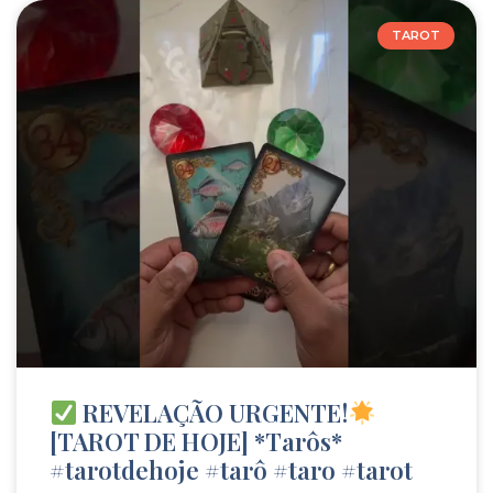
TAROT
REVELAÇÃO URGENTE!
[TAROT DE HOJE] *Tarôs*
#tarotdehoje #tarô #taro #tarot