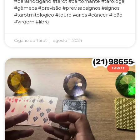
#baralhocigano #tarot #cartomante #tarologa
#gêmeos #previsão #previsaosignos #signos
#tarotmitologico #touro #aries #câncer #leão
#Virgem #libra
Cigano do Tarot
agosto 11, 2024
TAROT