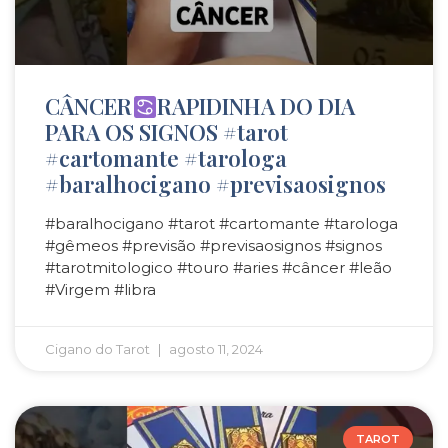
CÂNCER
RAPIDINHA DO DIA
PARA OS SIGNOS #tarot
#cartomante #tarologa
#baralhocigano #previsaosignos
#baralhocigano #tarot #cartomante #tarologa
#gêmeos #previsão #previsaosignos #signos
#tarotmitologico #touro #aries #câncer #leão
#Virgem #libra
Cigano do Tarot
agosto 11, 2024
TAROT