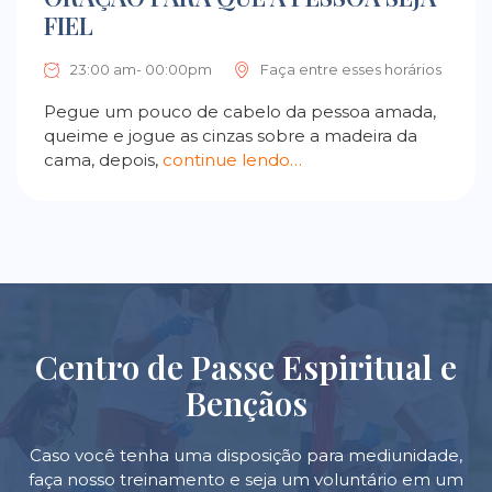
FIEL
23:00 am- 00:00pm
Faça entre esses horários
Pegue um pouco de cabelo da pessoa amada,
queime e jogue as cinzas sobre a madeira da
cama, depois,
continue lendo…
Centro de Passe Espiritual e
Bençãos
Caso você tenha uma disposição para mediunidade,
faça nosso treinamento e seja um voluntário em um