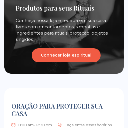
Produtos para seus Rituais
Conheça nossa loja e receba em sua casa
livros com encantamentos, simpatias e
ingredientes para rituais, proteção, objetos
ungidos.
Conhecer loja espiritual
ORAÇÃO PARA PROTEGER SUA
CASA
8:00 am- 12:30 pm
Faça entre esses horários