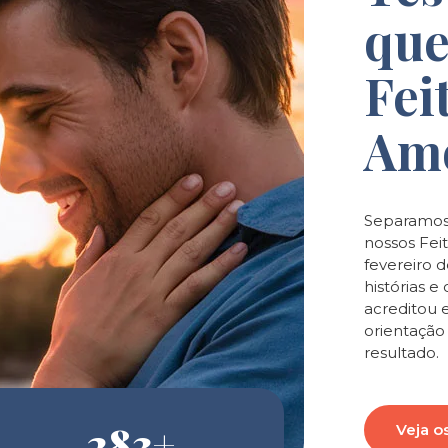
que
Fei
Am
Separamos
nossos Feit
fevereiro 
histórias 
acreditou 
orientaçã
resultado.
283
+
Veja o