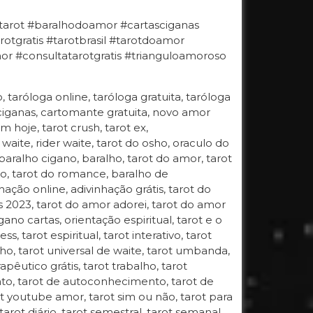
#tarot #baralhodoamor #cartasciganas
otgratis #tarotbrasil #tarotdoamor
 #consultatarotgratis #trianguloamoroso
o, taróloga online, taróloga gratuita, taróloga
 ciganas, cartomante gratuita, novo amor
 hoje, tarot crush, tarot ex,
 waite, rider waite, tarot do osho, oraculo do
 baralho cigano, baralho, tarot do amor, tarot
gano, tarot do romance, baralho de
hação online, adivinhação grátis, tarot do
s 2023, tarot do amor adorei, tarot do amor
ano cartas, orientação espiritual, tarot e o
, tarot espiritual, tarot interativo, tarot
 osho, tarot universal de waite, tarot umbanda,
apêutico grátis, tarot trabalho, tarot
ento, tarot de autoconhecimento, tarot de
t youtube amor, tarot sim ou não, tarot para
 tarot diário, tarot semestral, tarot semanal,