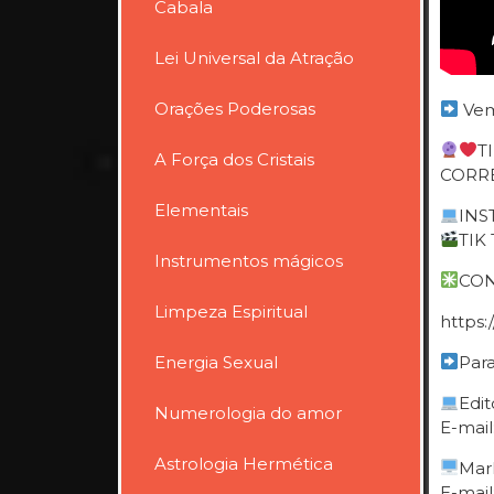
Cabala
Lei Universal da Atração
Orações Poderosas
Vem
T
A Força dos Cristais
CORRE
Elementais
INST
TIK 
Instrumentos mágicos
CON
Limpeza Espiritual
https
Energia Sexual
Para
Edit
Numerologia do amor
E-mail
Astrologia Hermética
Mar
E-mail