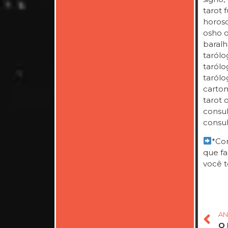
tarot f
horosc
osho on
baralh
tarólo
tarólog
tarólo
cartom
tarot 
consul
consul
*Com
que fa
você t
AN