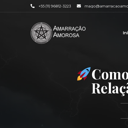
+55 (11) 96812-3223
mago@amarracaoamor
In
Como
Relaç