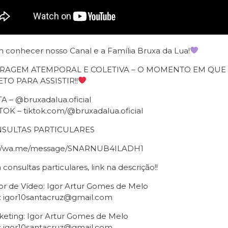
 conhecer nosso Canal e a Família Bruxa da Lua!
IRAGEM ATEMPORAL E COLETIVA – O MOMENTO EM QU
TO PARA ASSISTIR!!
A – @bruxadalua.oficial
TOK – tiktok.com/@bruxadalua.oficial
SULTAS PARTICULARES
://wa.me/message/SNARNUB4ILADH1
 consultas particulares, link na descrição!!
or de Vídeo: Igor Artur Gomes de Melo
: igor10santacruz@gmail.com
keting: Igor Artur Gomes de Melo
: igor10santacruz@gmail.com