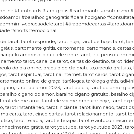
online #tarotcards #tarotgratis #cartomante #esoterismo 
sdoamor #baralhociganogratis #baralhocigano #consultatar
aemmim #coracaodeletarot #tiragemdecartas #tarotdoamor
idade #shorts #emocional
 de tarot, tarot responde, tarot hoje, tarot de hoje, tarot, tar
 grátis, cartomante grátis, cartomante, cartomancia, cartas
 triangulo amoroso, o que ele sente tarot, ele pensou em mim
onamento tarot, canal de tarot, cartas do destino, tarot rider
raculo do dia online, oraculo do dia gratuito,oraculo gratuito,
jos, tarot espiritual, tarot na internet, tarot cards, tarot ci
cartomante online de graça, tarólogas, taróloga grátis, adivin
igano, tarot do amor 2023, tarot do dia, tarot do amor gráti
, baralho cigano do amor, baralho cigano gratuito, baralho cig
tarot ele me ama, tarot ele vai me procurar hoje, tarot express
ivo, tarot instantâneo, tarot iniciante, tarot iluminado, tarot
uma carta, tarot cinco cartas, tarot relacionamento, tarot ter
utico, tarot terapia, tarot e terapia, tarot e autoconhecim
nhecimento grátis, tarot youtube, tarot youtube 2023, taro
tarot profissional, tarot para 2023, tarot angels, tarot saúde,