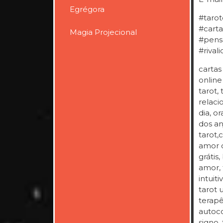
Egrégora
#tarot
#carta
Magia Projecional
#pens
#rival
cartas
online
tarot,
relaci
dia, o
dos an
tarot,
amor c
grátis
amor, 
intuit
tarot 
terapê
autoco
signo, 