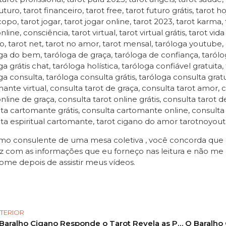
uturo, tarot financeiro, tarot free, tarot futuro grátis, tarot h
opo, tarot jogar, tarot jogar online, tarot 2023, tarot karma
line, consciência, tarot virtual, tarot virtual grátis, tarot v
o, tarot net, tarot no amor, tarot mensal, taróloga youtube,
ga do bem, taróloga de graça, taróloga de confiança, taróloga
a grátis chat, taróloga holística, taróloga confiável gratuita,
ga consulta, taróloga consulta grátis, taróloga consulta gratui
ante virtual, consulta tarot de graça, consulta tarot amor, c
online de graça, consulta tarot online grátis, consulta tarot 
ta cartomante grátis, consulta cartomante online, consult
ta espiritual cartomante, tarot cigano do amor tarotnoyou
o consulente de uma mesa coletiva , você concorda que es
z com as informações que eu forneço nas leitura e não me 
ome depois de assistir meus vídeos.
TERIOR
O Baralho Cigano Responde o Tarot Revela as Previsões para sua vida amorosa! #tarot #tarotdodia 3