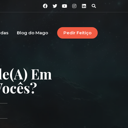
idas
Blog do Mago
Pedir Feitiço
e(a) Em
Vocês?