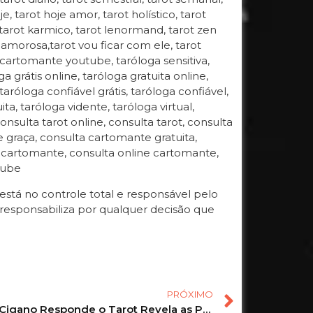
oje, tarot hoje amor, tarot holístico, tarot
, tarot karmico, tarot lenormand, tarot zen
ida amorosa,tarot vou ficar com ele, tarot
 cartomante youtube, taróloga sensitiva,
 grátis online, taróloga gratuita online,
 taróloga confiável grátis, taróloga confiável,
ta, taróloga vidente, taróloga virtual,
onsulta tarot online, consulta tarot, consulta
de graça, consulta cartomante gratuita,
a cartomante, consulta online cartomante,
tube
tá no controle total e responsável pelo
responsabiliza por qualquer decisão que
PRÓXIMO
O Baralho Cigano Responde o Tarot Revela as Previsões para sua vida amorosa! #tarot #tarotdodia 1