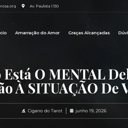
osa.org
Av. Paulista 1.150
icio
Amarração do Amor
Graças Alcançadas
Dúv
 Está O MENTAL Del
ão À SITUAÇÃO De 
Cigano do Tarot
junho 19, 2026