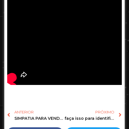
ANTERIOR
PRÓXIMO
SIMPATIA PARA VENDER IMÓVEL #marciasensitiva #simpatias #márciafernandes
faça isso para identificar olho gordo na sua vida #feitiço #simpatias #simpatia #universo #magia