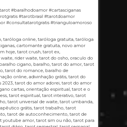
#tarot #baralhodoamor #cartasciganas
otgratis #tarotbrasil #tarotdoamor
 #consultatarotgratis #trianguloamoroso
o, taróloga online, taróloga gratuita, taróloga
 ciganas, cartomante gratuita, novo amor
 hoje, tarot crush, tarot ex,
 waite, rider waite, tarot do osho, oraculo do
 baralho cigano, baralho, tarot do amor, tarot
gano, tarot do romance, baralho de
hação online, adivinhação grátis, tarot do
s 2023, tarot do amor adorei, tarot do amor
ano cartas, orientação espiritual, tarot e o
, tarot espiritual, tarot interativo, tarot
 osho, tarot universal de waite, tarot umbanda,
apêutico grátis, tarot trabalho, tarot
ento, tarot de autoconhecimento, tarot de
t youtube amor, tarot sim ou não, tarot para
 tarot diário, tarot semestral, tarot semanal,