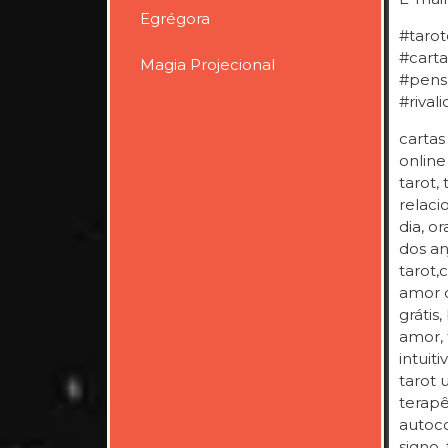
Egrégora
#tarot
#carta
Magia Projecional
#pens
#rival
cartas
online
tarot,
relaci
dia, o
dos an
tarot,
amor c
grátis
amor, 
intuit
tarot 
terapê
autoco
signo, 