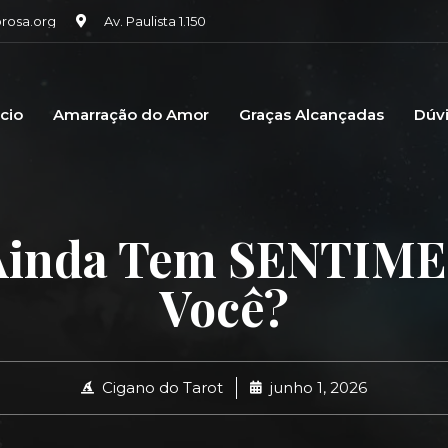
osa.org
Av. Paulista 1.150
icio
Amarração do Amor
Graças Alcançadas
Dúv
 Ainda Tem SENTIM
Você?
Cigano do Tarot
junho 1, 2026