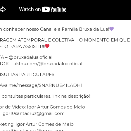
 conhecer nosso Canal e a Família Bruxa da Lua!
IRAGEM ATEMPORAL E COLETIVA – O MOMENTO EM QU
TO PARA ASSISTIR!!
A – @bruxadalua.oficial
TOK – tiktok.com/@bruxadalua.oficial
SULTAS PARTICULARES
://wa.me/message/SNARNUB4ILADH1
 consultas particulares, link na descrição!!
or de Vídeo: Igor Artur Gomes de Melo
: igor10santacruz@gmail.com
keting: Igor Artur Gomes de Melo
: igor10santacruz@gmail.com