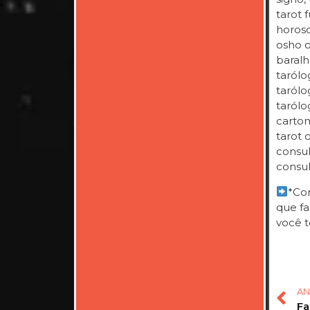
tarot f
horosc
osho on
baralh
tarólo
tarólog
tarólo
cartom
tarot 
consul
consul
*Com
que fa
você t
AN