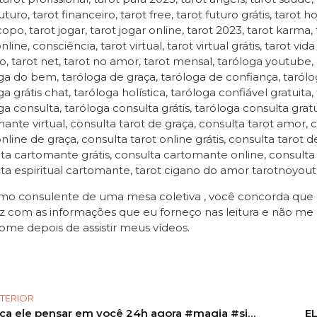
uturo, tarot financeiro, tarot free, tarot futuro grátis, tarot h
opo, tarot jogar, tarot jogar online, tarot 2023, tarot karma
line, consciência, tarot virtual, tarot virtual grátis, tarot v
o, tarot net, tarot no amor, tarot mensal, taróloga youtube,
ga do bem, taróloga de graça, taróloga de confiança, taróloga
a grátis chat, taróloga holística, taróloga confiável gratuita,
ga consulta, taróloga consulta grátis, taróloga consulta gratui
ante virtual, consulta tarot de graça, consulta tarot amor, c
online de graça, consulta tarot online grátis, consulta tarot 
ta cartomante grátis, consulta cartomante online, consult
ta espiritual cartomante, tarot cigano do amor tarotnoyou
o consulente de uma mesa coletiva , você concorda que es
z com as informações que eu forneço nas leitura e não me 
ome depois de assistir meus vídeos.
TERIOR
Faça ele pensar em você 24h agora #magia #simpatias #simpatia #simpatias
E