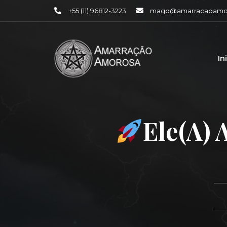
+55 (11) 96812-3223
mago@amarracaoamor
In
Ele(a)