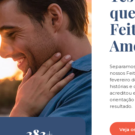
que
Fei
Am
Separamos
nossos Feit
fevereiro 
histórias 
acreditou 
orientaçã
resultado.
283
+
Veja o