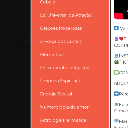
Cabala
Lei Universal da Atração
Orações Poderosas
Vem
T
A Força dos Cristais
CORRE
Elementais
INST
TIK 
Instrumentos mágicos
CON
Limpeza Espiritual
https
Energia Sexual
Para
Edit
Numerologia do amor
E-mail
Astrologia Hermética
Mar
E-mail