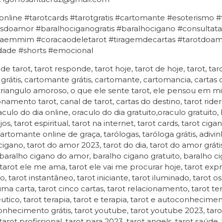
online #tarotcards #tarotgratis #cartomante #esoterismo 
sdoamor #baralhociganogratis #baralhocigano #consultatar
aemmim #coracaodeletarot #tiragemdecartas #tarotdoamor
idade #shorts #emocional
 de tarot, tarot responde, tarot hoje, tarot de hoje, tarot, tar
 grátis, cartomante grátis, cartomante, cartomancia, cartas
 triangulo amoroso, o que ele sente tarot, ele pensou em mim
onamento tarot, canal de tarot, cartas do destino, tarot rider
raculo do dia online, oraculo do dia gratuito,oraculo gratuito,
jos, tarot espiritual, tarot na internet, tarot cards, tarot ci
cartomante online de graça, tarólogas, taróloga grátis, adivin
igano, tarot do amor 2023, tarot do dia, tarot do amor gráti
, baralho cigano do amor, baralho cigano gratuito, baralho cig
tarot ele me ama, tarot ele vai me procurar hoje, tarot express
ivo, tarot instantâneo, tarot iniciante, tarot iluminado, tarot
uma carta, tarot cinco cartas, tarot relacionamento, tarot ter
utico, tarot terapia, tarot e terapia, tarot e autoconhecim
nhecimento grátis, tarot youtube, tarot youtube 2023, taro
tarot profissional, tarot para 2023, tarot angels, tarot saúde,