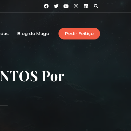
idas
Blog do Mago
Pedir Feitiço
ENTOS Por