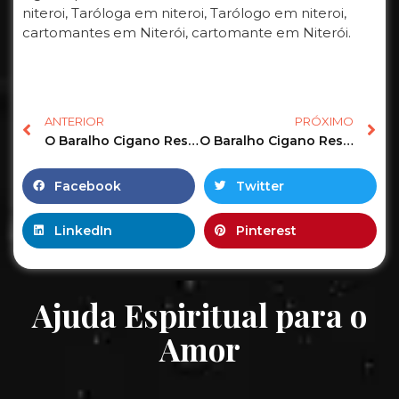
niteroi, Taróloga em niteroi, Tarólogo em niteroi,
cartomantes em Niterói, cartomante em Niterói.
ANTERIOR
PRÓXIMO
O Baralho Cigano Responde o Tarot Revela as Previsões para sua vida amorosa! #tarot #tarotonline 10
O Baralho Cigano Responde o Tarot Revela as Previsões para sua vida amorosa! #tarot #tarotdoamor 10
Facebook
Twitter
LinkedIn
Pinterest
Ajuda Espiritual para o
Amor