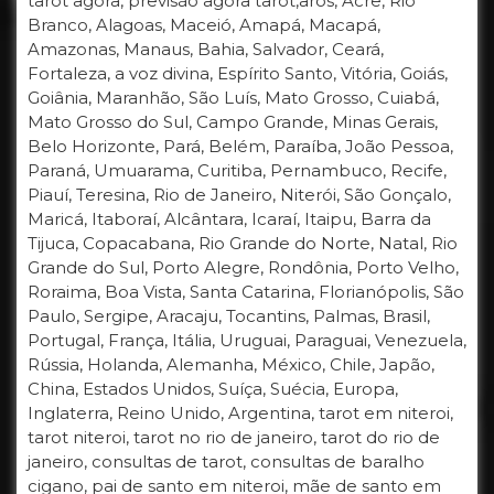
tarot agora, previsão agora tarot,arôs, Acre, Rio
Branco, Alagoas, Maceió, Amapá, Macapá,
Amazonas, Manaus, Bahia, Salvador, Ceará,
Fortaleza, a voz divina, Espírito Santo, Vitória, Goiás,
Goiânia, Maranhão, São Luís, Mato Grosso, Cuiabá,
Mato Grosso do Sul, Campo Grande, Minas Gerais,
Belo Horizonte, Pará, Belém, Paraíba, João Pessoa,
Paraná, Umuarama, Curitiba, Pernambuco, Recife,
Piauí, Teresina, Rio de Janeiro, Niterói, São Gonçalo,
Maricá, Itaboraí, Alcântara, Icaraí, Itaipu, Barra da
Tijuca, Copacabana, Rio Grande do Norte, Natal, Rio
Grande do Sul, Porto Alegre, Rondônia, Porto Velho,
Roraima, Boa Vista, Santa Catarina, Florianópolis, São
Paulo, Sergipe, Aracaju, Tocantins, Palmas, Brasil,
Portugal, França, Itália, Uruguai, Paraguai, Venezuela,
Rússia, Holanda, Alemanha, México, Chile, Japão,
China, Estados Unidos, Suíça, Suécia, Europa,
Inglaterra, Reino Unido, Argentina, tarot em niteroi,
tarot niteroi, tarot no rio de janeiro, tarot do rio de
janeiro, consultas de tarot, consultas de baralho
cigano, pai de santo em niteroi, mãe de santo em