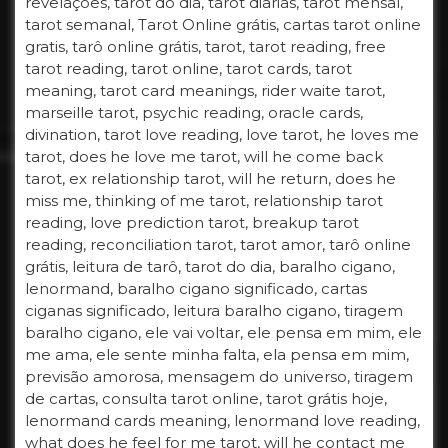
revelações, tarot do dia, tarot diarias, tarot mensal,
tarot semanal, Tarot Online grátis, cartas tarot online
gratis, tarô online grátis, tarot, tarot reading, free
tarot reading, tarot online, tarot cards, tarot
meaning, tarot card meanings, rider waite tarot,
marseille tarot, psychic reading, oracle cards,
divination, tarot love reading, love tarot, he loves me
tarot, does he love me tarot, will he come back
tarot, ex relationship tarot, will he return, does he
miss me, thinking of me tarot, relationship tarot
reading, love prediction tarot, breakup tarot
reading, reconciliation tarot, tarot amor, tarô online
grátis, leitura de tarô, tarot do dia, baralho cigano,
lenormand, baralho cigano significado, cartas
ciganas significado, leitura baralho cigano, tiragem
baralho cigano, ele vai voltar, ele pensa em mim, ele
me ama, ele sente minha falta, ela pensa em mim,
previsão amorosa, mensagem do universo, tiragem
de cartas, consulta tarot online, tarot grátis hoje,
lenormand cards meaning, lenormand love reading,
what does he feel for me tarot, will he contact me