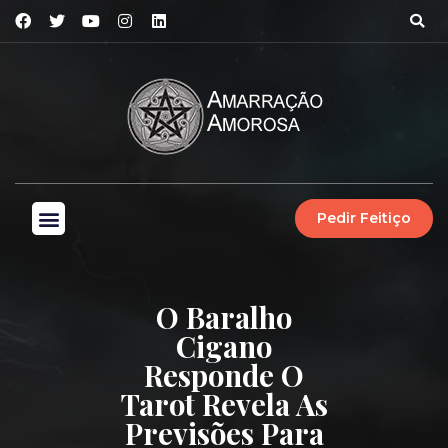
Pedir Feitiço
O Baralho
Cigano
Responde O
Tarot Revela As
Previsões Para