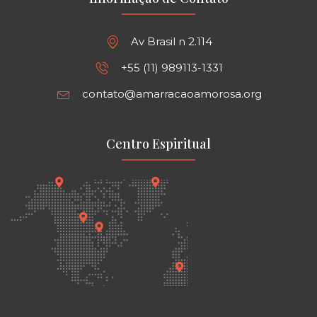
Av Brasil n 2.114
+55 (11) 989113-1331
contato@amarracaoamorosa.org
Centro Espiritual