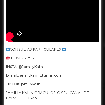
CONSULTAS PARTICULARES
11 95826-7961
INSTA: ‎⁨@JamillyKalin⁩
E-mail:Jamillykalin1@gmail.com
TIKTOK: jamillykalin
JAMILLY KALIN ORÁCULOS: O SEU CANAL DE
BARALHO CIGANO