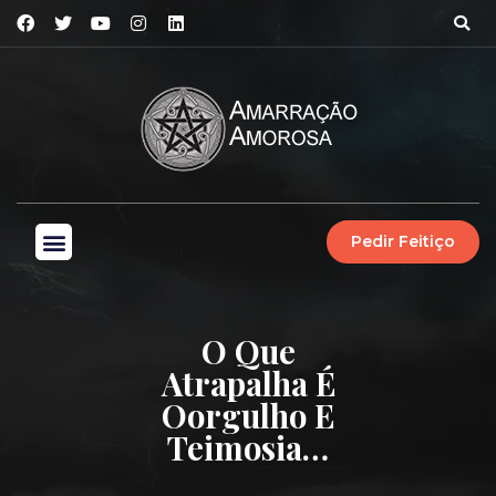
Pedir Feitiço
O Que
Atrapalha É
Oorgulho E
Teimosia…