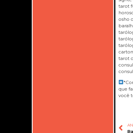
tarot f
horosc
osho on
baralh
tarólo
tarólog
tarólo
cartom
tarot 
consul
consul
*Com
que fa
você t
AN