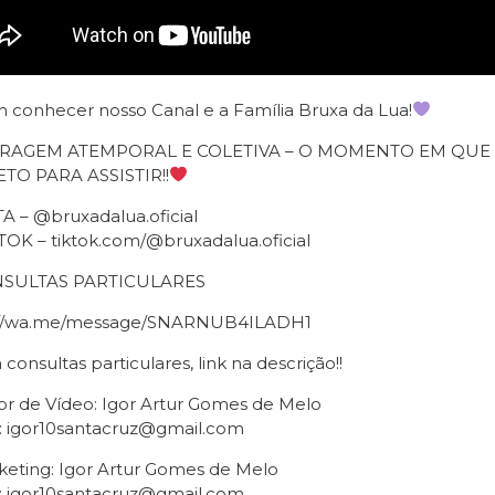
 conhecer nosso Canal e a Família Bruxa da Lua!
IRAGEM ATEMPORAL E COLETIVA – O MOMENTO EM QU
TO PARA ASSISTIR!!
A – @bruxadalua.oficial
TOK – tiktok.com/@bruxadalua.oficial
SULTAS PARTICULARES
://wa.me/message/SNARNUB4ILADH1
 consultas particulares, link na descrição!!
or de Vídeo: Igor Artur Gomes de Melo
: igor10santacruz@gmail.com
keting: Igor Artur Gomes de Melo
: igor10santacruz@gmail.com