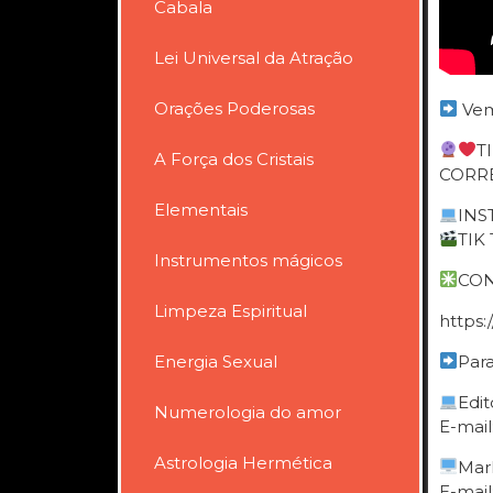
Cabala
Lei Universal da Atração
Orações Poderosas
Vem
T
A Força dos Cristais
CORRE
Elementais
INST
TIK 
Instrumentos mágicos
CON
Limpeza Espiritual
https
Energia Sexual
Para
Edit
Numerologia do amor
E-mail
Astrologia Hermética
Mar
E-mail