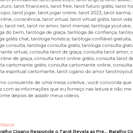
uturo, tarot financeiro, tarot free, tarot futuro grátis, tarot h
opo, tarot jogar, tarot jogar online, tarot 2023, tarot karma
line, consciência, tarot virtual, tarot virtual grátis, tarot v
o, tarot net, tarot no amor, tarot mensal, taróloga youtube,
ga do bem, taróloga de graça, taróloga de confiança, taróloga
a grátis chat, taróloga holística, taróloga confiável gratuita,
ga consulta, taróloga consulta grátis, taróloga consulta gratui
ante virtual, consulta tarot de graça, consulta tarot amor, c
online de graça, consulta tarot online grátis, consulta tarot 
ta cartomante grátis, consulta cartomante online, consult
ta espiritual cartomante, tarot cigano do amor tarotnoyou
o consulente de uma mesa coletiva , você concorda que es
z com as informações que eu forneço nas leitura e não me 
ome depois de assistir meus vídeos.
TERIOR
Baralho Cigano Responde o Tarot Revela as Previsões pra você! #tarot #tarotonline #tarotreading 107