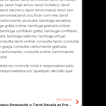
oje, tarot hoje amor, tarot holístico, tarot
, tarot karmico, tarot lenormand, tarot zen
ida amorosa,tarot vou ficar com ele, tarot
 cartomante youtube, taróloga sensitiva,
 grátis online, taróloga gratuita online,
 taróloga confiável grátis, taróloga confiável,
ta, taróloga vidente, taróloga virtual,
onsulta tarot online, consulta tarot, consulta
de graça, consulta cartomante gratuita,
a cartomante, consulta online cartomante,
tube
tá no controle total e responsável pelo
responsabiliza por qualquer decisão que
PRÓXIMO
Baralho Cigano Responde o Tarot Revela as Previsões pra você! #tarot #tarotonline #tarotreading 105