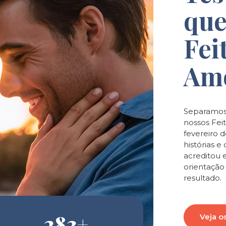
que
Fei
Am
Separamos
nossos Feit
fevereiro 
histórias 
acreditou 
orientaçã
resultado.
283
+
Veja o