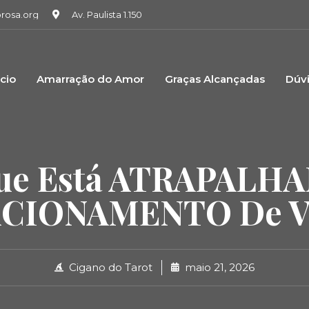
osa.org
Av. Paulista 1.150
icio
Amarração do Amor
Graças Alcançadas
Dúv
ue Está ATRAPALH
CIONAMENTO De V
Cigano do Tarot
maio 21, 2026