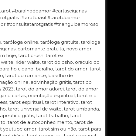
#tarot #baralhodoamor #cartasciganas
otgratis #tarotbrasil #tarotdoamor
 #consultatarotgratis #trianguloamoroso
o, taróloga online, taróloga gratuita, taróloga
 ciganas, cartomante gratuita, novo amor
 hoje, tarot crush, tarot ex,
 waite, rider waite, tarot do osho, oraculo do
 baralho cigano, baralho, tarot do amor, tarot
gano, tarot do romance, baralho de
hação online, adivinhação grátis, tarot do
s 2023, tarot do amor adorei, tarot do amor
ano cartas, orientação espiritual, tarot e o
, tarot espiritual, tarot interativo, tarot
 osho, tarot universal de waite, tarot umbanda,
apêutico grátis, tarot trabalho, tarot
ento, tarot de autoconhecimento, tarot de
t youtube amor, tarot sim ou não, tarot para
 tarot diário, tarot semestral, tarot semanal,