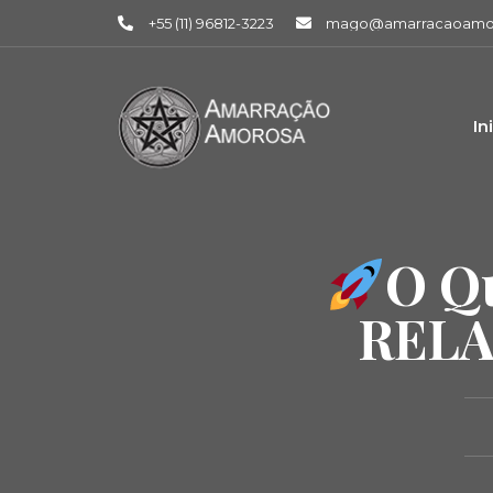
+55 (11) 96812-3223
mago@amarracaoamor
In
O Q
RELA