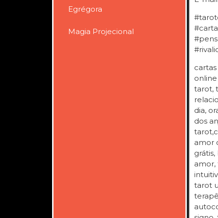
Egrégora
#tarot
#carta
Magia Projecional
#pens
#rival
cartas
online
tarot,
relaci
dia, o
dos an
tarot,
amor c
grátis
amor, 
intuit
tarot 
terapê
autoco
signo, 