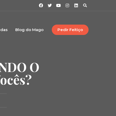
idas
Blog do Mago
Pedir Feitiço
ANDO O
ocês?