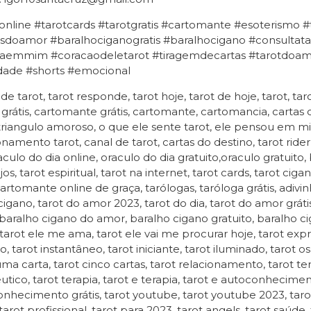
online #tarotcards #tarotgratis #cartomante #esoterismo 
sdoamor #baralhociganogratis #baralhocigano #consultatar
aemmim #coracaodeletarot #tiragemdecartas #tarotdoamor
idade #shorts #emocional
 de tarot, tarot responde, tarot hoje, tarot de hoje, tarot, tar
 grátis, cartomante grátis, cartomante, cartomancia, cartas
 triangulo amoroso, o que ele sente tarot, ele pensou em mim
onamento tarot, canal de tarot, cartas do destino, tarot rider
raculo do dia online, oraculo do dia gratuito,oraculo gratuito,
jos, tarot espiritual, tarot na internet, tarot cards, tarot ci
cartomante online de graça, tarólogas, taróloga grátis, adivin
igano, tarot do amor 2023, tarot do dia, tarot do amor gráti
, baralho cigano do amor, baralho cigano gratuito, baralho cig
tarot ele me ama, tarot ele vai me procurar hoje, tarot express
ivo, tarot instantâneo, tarot iniciante, tarot iluminado, tarot
uma carta, tarot cinco cartas, tarot relacionamento, tarot ter
utico, tarot terapia, tarot e terapia, tarot e autoconhecim
nhecimento grátis, tarot youtube, tarot youtube 2023, taro
tarot profissional, tarot para 2023, tarot angels, tarot saúde,