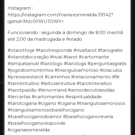
Instagram :
https://instagram.com/maria.esmeralda.39142?
igshid=Mzc0YWU1OWY=
Funcionando : segunda a domingo de 8:00 manhã
até 2:00 da madrugada e feriado
#otarothoje #tarotresponde #rivaltarot #tarogratis
#otarotdocoração #rival #tarot #cartomante
#simpatiarival #tarologo #tarologa #perguntasgratis
#jogodosmontinhos #trianguloamoroso #oraculos
#previsoestarot #caminhos #relacionamento #fe
#tarotintuitivo #leituraintuitiva #tarotinterativo
#tarotpaixão #lenormand #amordeoutrasvidas
#lercartas #cartomantes #espiritualidade
#tarotcigana #cigano #cigana #triangulosamorosos
#trianguloamorosobaralhocigano
#baralhociganodoamor #baralhociganorevela
#baralhociganoresponde
#ciganaesmeralda