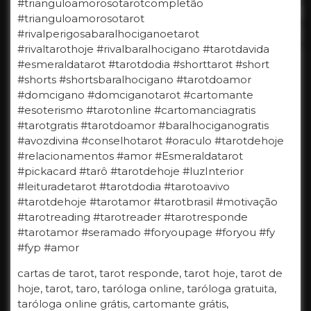
#trianguloamorosotarotcompletão
#trianguloamorosotarot
#rivalperigosabaralhociganoetarot
#rivaltarothoje #rivalbaralhocigano #tarotdavida
#esmeraldatarot #tarotdodia #shorttarot #short
#shorts #shortsbaralhocigano #tarotdoamor
#domcigano #domciganotarot #cartomante
#esoterismo #tarotonline #cartomanciagratis
#tarotgratis #tarotdoamor #baralhociganogratis
#avozdivina #conselhotarot #oraculo #tarotdehoje
#relacionamentos #amor #Esmeraldatarot
#pickacard #tarô #tarotdehoje #luzInterior
#leituradetarot #tarotdodia #tarotoavivo
#tarotdehoje #tarotamor #tarotbrasil #motivação
#tarotreading #tarotreader #tarotresponde
#tarotamor #seramado #foryoupage #foryou #fy
#fyp #amor
cartas de tarot, tarot responde, tarot hoje, tarot de
hoje, tarot, taro, taróloga online, taróloga gratuita,
taróloga online grátis, cartomante grátis,