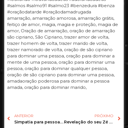
#salmos #salmo91 #salmo23 #benzedura #benza
#oraçãodatarde #oraçãodamadrugada
amarração, amarração amorosa, amarração grátis,
feitiço de amor, magia, magia e proteção, magia de
amor, Oração de amarração, oração de amarração
são cipriano, São Cipriano, trazer amor de volta,
trazer homem de volta, trazer marido de volta,
trazer namorado de volta, oração de são cipriano
para dominar uma pessoa, oração para dominar a
mente de uma pessoa, oração para dominar uma
pessoa, oração para dominar qualquer pessoa,
oração de são cipriano para dominar uma pessoa,
amadaoração poderosa para dominar a pessoa
amada, oração para dominar marido,
ANTERIOR
PRÓXIMO
Simpatia para pessoas desagradáveis sumir da sua vida
Revelação do seu Zé pra sua vida! | Tarot Responde #tarot #taro #tarô #shorts #tarotresponde