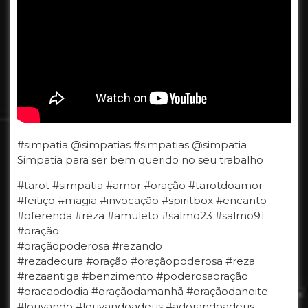
#simpatia @simpatias #simpatias @simpatia
Simpatia para ser bem querido no seu trabalho
#tarot #simpatia #amor #oração #tarotdoamor
#feitiço #magia #invocação #spiritbox #encanto
#oferenda #reza #amuleto #salmo23 #salmo91
#oração
#oraçãopoderosa #rezando
#rezadecura #oração #oraçãopoderosa #reza
#rezaantiga #benzimento #poderosaoração
#oracaododia #oraçãodamanhã #oraçãodanoite
#louvando #louvandoadeus #adorandoadeus