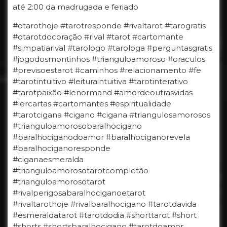
até 2:00 da madrugada e feriado
#otarothoje #tarotresponde #rivaltarot #tarogratis
#otarotdocoração #rival #tarot #cartomante
#simpatiarival #tarologo #tarologa #perguntasgratis
#jogodosmontinhos #trianguloamoroso #oraculos
#previsoestarot #caminhos #relacionamento #fe
#tarotintuitivo #leituraintuitiva #tarotinterativo
#tarotpaixão #lenormand #amordeoutrasvidas
#lercartas #cartomantes #espiritualidade
#tarotcigana #cigano #cigana #triangulosamorosos
#trianguloamorosobaralhocigano
#baralhociganodoamor #baralhociganorevela
#baralhociganoresponde
#ciganaesmeralda
#trianguloamorosotarotcompletão
#trianguloamorosotarot
#rivalperigosabaralhociganoetarot
#rivaltarothoje #rivalbaralhocigano #tarotdavida
#esmeraldatarot #tarotdodia #shorttarot #short
#shorts #shortsbaralhocigano #tarotdoamor