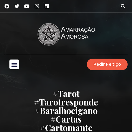
Pedir Feitiço
#tarot
#tarotresponde
#baralhocigano
#cartas
#cartomante