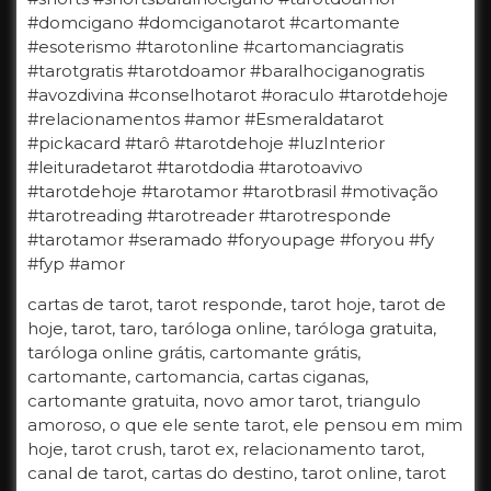
#domcigano #domciganotarot #cartomante
#esoterismo #tarotonline #cartomanciagratis
#tarotgratis #tarotdoamor #baralhociganogratis
#avozdivina #conselhotarot #oraculo #tarotdehoje
#relacionamentos #amor #Esmeraldatarot
#pickacard #tarô #tarotdehoje #luzInterior
#leituradetarot #tarotdodia #tarotoavivo
#tarotdehoje #tarotamor #tarotbrasil #motivação
#tarotreading #tarotreader #tarotresponde
#tarotamor #seramado #foryoupage #foryou #fy
#fyp #amor
cartas de tarot, tarot responde, tarot hoje, tarot de
hoje, tarot, taro, taróloga online, taróloga gratuita,
taróloga online grátis, cartomante grátis,
cartomante, cartomancia, cartas ciganas,
cartomante gratuita, novo amor tarot, triangulo
amoroso, o que ele sente tarot, ele pensou em mim
hoje, tarot crush, tarot ex, relacionamento tarot,
canal de tarot, cartas do destino, tarot online, tarot