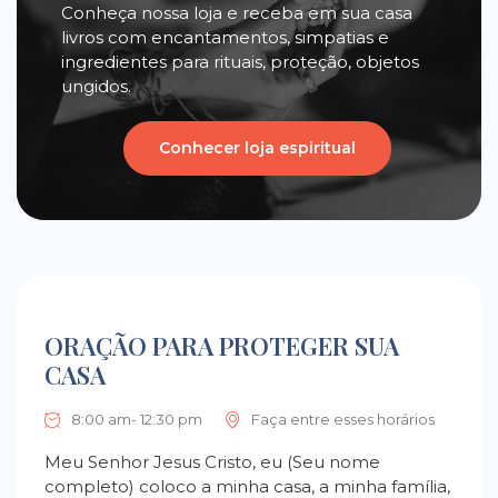
Conheça nossa loja e receba em sua casa
livros com encantamentos, simpatias e
ingredientes para rituais, proteção, objetos
ungidos.
Conhecer loja espiritual
ORAÇÃO PARA PROTEGER SUA
CASA
8:00 am- 12:30 pm
Faça entre esses horários
Meu Senhor Jesus Cristo, eu (Seu nome
completo) coloco a minha casa, a minha família,