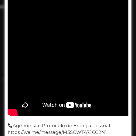
Agende seu Protocolo de Energia Pessoal:
https://wa.me/message/M3SCWTA7JCC2N1