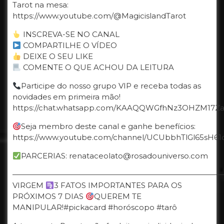
Tarot na mesa:
https://www.youtube.com/@MagicislandTarot
INSCREVA-SE NO CANAL
COMPARTILHE O VÍDEO
DEIXE O SEU LIKE
COMENTE O QUE ACHOU DA LEITURA
Participe do nosso grupo VIP e receba todas as
novidades em primeira mão!
https://chat.whatsapp.com/KAAQQWGfhNz3OHZM17Z
Seja membro deste canal e ganhe benefícios:
https://www.youtube.com/channel/UCUbbhTlGl65sH61d
PARCERIAS: renataceolato@rosadouniverso.com
————————————————————————————
VIRGEM
3 FATOS IMPORTANTES PARA OS
PRÓXIMOS 7 DIAS
QUEREM TE
MANIPULAR!#pickacard #horóscopo #tarô