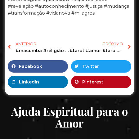
#revelação #autoconhecimento #justiça #mudança
#transformação #vidanova #milagres
ANTERIOR
PRÓXIMO
#macumba #religião #umbanda #simpatias #simpatia #bruxa #oração #ex
#tarot #amor #tarô #tarotafetivo #horoscopo #tarotcoletivo #taro #tarotreading #tarotsignos #shorts
Facebook
Twitter
LinkedIn
Pinterest
Ajuda Espiritual para o
Amor