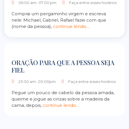
06:00 am- 07:00 pm
Faça entre esses horários
Comprai um pergaminho virgem e escreva
nele: Michael, Gabriel, Rafael fazei com que
(nome da pessoa),
continue lendo…
ORAÇÃO PARA QUE A PESSOA SEJA
FIEL
23:00 am- 00:00pm
Faça entre esses horários
Pegue um pouco de cabelo da pessoa amada,
queime e jogue as cinzas sobre a madeira da
cama, depois,
continue lendo…