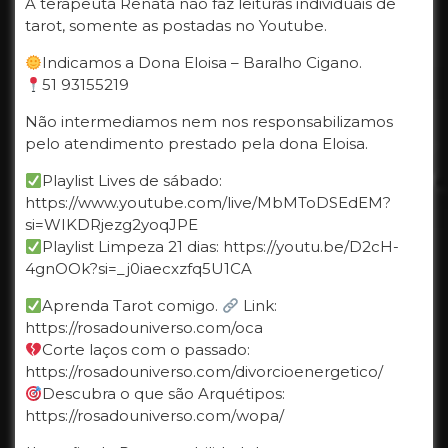
A terapeuta Renata não faz leituras individuais de
tarot, somente as postadas no Youtube.
Indicamos a Dona Eloisa – Baralho Cigano.
51 93155219
Não intermediamos nem nos responsabilizamos
pelo atendimento prestado pela dona Eloisa.
Playlist Lives de sábado:
https://www.youtube.com/live/MbMToDSEdEM?
si=WIKDRjezg2yoqJPE
Playlist Limpeza 21 dias: https://youtu.be/D2cH-
4gnOOk?si=_j0iaecxzfq5U1CA
Aprenda Tarot comigo.
Link:
https://rosadouniverso.com/oca
Corte laços com o passado:
https://rosadouniverso.com/divorcioenergetico/
Descubra o que são Arquétipos:
https://rosadouniverso.com/wopa/