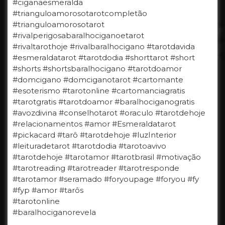
#ciganaesmeralda
#trianguloamorosotarotcompletão
#trianguloamorosotarot
#rivalperigosabaralhociganoetarot
#rivaltarothoje #rivalbaralhocigano #tarotdavida
#esmeraldatarot #tarotdodia #shorttarot #short
#shorts #shortsbaralhocigano #tarotdoamor
#domcigano #domciganotarot #cartomante
#esoterismo #tarotonline #cartomanciagratis
#tarotgratis #tarotdoamor #baralhociganogratis
#avozdivina #conselhotarot #oraculo #tarotdehoje
#relacionamentos #amor #Esmeraldatarot
#pickacard #tarô #tarotdehoje #luzInterior
#leituradetarot #tarotdodia #tarotoavivo
#tarotdehoje #tarotamor #tarotbrasil #motivação
#tarotreading #tarotreader #tarotresponde
#tarotamor #seramado #foryoupage #foryou #fy
#fyp #amor #tarôs
#tarotonline
#baralhociganorevela