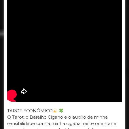
TAROT ECONÔMICO
O Tarot, o Baralho Cigano e o auxílio da minha
sensibilidade com a minha cigana irei te orientar e