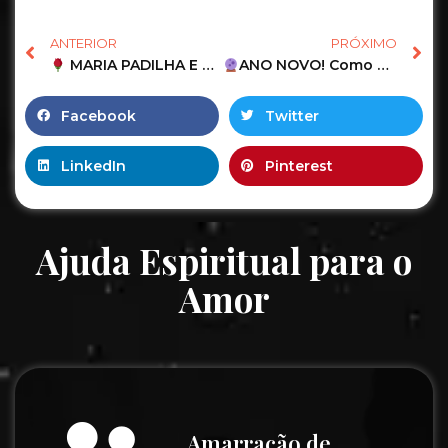
ANTERIOR
PRÓXIMO
MARIA PADILHA E MARIA NAVALHA QUER FALAR COM VOCÊ AGORA | TAROT RESPONDE AMOR
ANO NOVO! Como ele(a) está em relação à você na VÉSPERA de ANO NOVO!
Facebook
Twitter
LinkedIn
Pinterest
Ajuda Espiritual para o
Amor
Amarração de