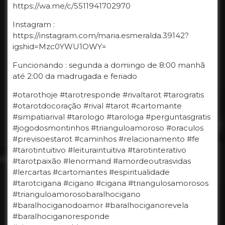
https://wa.me/c/5511941702970
Instagram :
https://instagram.com/maria.esmeralda.39142?
igshid=Mzc0YWU1OWY=
Funcionando : segunda a domingo de 8:00 manhã
até 2:00 da madrugada e feriado
#otarothoje #tarotresponde #rivaltarot #tarogratis
#otarotdocoração #rival #tarot #cartomante
#simpatiarival #tarologo #tarologa #perguntasgratis
#jogodosmontinhos #trianguloamoroso #oraculos
#previsoestarot #caminhos #relacionamento #fe
#tarotintuitivo #leituraintuitiva #tarotinterativo
#tarotpaixão #lenormand #amordeoutrasvidas
#lercartas #cartomantes #espiritualidade
#tarotcigana #cigano #cigana #triangulosamorosos
#trianguloamorosobaralhocigano
#baralhociganodoamor #baralhociganorevela
#baralhociganoresponde