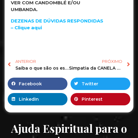
VER COM CANDOMBLÉ E/OU
UMBANDA.
DEZENAS DE DÚVIDAS RESPONDIDAS
– Clique aqui
ANTERIOR
PRÓXIMO
Saiba o que são os espíritos e os encostos e como identificá-los
Simpatia da CANELA para FICAR MAIS ATRAENTE e virar um imã de sedução
Facebook
Twitter
LinkedIn
Pinterest
Ajuda Espiritual para o