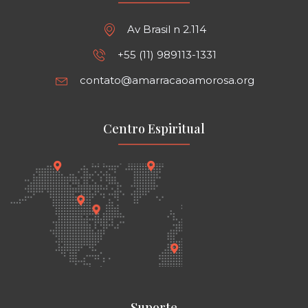
Av Brasil n 2.114
+55 (11) 989113-1331
contato@amarracaoamorosa.org
Centro Espiritual
Suporte