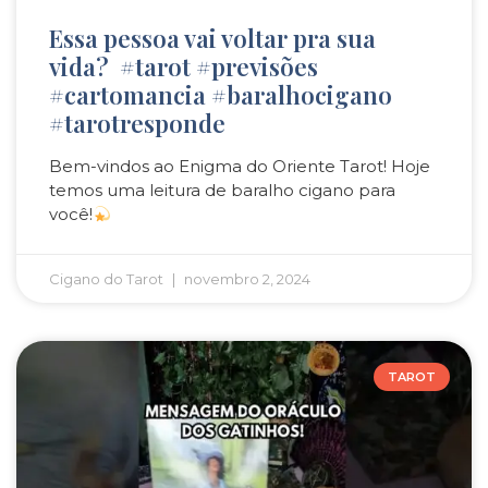
Essa pessoa vai voltar pra sua
vida? ‬ #tarot #previsões
#cartomancia #baralhocigano
#tarotresponde
Bem-vindos ao Enigma do Oriente Tarot! Hoje
temos uma leitura de baralho cigano para
você!
Cigano do Tarot
novembro 2, 2024
TAROT