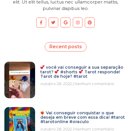
elit. Ut elit tellus, luctus nec ullamcorper mattis,
pulvinar dapibus leo.
Recent posts
você vai conseguir a sua separação
tarot?
#shorts
Tarot responde!
Tarot de hoje? #tarot
outubro 28, 2022
Nenhum comentário
Vai conseguir conquistar o que
deseja em breve com essa dica! #tarot
#tarotonline #oraculo
outubro 28, 2022
Nenhum comentário