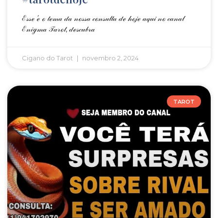
ℰ𝓈𝓈ℯ ℯ́ ℴ 𝓉ℯ𝓂𝒶 𝒹𝒶 𝓃ℴ𝓈𝓈𝒶 𝒸ℴ𝓃𝓈𝓊𝓁𝓉𝒶 𝒹ℯ 𝒽ℴ𝒿ℯ 𝒶𝓆𝓊𝒾 𝓃ℴ 𝒸𝒶𝓃𝒶𝓁
ℰ𝓃𝒾ℊ𝓂𝒶 𝒯𝒶𝓇ℴ𝓉, 𝒹ℯ𝓈𝒸𝓊𝒷𝓇𝒶
Cigano do Tarot
novembro 2, 2024
TAROT