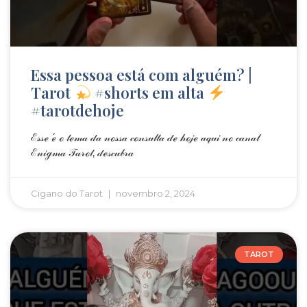
Essa pessoa está com alguém? |
Tarot
#shorts em alta
#tarotdehoje
ℰ𝓈𝓈ℯ ℯ́ ℴ 𝓉ℯ𝓂𝒶 𝒹𝒶 𝓃ℴ𝓈𝓈𝒶 𝒸ℴ𝓃𝓈𝓊𝓁𝓉𝒶 𝒹ℯ 𝒽ℴ𝒿ℯ 𝒶𝓆𝓊𝒾 𝓃ℴ 𝒸𝒶𝓃𝒶𝓁
ℰ𝓃𝒾ℊ𝓂𝒶 𝒯𝒶𝓇ℴ𝓉, 𝒹ℯ𝓈𝒸𝓊𝒷𝓇𝒶
Cigano do Tarot
novembro 2, 2024
TAROT