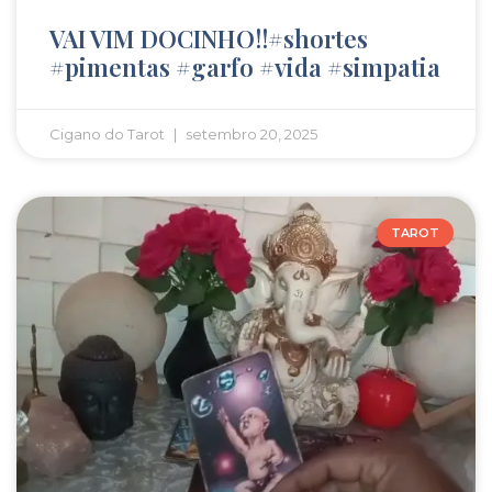
VAI VIM DOCINHO!!#shortes
#pimentas #garfo #vida #simpatia
Cigano do Tarot
setembro 20, 2025
TAROT