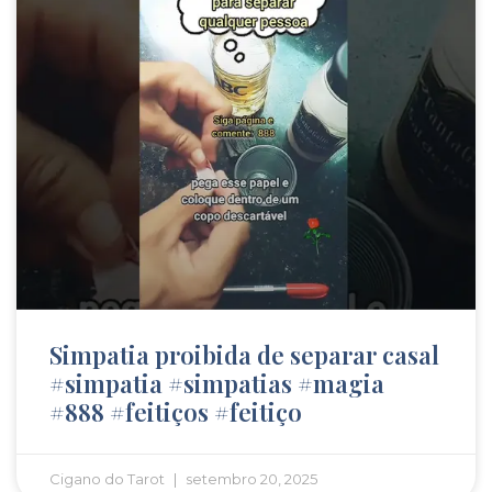
Simpatia proibida de separar casal
#simpatia #simpatias #magia
#888 #feitiços #feitiço
Cigano do Tarot
setembro 20, 2025