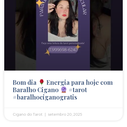
Bom dia
Energia para hoje com
Baralho Cigano
#tarot
#baralhociganogratis
Cigano do Tarot
setembro 20, 2025