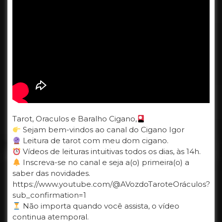
Tarot, Oraculos e Baralho Cigano,
Sejam bem-vindos ao canal do Cigano Igor
Leitura de tarot com meu dom cigano.
Vídeos de leituras intuitivas todos os dias, às 14h.
Inscreva-se no canal e seja a(o) primeira(o) a
saber das novidades.
https://www.youtube.com/@AVozdoTaroteOráculos?
sub_confirmation=1
Não importa quando você assista, o vídeo
continua atemporal.