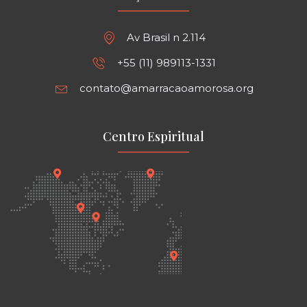
Av Brasil n 2.114
+55 (11) 989113-1331
contato@amarracaoamorosa.org
Centro Espiritual