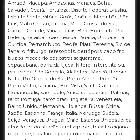
Amapá, Macapá, Amazonas, Manaus, Bahia,
Salvador, Ceará, Fortaleza, Distrito Federal, Brasília,
Espírito Santo, Vitória, Goiás, Goiânia, Maranhão, São
Luís, Mato Grosso, Cuiabá, Mato Grosso do Sul,
Campo Grande, Minas Gerais, Belo Horizonte, Pará,
Belém, Paraíba, João Pessoa, Paraná, Umuarama,
Curitiba, Pernambuco, Recife, Piauí, Teresina, Rio de
Janeiro, friburgo, teresopolis, petrópolis, cabo frio
buzios macae rio das ostras saquarema,
copacabana, barra da tijuca, Niterói, niteroi, itaipu,
piratininga, São Gonçalo, Alcântara, Maricá, Itaboraí,
Natal, Rio Grande do Sul, Porto Alegre, Rondônia,
Porto Velho, Roraima, Boa Vista, Santa Catarina,
Florianópolis, São Paulo, Aracaju, Tocantins, Palmas,
tarot Portugal, tarot brasil, Inglaterra, Venezuela,
Reino Unido, Alemanha, Holanda, Rússia, China,
Japão, Espanha, França, Itália, Noruega, Suécia,
Suíça, Paraguai, Uruguai, Chile, Estados Unidos ,lei da
atração, lei da atração tarot,xrp, btc, baralho cigano
responde, baralho cigano online, baralho cigano