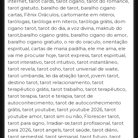
internet, tarot cards, tarot cigano, tarot do romance,
tarot gratuito, baralho de tarot, baralho cigano
cartas, Fênix Oráculos, cartomante em niteroi,
tarólogas, taróloga em niteroi, taróloga grátis, dom
cigano tarot, tarot do dia, a voz divina, maktub do
tarot,baralho cigano grátis, baralho cigano do amor,
baralho cigano gratuito, o rei do oraculo, orientação
espiritual, cartas de maria padilha, ele me ama, ele
vai me procurar hoje, tarot express, tarot espiritual,
tarot interativo, tarot intuitivo, tarot instantâneo,
tarot revela, tarot osho, tarot universal de waite,
tarot umbanda, lei da atração tarot, jovem tarot,
destino tarot, tarot relacionamento, tarot
terapêutico grátis, tarot trabalho, tarot terapêutico,
tarot terapia, tarot e terapia, tarot de
autoconhecimento, tarot de autoconhecimento
grátis, tarot youtube, tarot youtube 2026, tarot
youtube amor, tarot sim ou não, Florescer tarot,
tarot para signo, Irradiar-se,tarot profissional, tarot
para 2026, tarot angels, tarot saúde, tarot diário,
tarot semestral, tarot semanal, tarot futuro, tarot