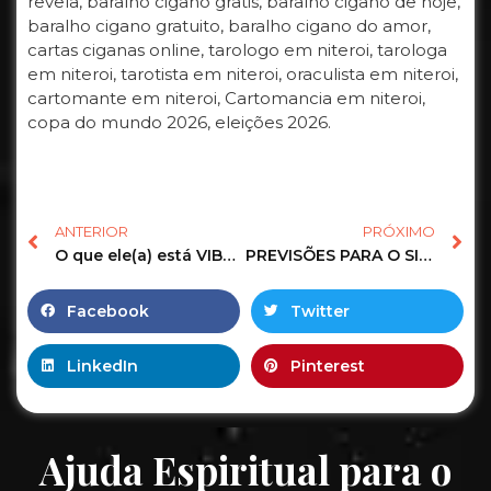
revela, baralho cigano gratis, baralho cigano de hoje,
baralho cigano gratuito, baralho cigano do amor,
cartas ciganas online, tarologo em niteroi, tarologa
em niteroi, tarotista em niteroi, oraculista em niteroi,
cartomante em niteroi, Cartomancia em niteroi,
copa do mundo 2026, eleições 2026.
ANTERIOR
PRÓXIMO
O que ele(a) está VIBRANDO em relação à você neste MOMENTO?
PREVISÕES PARA O SIGNO DE ESCORPIÃO DIA 23-03-2025. #tarot #baralho #taro #amordevolta #amor
Facebook
Twitter
LinkedIn
Pinterest
Ajuda Espiritual para o