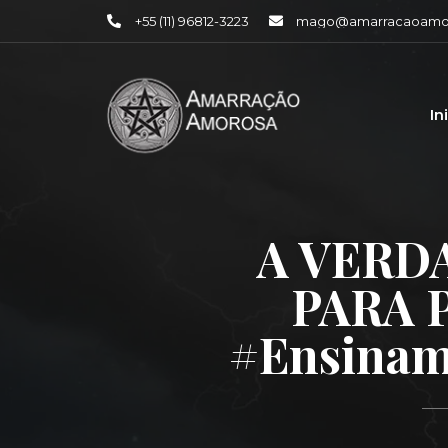
+55 (11) 96812-3223
mago@amarracaoamor
In
A VERD
PARA 
#ensinam