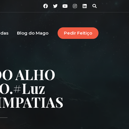
idas
Blog do Mago
Pedir Feitiço
DO ALHO
O.#luz
SIMPATIAS