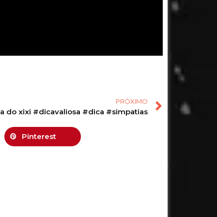
PRÓXIMO
a do xixi #dicavaliosa #dica #simpatias
Pinterest