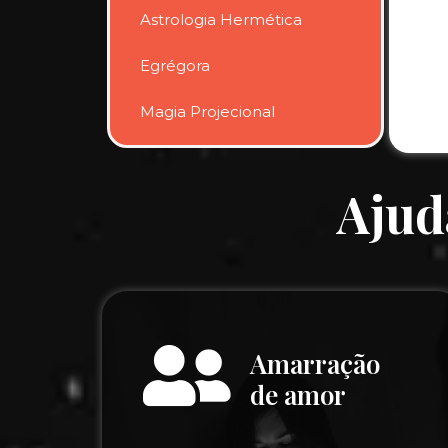
Astrologia Hermética
Egrégora
Magia Projecional
Ajud
Amarração
de amor