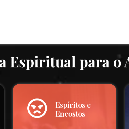
a Espiritual para o
Espíritos e
Encostos