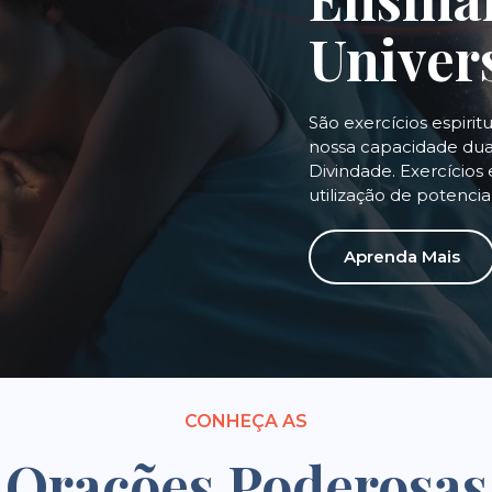
Univer
São exercícios espirit
nossa capacidade dual
Divindade. Exercícios 
utilização de potenci
Aprenda Mais
CONHEÇA AS
Orações Poderosas