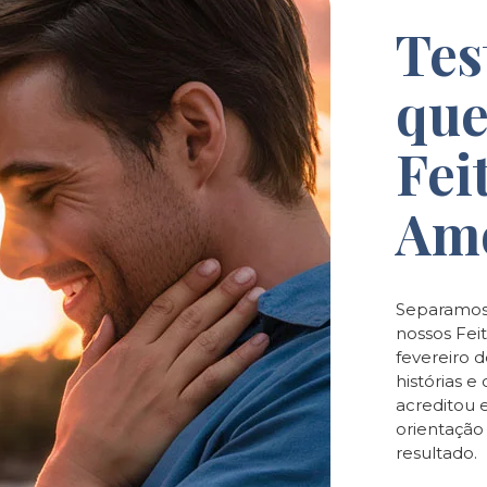
Tes
que
Fei
Am
Separamos
nossos Feit
fevereiro 
histórias 
acreditou 
orientaçã
resultado.