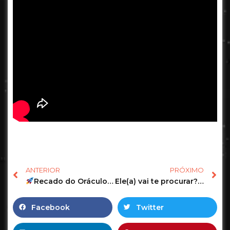
ANTERIOR
PRÓXIMO
Recado do Oráculo Lovers para você e ele(a)!
Ele(a) vai te procurar? | Tarot #tarot #tarotdehoje #tarotonline #tarotdoamor
Facebook
Twitter