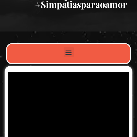
#simpatiasparaoamor