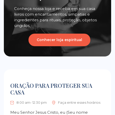
Conheça nossa loja e receba em sua casa
livros com encantamentos, simpatias e
ingredientes para rituais, proteção, objetos
ungidos.
Conhecer loja espiritual
ORAÇÃO PARA PROTEGER SUA
CASA
8:00 am- 12:30 pm
Faça entre esses horários
Meu Senhor Jesus Cristo, eu (Seu nome