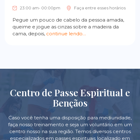
23:00 am- 00:00pm
Faça entre esses horários
Pegue um pouco de cabelo da pessoa amada,
queime e jogue as cinzas sobre a madeira da
cama, depois,
continue lendo…
Centro de Passe Espiritual e
Bençãos
Caso você tenha uma disposição para mediunidade,
faça nosso treinamento e seja um voluntário em um
centro nosso na sua região. Temos diversos centros
especializados em passes espirituais localizado em