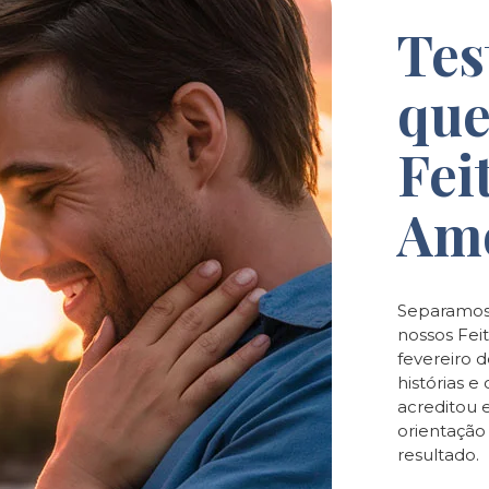
Tes
que
Fei
Am
Separamos
nossos Feit
fevereiro 
histórias 
acreditou 
orientaçã
resultado.