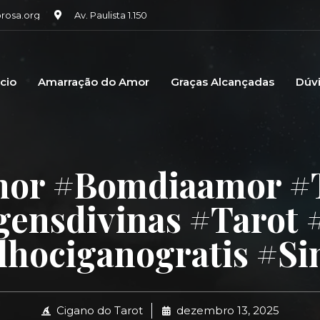
osa.org
Av. Paulista 1.150
icio
Amarração do Amor
Graças Alcançadas
Dúv
or #bomdiaamor #
ensdivinas #tarot 
lhociganogratis #si
Cigano do Tarot
dezembro 13, 2025