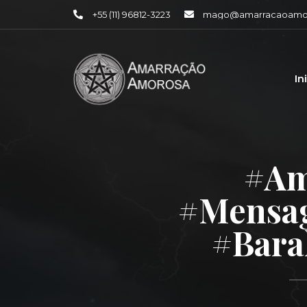
+55 (11) 96812-3223
mago@amarracaoamor
In
#am
#mensag
#bara