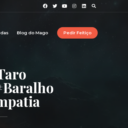
idas
Blog do Mago
Pedir Feitiço
taro
#baralho
mpatia