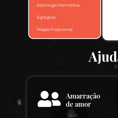
Astrologia Hermética
Egrégora
Magia Projecional
Ajud
Amarração
de amor