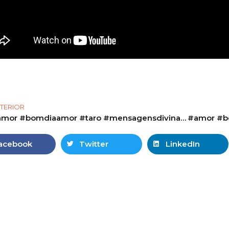
TERIOR
#amor #bomdiaamor #taro #mensagensdivinas #tarot #baralho #baralhociganogratis #simpatia
acebook
Twitter
LinkedIn