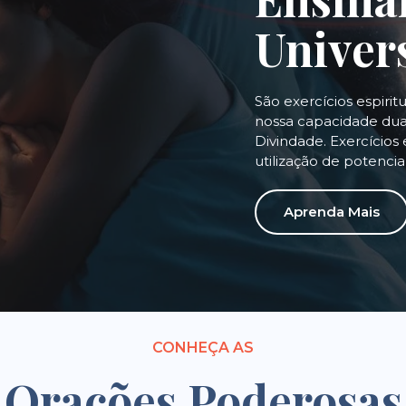
Univer
São exercícios espirit
nossa capacidade dual
Divindade. Exercícios 
utilização de potenci
Aprenda Mais
CONHEÇA AS
Orações Poderosas