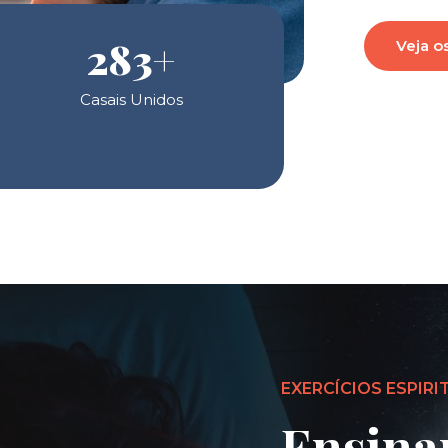
283
+
Veja o
Casais Unidos
EXERCÍCIOS ESPIRI
Ensina