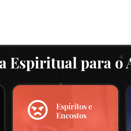
a Espiritual para o
Espíritos e
Encostos