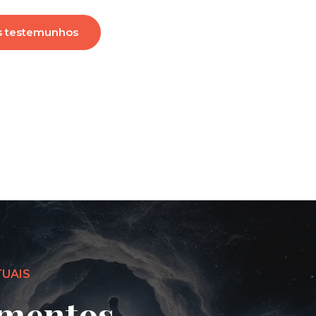
s testemunhos
TUAIS
mentos