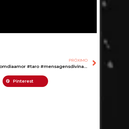
PRÓXIMO
#amor #bomdiaamor #taro #mensagensdivinas #tarot #baralho #baralhociganogratis #simpatia
Pinterest