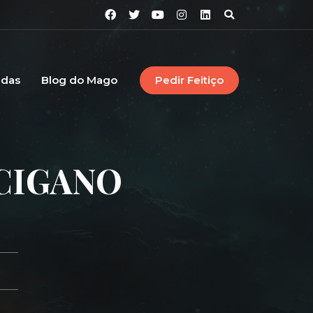
idas
Blog do Mago
Pedir Feitiço
CIGANO