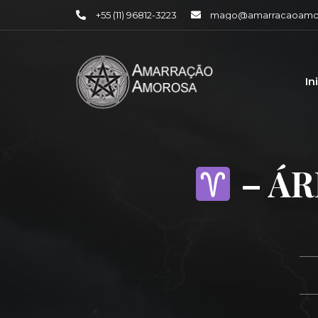
+55 (11) 96812-3223
mago@amarracaoamor
In
– ÁR