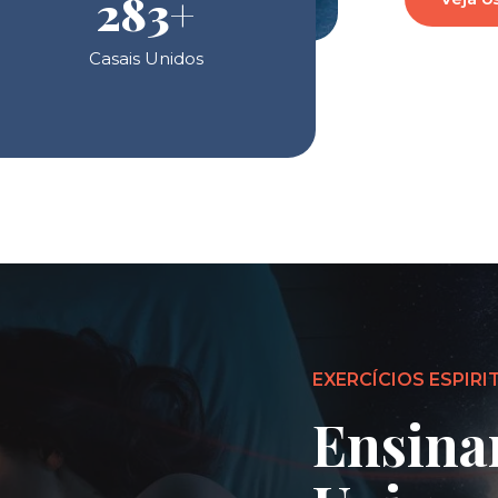
283
+
Casais Unidos
EXERCÍCIOS ESPIRI
Ensina