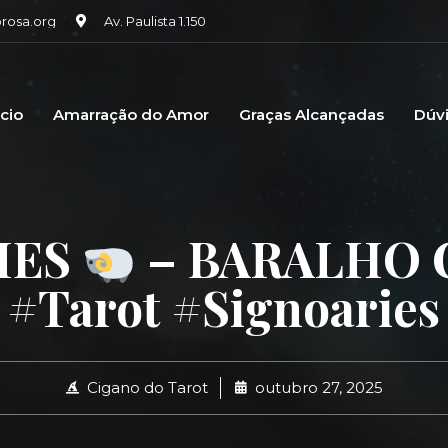
osa.org
Av. Paulista 1.150
icio
Amarração do Amor
Graças Alcançadas
Dúv
IES
– BARALHO 
#tarot #signoaries
Cigano do Tarot
outubro 27, 2025