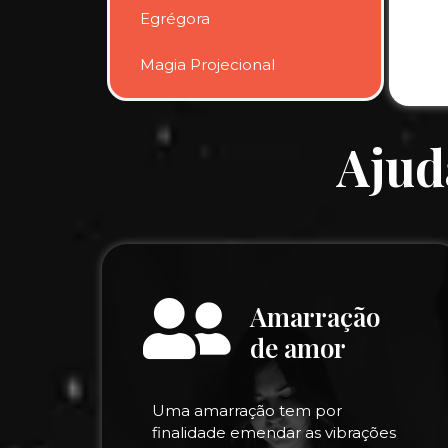
Egrégora
Magia Projecional
Ajud
Amarração
de amor
Uma amarração tem por
finalidade emendar as vibrações