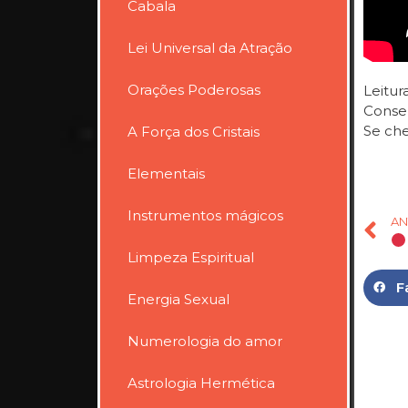
Cabala
Lei Universal da Atração
Orações Poderosas
Leitur
Consel
Se che
A Força dos Cristais
Elementais
Instrumentos mágicos
AN
Limpeza Espiritual
F
Energia Sexual
Numerologia do amor
Astrologia Hermética