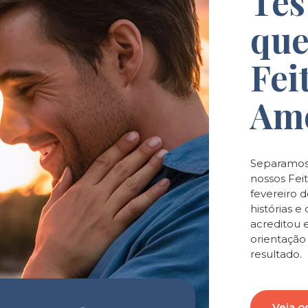
Tes
que
Fei
Am
Separamos
nossos Feit
fevereiro 
histórias 
acreditou 
orientaçã
resultado.
Veja o