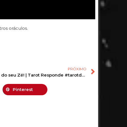
ros oráculos.
PRÓXIMO
Revelação do seu Zé! | Tarot Responde #tarotdoamor #tarotdehoje #tarot
Pinterest