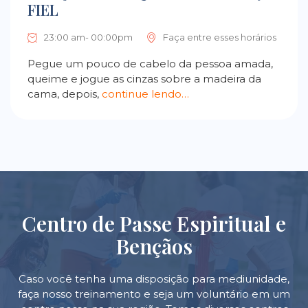
FIEL
23:00 am- 00:00pm
Faça entre esses horários
Pegue um pouco de cabelo da pessoa amada,
queime e jogue as cinzas sobre a madeira da
cama, depois,
continue lendo…
Centro de Passe Espiritual e
Bençãos
Caso você tenha uma disposição para mediunidade,
faça nosso treinamento e seja um voluntário em um