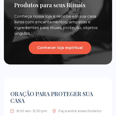
Produtos para seus Rituais
Conheça nossa loja e receba em sua casa
livros com encantamentos, simpatias e
ingredientes para rituais, proteção, objetos
ungidos.
Conhecer loja espiritual
ORAÇÃO PARA PROTEGER SUA
CASA
8:00 am- 12:30 pm
Faça entre esses horários