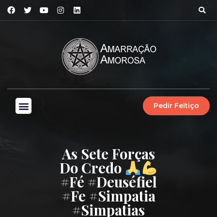
Pedir Feitiço
As Sete Forças
Do Credo
#fé #deuséfiel
#fe #simpatia
#simpatias