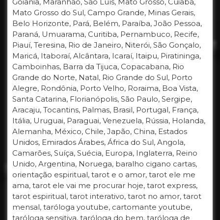
Goiânia, Maranhão, São Luís, Mato Grosso, Cuiabá,
Mato Grosso do Sul, Campo Grande, Minas Gerais,
Belo Horizonte, Pará, Belém, Paraíba, João Pessoa,
Paraná, Umuarama, Curitiba, Pernambuco, Recife,
Piauí, Teresina, Rio de Janeiro, Niterói, São Gonçalo,
Maricá, Itaboraí, Alcântara, Icaraí, Itaipu, Piratininga,
Camboinhas, Barra da Tijuca, Copacabana, Rio
Grande do Norte, Natal, Rio Grande do Sul, Porto
Alegre, Rondônia, Porto Velho, Roraima, Boa Vista,
Santa Catarina, Florianópolis, São Paulo, Sergipe,
Aracaju, Tocantins, Palmas, Brasil, Portugal, França,
Itália, Uruguai, Paraguai, Venezuela, Rússia, Holanda,
Alemanha, México, Chile, Japão, China, Estados
Unidos, Emirados Árabes, África do Sul, Angola,
Camarões, Suíça, Suécia, Europa, Inglaterra, Reino
Unido, Argentina, Noruega, baralho cigano cartas,
orientação espiritual, tarot e o amor, tarot ele me
ama, tarot ele vai me procurar hoje, tarot express,
tarot espiritual, tarot interativo, tarot no amor, tarot
mensal, taróloga youtube, cartomante youtube,
taróloga sensitiva, taróloga do bem, taróloga de