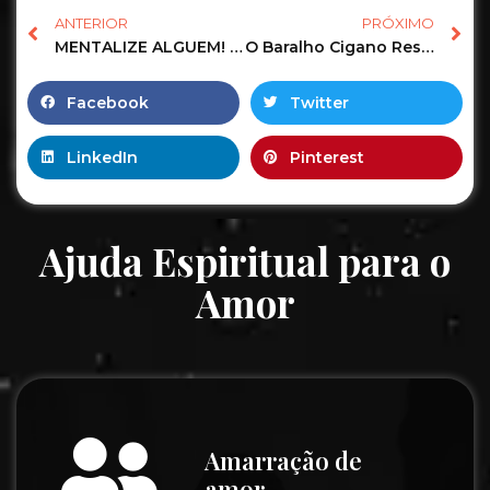
ANTERIOR
PRÓXIMO
MENTALIZE ALGUEM! REVELAÇÃO SOBRE ELE(A) AGORA!
O Baralho Cigano Responde o Tarot Revela uma mensagem pra você! #tarot #tarotonline #tarotscope
Facebook
Twitter
LinkedIn
Pinterest
Ajuda Espiritual para o
Amor
Amarração de
amor