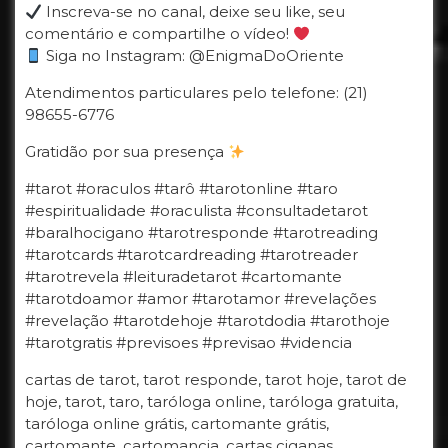
Inscreva-se no canal, deixe seu like, seu
comentário e compartilhe o vídeo!
Siga no Instagram: @EnigmaDoOriente
Atendimentos particulares pelo telefone: (21)
98655-6776
Gratidão por sua presença
#tarot #oraculos #tarô #tarotonline #taro
#espiritualidade #oraculista #consultadetarot
#baralhocigano #tarotresponde #tarotreading
#tarotcards #tarotcardreading #tarotreader
#tarotrevela #leituradetarot #cartomante
#tarotdoamor #amor #tarotamor #revelações
#revelação #tarotdehoje #tarotdodia #tarothoje
#tarotgratis #previsoes #previsao #videncia
cartas de tarot, tarot responde, tarot hoje, tarot de
hoje, tarot, taro, taróloga online, taróloga gratuita,
taróloga online grátis, cartomante grátis,
cartomante, cartomancia, cartas ciganas,