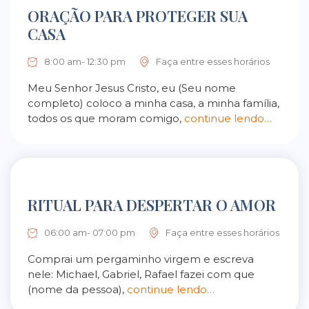
ORAÇÃO PARA PROTEGER SUA
CASA
8:00 am- 12:30 pm
Faça entre esses horários
Meu Senhor Jesus Cristo, eu (Seu nome
completo) coloco a minha casa, a minha família,
todos os que moram comigo,
continue lendo…
RITUAL PARA DESPERTAR O AMOR
06:00 am- 07:00 pm
Faça entre esses horários
Comprai um pergaminho virgem e escreva
nele: Michael, Gabriel, Rafael fazei com que
(nome da pessoa),
continue lendo…