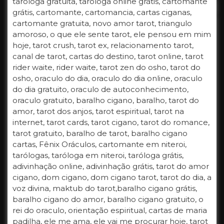
taróloga gratuita, taróloga online grátis, cartomante
grátis, cartomante, cartomancia, cartas ciganas,
cartomante gratuita, novo amor tarot, triangulo
amoroso, o que ele sente tarot, ele pensou em mim
hoje, tarot crush, tarot ex, relacionamento tarot,
canal de tarot, cartas do destino, tarot online, tarot
rider waite, rider waite, tarot zen do osho, tarot do
osho, oraculo do dia, oraculo do dia online, oraculo
do dia gratuito, oraculo de autoconhecimento,
oraculo gratuito, baralho cigano, baralho, tarot do
amor, tarot dos anjos, tarot espiritual, tarot na
internet, tarot cards, tarot cigano, tarot do romance,
tarot gratuito, baralho de tarot, baralho cigano
cartas, Fênix Oráculos, cartomante em niteroi,
tarólogas, taróloga em niteroi, taróloga grátis,
adivinhação online, adivinhação grátis, tarot do amor
cigano, dom cigano, dom cigano tarot, tarot do dia, a
voz divina, maktub do tarot,baralho cigano grátis,
baralho cigano do amor, baralho cigano gratuito, o
rei do oraculo, orientação espiritual, cartas de maria
padilha, ele me ama, ele vai me procurar hoje, tarot