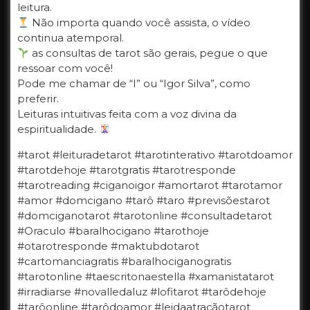
leitura.
Não importa quando você assista, o vídeo
continua atemporal.
as consultas de tarot são gerais, pegue o que
ressoar com você!
Pode me chamar de “I” ou “Igor Silva”, como
preferir.
Leituras intuitivas feita com a voz divina da
espiritualidade.
#tarot #leituradetarot #tarotinterativo #tarotdoamor
#tarotdehoje #tarotgratis #tarotresponde
#tarotreading #ciganoigor #amortarot #tarotamor
#amor #domcigano #tarô #taro #previsõestarot
#domciganotarot #tarotonline #consultadetarot
#Oraculo #baralhocigano #tarothoje
#otarotresponde #maktubdotarot
#cartomanciagratis #baralhociganogratis
#tarotonline #taescritonaestella #xamanistatarot
#irradiarse #novalledaluz #lofitarot #tarôdehoje
#tarôonline #tarôdoamor #leidaatraçãotarot