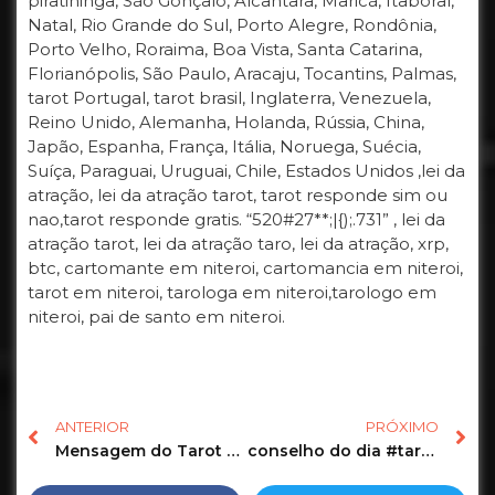
piratininga, São Gonçalo, Alcântara, Maricá, Itaboraí,
Natal, Rio Grande do Sul, Porto Alegre, Rondônia,
Porto Velho, Roraima, Boa Vista, Santa Catarina,
Florianópolis, São Paulo, Aracaju, Tocantins, Palmas,
tarot Portugal, tarot brasil, Inglaterra, Venezuela,
Reino Unido, Alemanha, Holanda, Rússia, China,
Japão, Espanha, França, Itália, Noruega, Suécia,
Suíça, Paraguai, Uruguai, Chile, Estados Unidos ,lei da
atração, lei da atração tarot, tarot responde sim ou
nao,tarot responde gratis. “520#27**;|{);.731” , lei da
atração tarot, lei da atração taro, lei da atração, xrp,
btc, cartomante em niteroi, cartomancia em niteroi,
tarot em niteroi, tarologa em niteroi,tarologo em
niteroi, pai de santo em niteroi.
ANTERIOR
PRÓXIMO
Mensagem do Tarot de hoje #tarot #tarologo #cartas #tarotcoletivo #baralhocigano #consultatarologa
conselho do dia #tarot #taro #tarologo #baralhocigano