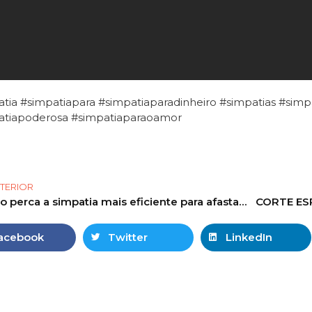
tia #simpatiapara #simpatiaparadinheiro #simpatias #simp
atiapoderosa #simpatiaparaoamor
TERIOR
não perca a simpatia mais eficiente para afastamento de rival
CORTE ES
acebook
Twitter
LinkedIn