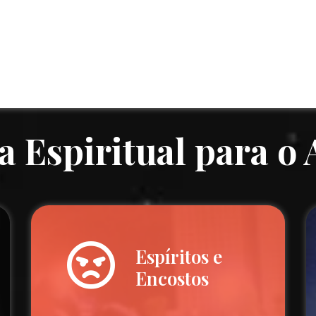
a Espiritual para o
Espíritos e
Encostos