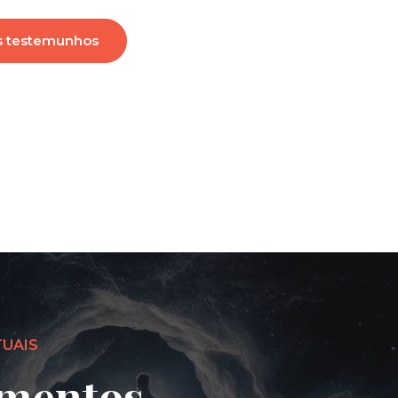
s testemunhos
TUAIS
mentos