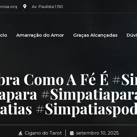
osa.org
Av. Paulista 1.150
icio
Amarração do Amor
Graças Alcançadas
Dúv
bra Como A Fé É #si
apara #simpatiapar
atias #simpatiaspod
Cigano do Tarot
setembro 10, 2025