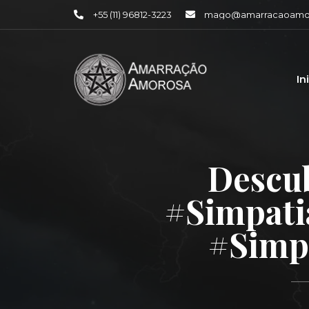
+55 (11) 96812-3223
mago@amarracaoamor
In
Descu
#simpati
#simp