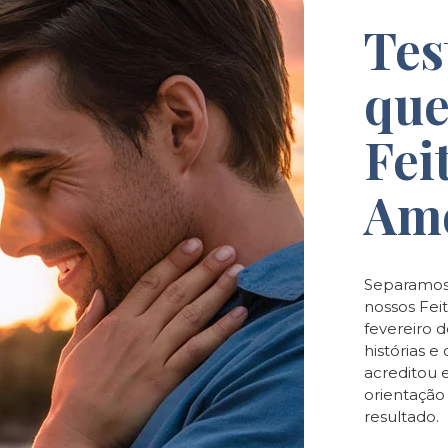
Tes
que
Fei
Am
Separamos
nossos Feit
fevereiro 
histórias 
acreditou 
orientaçã
resultado.