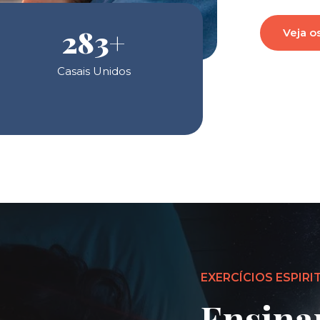
283
+
Veja o
Casais Unidos
EXERCÍCIOS ESPIRI
Ensina