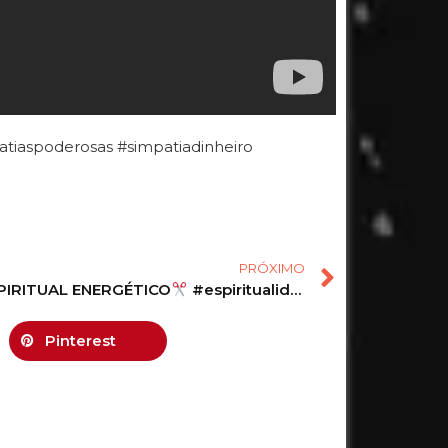
atiaspoderosas #simpatiadinheiro
PRÓXIMO
PIRITUAL ENERGÉTICO
#espiritualidade #magia #simpatia #simpatias #limpezaenergetica
Pinterest