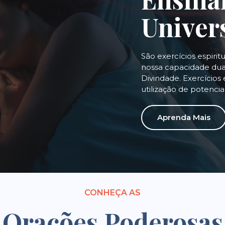
Univer
São exercícios espirit
nossa capacidade dual
Divindade. Exercícios 
utilização de potenci
Aprenda Mais
CONHEÇA AS
Orações Poderosas