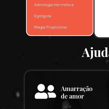
Astrologia Hermética
Egrégora
Magia Projecional
Ajud
Amarração
de amor