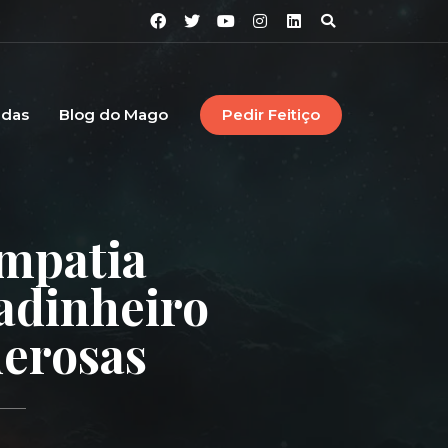
idas
Blog do Mago
Pedir Feitiço
mpatia
adinheiro
erosas