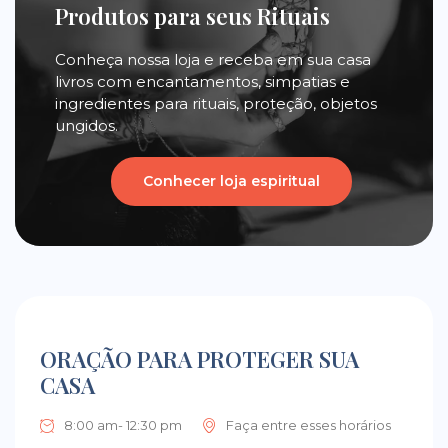
Produtos para seus Rituais
Conheça nossa loja e receba em sua casa
livros com encantamentos, simpatias e
ingredientes para rituais, proteção, objetos
ungidos.
Conhecer loja espiritual
ORAÇÃO PARA PROTEGER SUA
CASA
8:00 am- 12:30 pm
Faça entre esses horários