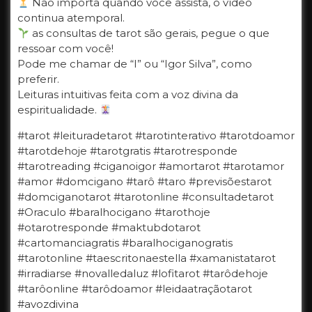
Não importa quando você assista, o vídeo
continua atemporal.
as consultas de tarot são gerais, pegue o que
ressoar com você!
Pode me chamar de “I” ou “Igor Silva”, como
preferir.
Leituras intuitivas feita com a voz divina da
espiritualidade.
#tarot #leituradetarot #tarotinterativo #tarotdoamor
#tarotdehoje #tarotgratis #tarotresponde
#tarotreading #ciganoigor #amortarot #tarotamor
#amor #domcigano #tarô #taro #previsõestarot
#domciganotarot #tarotonline #consultadetarot
#Oraculo #baralhocigano #tarothoje
#otarotresponde #maktubdotarot
#cartomanciagratis #baralhociganogratis
#tarotonline #taescritonaestella #xamanistatarot
#irradiarse #novalledaluz #lofitarot #tarôdehoje
#tarôonline #tarôdoamor #leidaatraçãotarot
#avozdivina