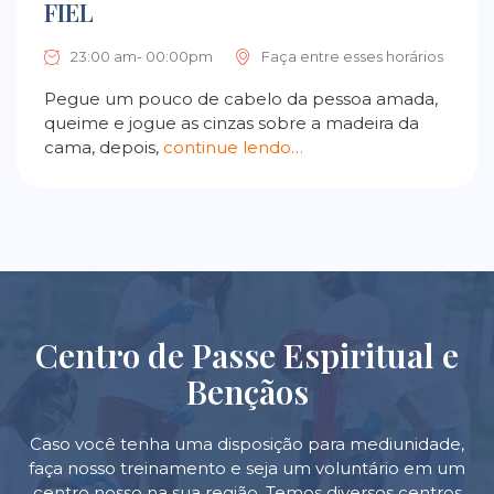
FIEL
23:00 am- 00:00pm
Faça entre esses horários
Pegue um pouco de cabelo da pessoa amada,
queime e jogue as cinzas sobre a madeira da
cama, depois,
continue lendo…
Centro de Passe Espiritual e
Bençãos
Caso você tenha uma disposição para mediunidade,
faça nosso treinamento e seja um voluntário em um
centro nosso na sua região. Temos diversos centros