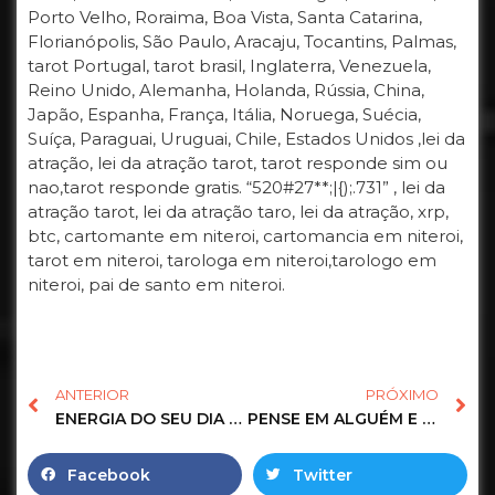
Porto Velho, Roraima, Boa Vista, Santa Catarina,
Florianópolis, São Paulo, Aracaju, Tocantins, Palmas,
tarot Portugal, tarot brasil, Inglaterra, Venezuela,
Reino Unido, Alemanha, Holanda, Rússia, China,
Japão, Espanha, França, Itália, Noruega, Suécia,
Suíça, Paraguai, Uruguai, Chile, Estados Unidos ,lei da
atração, lei da atração tarot, tarot responde sim ou
nao,tarot responde gratis. “520#27**;|{);.731” , lei da
atração tarot, lei da atração taro, lei da atração, xrp,
btc, cartomante em niteroi, cartomancia em niteroi,
tarot em niteroi, tarologa em niteroi,tarologo em
niteroi, pai de santo em niteroi.
ANTERIOR
PRÓXIMO
ENERGIA DO SEU DIA HOJE
#tarot #tarotreading #
PENSE EM ALGUÉM E DESCUBRA OS SENTIMENTOS, PENSAMENTOS E ATITUDES. | Tarot Responde
Facebook
Twitter