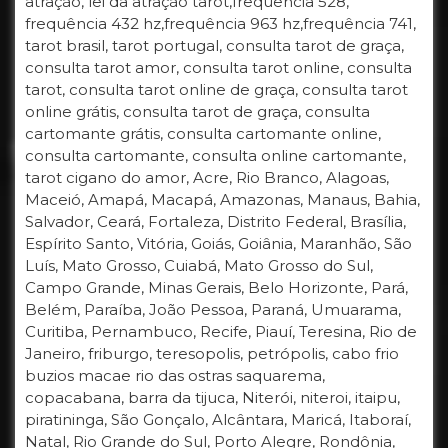
atração, lei da atração tarot,frequência 528,
frequência 432 hz,frequência 963 hz,frequência 741,
tarot brasil, tarot portugal, consulta tarot de graça,
consulta tarot amor, consulta tarot online, consulta
tarot, consulta tarot online de graça, consulta tarot
online grátis, consulta tarot de graça, consulta
cartomante grátis, consulta cartomante online,
consulta cartomante, consulta online cartomante,
tarot cigano do amor, Acre, Rio Branco, Alagoas,
Maceió, Amapá, Macapá, Amazonas, Manaus, Bahia,
Salvador, Ceará, Fortaleza, Distrito Federal, Brasília,
Espírito Santo, Vitória, Goiás, Goiânia, Maranhão, São
Luís, Mato Grosso, Cuiabá, Mato Grosso do Sul,
Campo Grande, Minas Gerais, Belo Horizonte, Pará,
Belém, Paraíba, João Pessoa, Paraná, Umuarama,
Curitiba, Pernambuco, Recife, Piauí, Teresina, Rio de
Janeiro, friburgo, teresopolis, petrópolis, cabo frio
buzios macae rio das ostras saquarema,
copacabana, barra da tijuca, Niterói, niteroi, itaipu,
piratininga, São Gonçalo, Alcântara, Maricá, Itaboraí,
Natal, Rio Grande do Sul, Porto Alegre, Rondônia,