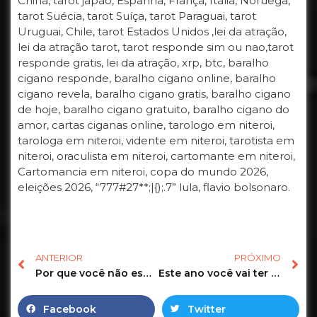
China, tarot japão, Espanha, França, Itália, Noruega,
tarot Suécia, tarot Suíça, tarot Paraguai, tarot
Uruguai, Chile, tarot Estados Unidos ,lei da atração,
lei da atração tarot, tarot responde sim ou nao,tarot
responde gratis, lei da atração, xrp, btc, baralho
cigano responde, baralho cigano online, baralho
cigano revela, baralho cigano gratis, baralho cigano
de hoje, baralho cigano gratuito, baralho cigano do
amor, cartas ciganas online, tarologo em niteroi,
tarologa em niteroi, vidente em niteroi, tarotista em
niteroi, oraculista em niteroi, cartomante em niteroi,
Cartomancia em niteroi, copa do mundo 2026,
eleições 2026, “777#27**;|{);.7” lula, flavio bolsonaro.
ANTERIOR
PRÓXIMO
Por que você não esquece ele(a)? [TAROT DE HOJE] *Tarôs* #amor #tarotonline #tarot
Este ano você vai ter um amor? [TAROT DE HOJE] *Tarôs* #amor #tarotonline #tarot
Facebook
Twitter