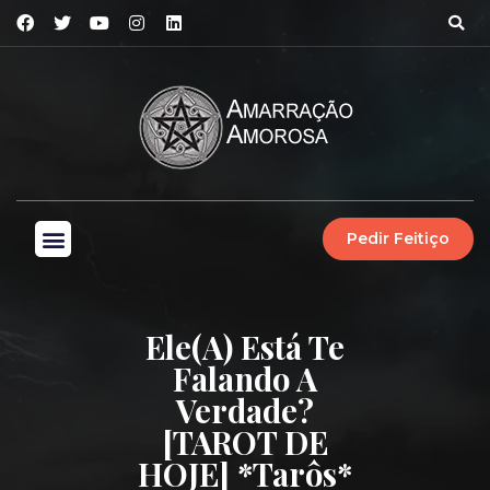
Pedir Feitiço
Ele(a) Está Te
Falando A
Verdade?
[TAROT DE
HOJE] *Tarôs*