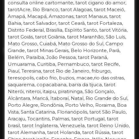
consulta online cartomante, tarot cigano do amor,
tarotAcre, Rio Branco, tarot Alagoas, tarot Maceió,
Amapá, Macapá, Amazonas, tarot Manaus, tarot
Bahia, tarot Salvador, tarot Ceará, tarot Fortaleza,
Distrito Federal, Brasília, Espírito Santo, tarot Vitória,
tarot Goiás, tarot Goiânia, tarot Maranhão, São Luís,
Mato Grosso, Cuiabá, Mato Grosso do Sul, Campo
Grande, tarot Minas Gerais, Belo Horizonte, Pará,
Belém, Paraíba, João Pessoa, tarot Paraná,
Umuarama, Curitiba, Pernambuco, tarot Recife,
Piauí, Teresina, tarot Rio de Janeiro, friburgo,
teresopolis, cabo frio, buzios, macae,rio das ostras,
saquarema, copacabana, barra da tijuca, tarot
Niterói, niteroi, itaipu, piratininga, São Gonçalo,
Alcântara, Maricá, Itaboraí, Natal, Rio Grande do Sul,
Porto Alegre, Rondônia, Porto Velho, Roraima, Boa
Vista, Santa Catarina, Florianópolis, tarot São Paulo,
Aracaju, Tocantins, Palmas, tarot Portugal, tarot
brasil, tarot Inglaterra, Venezuela, tarot Reino Unido,
tarot Alemanha, tarot Holanda, tarot Rússia, tarot