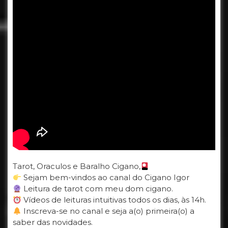
Tarot, Oraculos e Baralho Cigano,
Sejam bem-vindos ao canal do Cigano Igor
Leitura de tarot com meu dom cigano.
Vídeos de leituras intuitivas todos os dias, às 14h.
Inscreva-se no canal e seja a(o) primeira(o) a
saber das novidades.