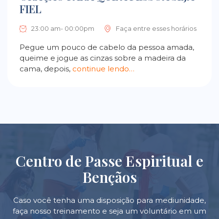
FIEL
23:00 am- 00:00pm
Faça entre esses horários
Pegue um pouco de cabelo da pessoa amada,
queime e jogue as cinzas sobre a madeira da
cama, depois,
continue lendo…
Centro de Passe Espiritual e
Bençãos
Caso você tenha uma disposição para mediunidade,
faça nosso treinamento e seja um voluntário em um