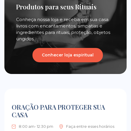
Produtos para seus Rituais
Conheça nossa loja e receba em sua casa
livros com encantamentos, simpatias e
ingredientes para rituais, proteção, objetos
ungidos.
Conhecer loja espiritual
ORAÇÃO PARA PROTEGER SUA
CASA
8:00 am- 12:30 pm
Faça entre esses horários