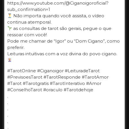
https://www.youtube.com/@Ciganoigoroficial?
sub_confirmation=1
Não importa quando você assista, o vídeo
continua atemporal.
as consultas de tarot são gerais, pegue o que
ressoar com você!
Pode me chamar de “Igor” ou “Dom Cigano”, como
preferir.
Leituras intuitivas com a voz divina do povo cigano.
#TarotOnline #Ciganoigor #LeituradeTarot
#PrevisoesTarot #TarotResponde #TarotAmor
#Tarot #Tarotgratis #TarotInterativo #Amor
#ConselhoTarot #oraculo #Tarotdehoje
.
.
.
.
.
..