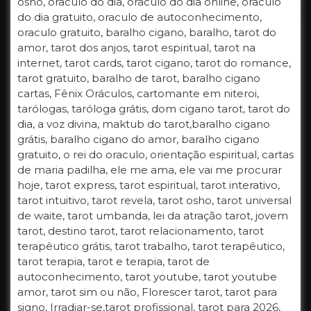
osho, oraculo do dia, oraculo do dia online, oraculo
do dia gratuito, oraculo de autoconhecimento,
oraculo gratuito, baralho cigano, baralho, tarot do
amor, tarot dos anjos, tarot espiritual, tarot na
internet, tarot cards, tarot cigano, tarot do romance,
tarot gratuito, baralho de tarot, baralho cigano
cartas, Fênix Oráculos, cartomante em niteroi,
tarólogas, taróloga grátis, dom cigano tarot, tarot do
dia, a voz divina, maktub do tarot,baralho cigano
grátis, baralho cigano do amor, baralho cigano
gratuito, o rei do oraculo, orientação espiritual, cartas
de maria padilha, ele me ama, ele vai me procurar
hoje, tarot express, tarot espiritual, tarot interativo,
tarot intuitivo, tarot revela, tarot osho, tarot universal
de waite, tarot umbanda, lei da atração tarot, jovem
tarot, destino tarot, tarot relacionamento, tarot
terapêutico grátis, tarot trabalho, tarot terapêutico,
tarot terapia, tarot e terapia, tarot de
autoconhecimento, tarot youtube, tarot youtube
amor, tarot sim ou não, Florescer tarot, tarot para
signo, Irradiar-se,tarot profissional, tarot para 2026,