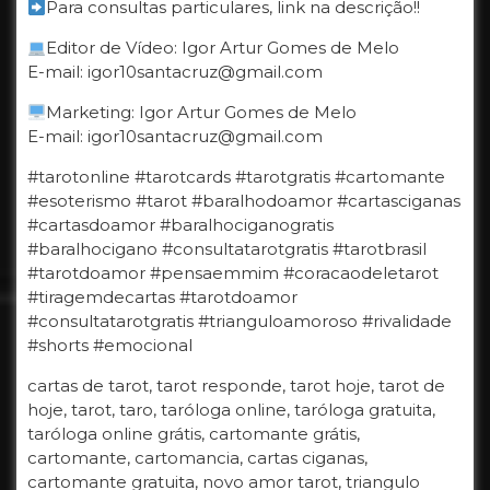
Para consultas particulares, link na descrição!!
Editor de Vídeo: Igor Artur Gomes de Melo
E-mail: igor10santacruz@gmail.com
Marketing: Igor Artur Gomes de Melo
E-mail: igor10santacruz@gmail.com
#tarotonline #tarotcards #tarotgratis #cartomante
#esoterismo #tarot #baralhodoamor #cartasciganas
#cartasdoamor #baralhociganogratis
#baralhocigano #consultatarotgratis #tarotbrasil
#tarotdoamor #pensaemmim #coracaodeletarot
#tiragemdecartas #tarotdoamor
#consultatarotgratis #trianguloamoroso #rivalidade
#shorts #emocional
cartas de tarot, tarot responde, tarot hoje, tarot de
hoje, tarot, taro, taróloga online, taróloga gratuita,
taróloga online grátis, cartomante grátis,
cartomante, cartomancia, cartas ciganas,
cartomante gratuita, novo amor tarot, triangulo