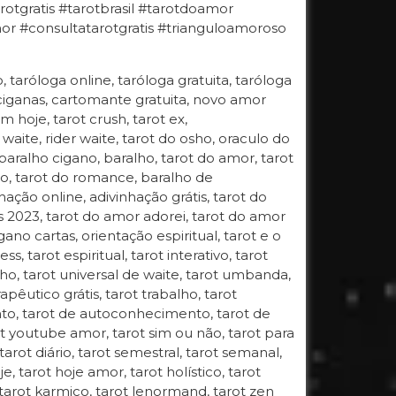
otgratis #tarotbrasil #tarotdoamor
 #consultatarotgratis #trianguloamoroso
o, taróloga online, taróloga gratuita, taróloga
 ciganas, cartomante gratuita, novo amor
 hoje, tarot crush, tarot ex,
 waite, rider waite, tarot do osho, oraculo do
 baralho cigano, baralho, tarot do amor, tarot
gano, tarot do romance, baralho de
hação online, adivinhação grátis, tarot do
s 2023, tarot do amor adorei, tarot do amor
ano cartas, orientação espiritual, tarot e o
, tarot espiritual, tarot interativo, tarot
 osho, tarot universal de waite, tarot umbanda,
apêutico grátis, tarot trabalho, tarot
ento, tarot de autoconhecimento, tarot de
t youtube amor, tarot sim ou não, tarot para
 tarot diário, tarot semestral, tarot semanal,
oje, tarot hoje amor, tarot holístico, tarot
, tarot karmico, tarot lenormand, tarot zen