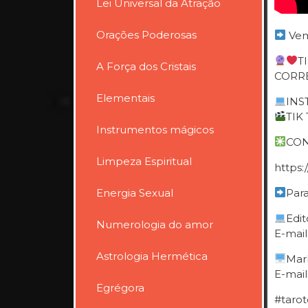
Lei Universal da Atração
Orações Poderosas
Vem
T
A Força dos Cristais
CORRE
Elementais
INST
TIK 
Instrumentos mágicos
CON
Limpeza Espiritual
https
Energia Sexual
Para
Edit
Numerologia do amor
E-mail
Astrologia Hermética
Mar
E-mail
Egrégora
#tarot