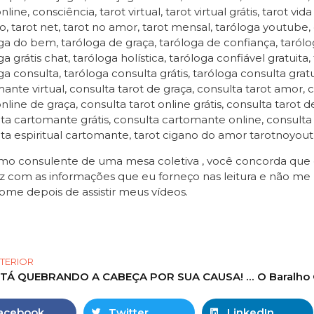
line, consciência, tarot virtual, tarot virtual grátis, tarot v
o, tarot net, tarot no amor, tarot mensal, taróloga youtube,
ga do bem, taróloga de graça, taróloga de confiança, taróloga
a grátis chat, taróloga holística, taróloga confiável gratuita,
ga consulta, taróloga consulta grátis, taróloga consulta gratui
ante virtual, consulta tarot de graça, consulta tarot amor, c
online de graça, consulta tarot online grátis, consulta tarot 
ta cartomante grátis, consulta cartomante online, consult
ta espiritual cartomante, tarot cigano do amor tarotnoyou
o consulente de uma mesa coletiva , você concorda que es
z com as informações que eu forneço nas leitura e não me 
ome depois de assistir meus vídeos.
TERIOR
ESTÁ QUEBRANDO A CABEÇA POR SUA CAUSA! #tarot
acebook
Twitter
LinkedIn