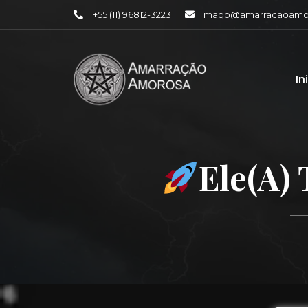
+55 (11) 96812-3223
mago@amarracaoamor
In
Ele(a