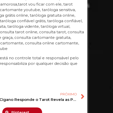
ida amorosa,tarot vou ficar com ele, tarot
 cartomante youtube, taróloga sensitiva,
 grátis online, taróloga gratuita online,
 taróloga confiável grátis, taróloga confiável,
ta, taróloga vidente, taróloga virtual,
onsulta tarot online, consulta tarot, consulta
de graça, consulta cartomante gratuita,
a cartomante, consulta online cartomante,
tube
tá no controle total e responsável pelo
responsabiliza por qualquer decisão que
PRÓXIMO
O Baralho Cigano Responde o Tarot Revela as Previsões pra você! #tarot #tarotonline #tarotreading 99
Pinterest