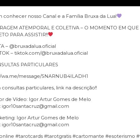
 conhecer nosso Canal e a Família Bruxa da Lua!
IRAGEM ATEMPORAL E COLETIVA – O MOMENTO EM QU
TO PARA ASSISTIR!!
A – @bruxadalua.oficial
TOK – tiktok.com/@bruxadalua.oficial
SULTAS PARTICULARES
://wa.me/message/SNARNUB4ILADH1
 consultas particulares, link na descrição!!
or de Vídeo: Igor Artur Gomes de Melo
: igor10santacruz@gmail.com
keting: Igor Artur Gomes de Melo
: igor10santacruz@gmail.com
online #tarotcards #tarotgratis #cartomante #esoterismo 