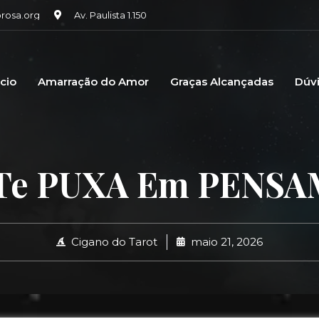
osa.org
Av. Paulista 1.150
icio
Amarração do Amor
Graças Alcançadas
Dúv
) Te PUXA Em PENS
Cigano do Tarot
maio 21, 2026