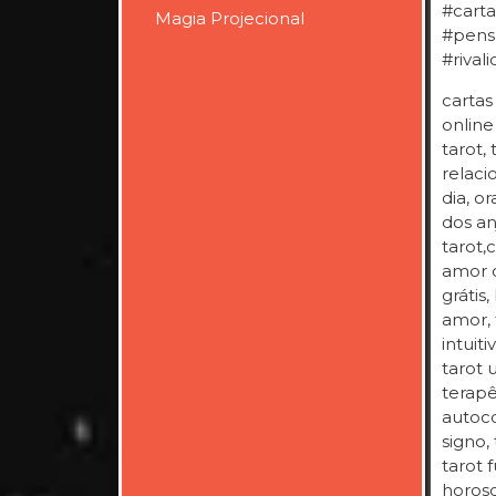
#carta
Magia Projecional
#pens
#rival
cartas
online
tarot,
relaci
dia, o
dos an
tarot,
amor c
grátis
amor, 
intuit
tarot 
terapê
autoco
signo, 
tarot f
horosc