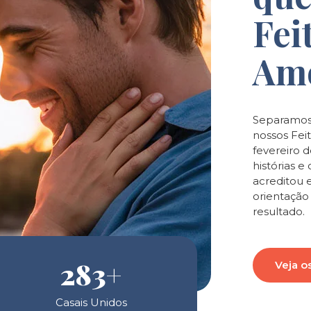
Fei
Am
Separamos
nossos Feit
fevereiro 
histórias 
acreditou 
orientaçã
resultado.
283
+
Veja o
Casais Unidos