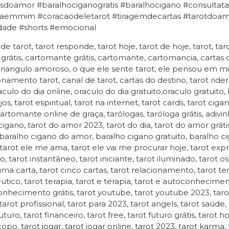
sdoamor #baralhociganogratis #baralhocigano #consultatar
aemmim #coracaodeletarot #tiragemdecartas #tarotdoamor
idade #shorts #emocional
 de tarot, tarot responde, tarot hoje, tarot de hoje, tarot, tar
 grátis, cartomante grátis, cartomante, cartomancia, cartas
 triangulo amoroso, o que ele sente tarot, ele pensou em mim
onamento tarot, canal de tarot, cartas do destino, tarot rider
raculo do dia online, oraculo do dia gratuito,oraculo gratuito,
jos, tarot espiritual, tarot na internet, tarot cards, tarot ci
cartomante online de graça, tarólogas, taróloga grátis, adivin
igano, tarot do amor 2023, tarot do dia, tarot do amor gráti
, baralho cigano do amor, baralho cigano gratuito, baralho cig
tarot ele me ama, tarot ele vai me procurar hoje, tarot express
ivo, tarot instantâneo, tarot iniciante, tarot iluminado, tarot
uma carta, tarot cinco cartas, tarot relacionamento, tarot ter
utico, tarot terapia, tarot e terapia, tarot e autoconhecim
nhecimento grátis, tarot youtube, tarot youtube 2023, taro
tarot profissional, tarot para 2023, tarot angels, tarot saúde,
uturo, tarot financeiro, tarot free, tarot futuro grátis, tarot h
opo, tarot jogar, tarot jogar online, tarot 2023, tarot karma