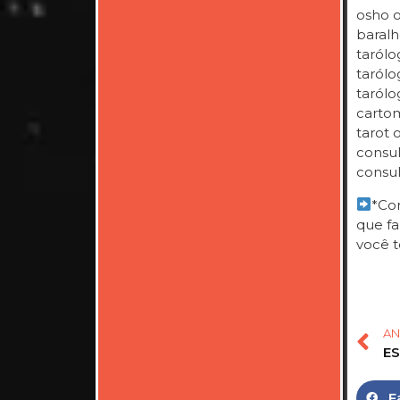
osho on
baralh
tarólo
tarólog
tarólo
cartom
tarot 
consul
consul
*Com
que fa
você t
AN
F