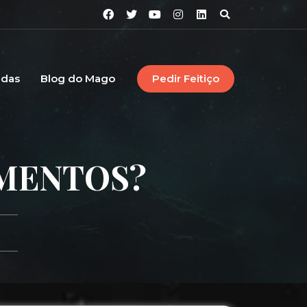
idas
Blog do Mago
Pedir Feitiço
AMENTOS?