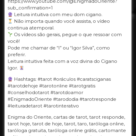
https://www.youtube.com/@EnigmadoOriente?
sub_confirmation=1
Leitura intuitiva com meu dom cigano.
Não importa quando você assista, o vídeo
continua atemporal.
Os vídeos são gerais, pegue o que ressoar com
você!
Pode me chamar de “I” ou “Igor Silva”, como
preferir.
Leitura intuitiva feita com a voz divina do Cigano
Igor.
Hashtags: #tarot #oráculos #caratsciganas
#tarotdehoje #tarotonline #tarotgratis
#conselhodotarot #tarotdoamor
#EnigmadoOriente #tarododia #tarotresponde
#leituradetarot #tarotinterativo
Enigma do Oriente, cartas de tarot, tarot responde,
tarot hoje, tarot de hoje, tarot, taro, taróloga online,
taróloga gratuita, taróloga online grátis, cartomante