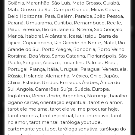
Goiânia, Maranhão, São Luís, Mato Grosso, Cuiabá,
Mato Grosso do Sul, Campo Grande, Minas Gerais,
Belo Horizonte, Pará, Belém, Paraíba, João Pessoa,
Paraná, Umuarama, Curitiba, Pernambuco, Recife,
Piauí, Teresina, Rio de Janeiro, Niterói, São Gonçalo,
Maricá, Itaboraí, Alcântara, Icaraí, Itaipu, Barra da
Tijuca, Copacabana, Rio Grande do Norte, Natal, Rio
Grande do Sul, Porto Alegre, Rondônia, Porto Velho,
Roraima, Boa Vista, Santa Catarina, Florianópolis, São
Paulo, Sergipe, Aracaju, Tocantins, Palmas, Brasil,
Portugal, França, Itália, Uruguai, Paraguai, Venezuela,
Rússia, Holanda, Alemanha, México, Chile, Japão,
China, Estados Unidos, Emirados Árabes, África do
Sul, Angola, Camarões, Suíça, Suécia, Europa,
Inglaterra, Reino Unido, Argentina, Noruega, baralho
cigano cartas, orientação espiritual, tarot e o amor,
tarot ele me ama, tarot ele vai me procurar hoje,
tarot express, tarot espiritual, tarot interativo, tarot
no amor, tarot mensal, taróloga youtube,
cartomante youtube, taróloga sensitiva, taróloga do