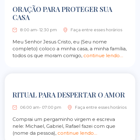
ORAÇÃO PARA PROTEGER SUA
CASA
8:00 am- 12:30 pm
Faça entre esses horários
Meu Senhor Jesus Cristo, eu (Seu nome
completo) coloco a minha casa, a minha família,
todos os que moram comigo,
continue lendo…
RITUAL PARA DESPERTAR O AMOR
06:00 am- 07:00 pm
Faça entre esses horários
Comprai um pergaminho virgem e escreva
nele: Michael, Gabriel, Rafael fazei com que
(nome da pessoa),
continue lendo…