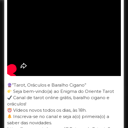
”Tarot, Oráculos e Baralho Cigano”
Seja bem-vindo(a) ao Enigma do Oriente Tarot
Canal de tarot online grátis, baralho cigano e
oráculos!
Vídeos novos todos os dias, às 18h.
Inscreva-se no canal e seja a(o) primeira(o) a
saber das novidades.