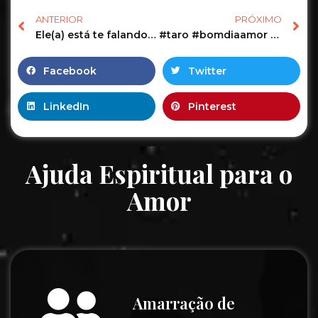
ANTERIOR
PRÓXIMO
Ele(a) está te falando a verdade? #tarô #cartasdetarô #leituradetarô #tarot #tarosignos
#taro #bomdiaamor #amor #baralho #tarot #baralhociganogratis #gratidão #mensagensdivinas #bomdia
Facebook
Twitter
LinkedIn
Pinterest
Ajuda Espiritual para o
Amor
Amarração de