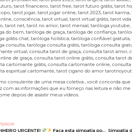
uturo, tarot financeiro, tarot free, tarot futuro grátis, tarot h
opo, tarot jogar, tarot jogar online, tarot 2023, tarot karma
line, consciência, tarot virtual, tarot virtual grátis, tarot v
o, tarot net, tarot no amor, tarot mensal, taróloga youtube,
ga do bem, taróloga de graça, taróloga de confiança, taróloga
a grátis chat, taróloga holística, taróloga confiável gratuita,
ga consulta, taróloga consulta grátis, taróloga consulta gratui
ante virtual, consulta tarot de graça, consulta tarot amor, c
online de graça, consulta tarot online grátis, consulta tarot 
ta cartomante grátis, consulta cartomante online, consult
ta espiritual cartomante, tarot cigano do amor tarotnoyou
o consulente de uma mesa coletiva , você concorda que es
z com as informações que eu forneço nas leitura e não me 
ome depois de assistir meus vídeos.
TERIOR
NHEIRO URGENTE!
Faça esta simpatia poderosa p atrair prosperidade e abrir caminhos financeiros
Simpatia 