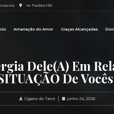
osa.org
Av. Paulista 1.150
icio
Amarração do Amor
Graças Alcançadas
Dúv
rgia Dele(a) Em Rel
SITUAÇÃO De Vocês
Cigano do Tarot
junho 24, 2026