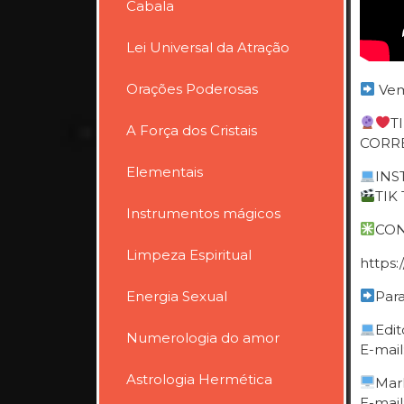
Cabala
Lei Universal da Atração
Orações Poderosas
Vem
T
A Força dos Cristais
CORRE
Elementais
INST
TIK 
Instrumentos mágicos
CON
Limpeza Espiritual
https
Energia Sexual
Para
Edit
Numerologia do amor
E-mail
Astrologia Hermética
Mar
E-mail