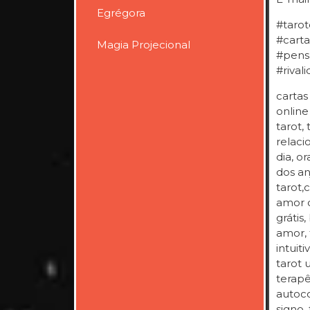
Egrégora
#tarot
#carta
Magia Projecional
#pens
#rival
cartas
online
tarot,
relaci
dia, o
dos an
tarot,
amor c
grátis
amor, 
intuit
tarot 
terapê
autoco
signo, 