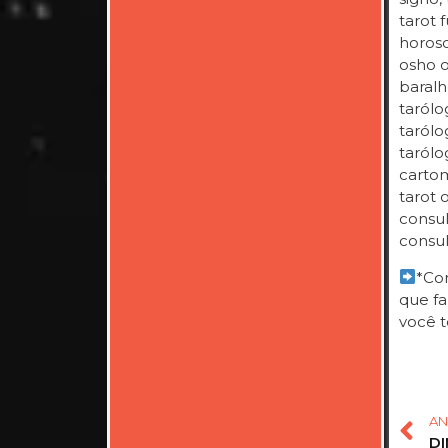
tarot f
horosc
osho on
baralh
tarólo
tarólog
tarólo
cartom
tarot 
consul
consul
*Com
que fa
você t
AN
DI