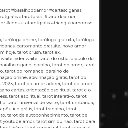
#tarot #baralhodoamor #cartasciganas
otgratis #tarotbrasil #tarotdoamor
 #consultatarotgratis #trianguloamoroso
o, taróloga online, taróloga gratuita, taróloga
 ciganas, cartomante gratuita, novo amor
 hoje, tarot crush, tarot ex,
 waite, rider waite, tarot do osho, oraculo do
 baralho cigano, baralho, tarot do amor, tarot
gano, tarot do romance, baralho de
hação online, adivinhação grátis, tarot do
s 2023, tarot do amor adorei, tarot do amor
ano cartas, orientação espiritual, tarot e o
, tarot espiritual, tarot interativo, tarot
 osho, tarot universal de waite, tarot umbanda,
apêutico grátis, tarot trabalho, tarot
ento, tarot de autoconhecimento, tarot de
t youtube amor, tarot sim ou não, tarot para
 tarot diário, tarot semestral, tarot semanal,