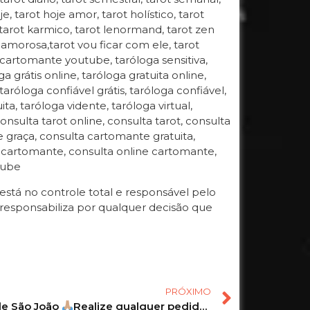
oje, tarot hoje amor, tarot holístico, tarot
, tarot karmico, tarot lenormand, tarot zen
ida amorosa,tarot vou ficar com ele, tarot
 cartomante youtube, taróloga sensitiva,
 grátis online, taróloga gratuita online,
 taróloga confiável grátis, taróloga confiável,
ta, taróloga vidente, taróloga virtual,
onsulta tarot online, consulta tarot, consulta
de graça, consulta cartomante gratuita,
a cartomante, consulta online cartomante,
tube
tá no controle total e responsável pelo
responsabiliza por qualquer decisão que
PRÓXIMO
de São João
Realize qualquer pedido! #amor #atracao #simpatias #shorts #viral