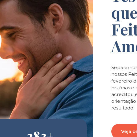
que
Fei
Am
Separamos
nossos Feit
fevereiro 
histórias 
acreditou 
orientaçã
resultado.
283
+
Veja o