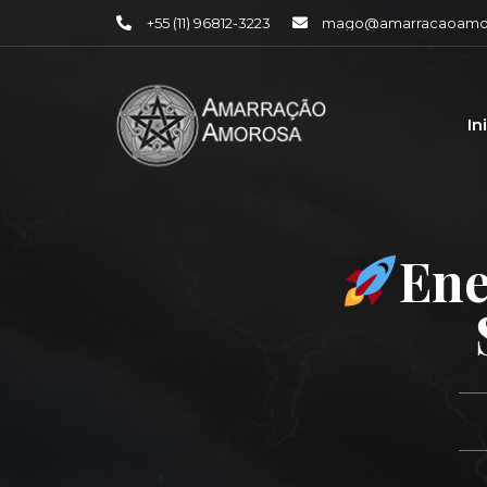
+55 (11) 96812-3223
mago@amarracaoamor
In
Ene