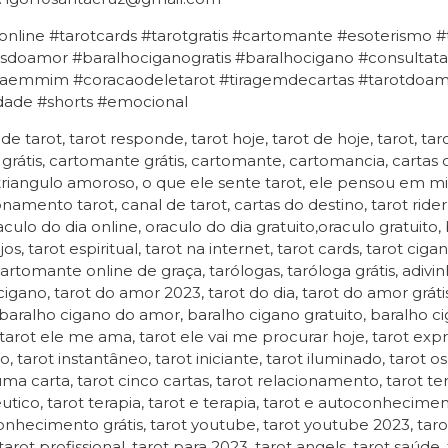
online #tarotcards #tarotgratis #cartomante #esoterismo 
sdoamor #baralhociganogratis #baralhocigano #consultatar
aemmim #coracaodeletarot #tiragemdecartas #tarotdoamor
idade #shorts #emocional
 de tarot, tarot responde, tarot hoje, tarot de hoje, tarot, tar
 grátis, cartomante grátis, cartomante, cartomancia, cartas
 triangulo amoroso, o que ele sente tarot, ele pensou em mim
onamento tarot, canal de tarot, cartas do destino, tarot rider
raculo do dia online, oraculo do dia gratuito,oraculo gratuito,
jos, tarot espiritual, tarot na internet, tarot cards, tarot ci
cartomante online de graça, tarólogas, taróloga grátis, adivin
igano, tarot do amor 2023, tarot do dia, tarot do amor gráti
, baralho cigano do amor, baralho cigano gratuito, baralho cig
tarot ele me ama, tarot ele vai me procurar hoje, tarot express
ivo, tarot instantâneo, tarot iniciante, tarot iluminado, tarot
uma carta, tarot cinco cartas, tarot relacionamento, tarot ter
utico, tarot terapia, tarot e terapia, tarot e autoconhecim
nhecimento grátis, tarot youtube, tarot youtube 2023, taro
tarot profissional, tarot para 2023, tarot angels, tarot saúde,