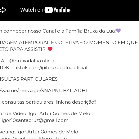
 conhecer nosso Canal e a Família Bruxa da Lua!
IRAGEM ATEMPORAL E COLETIVA – O MOMENTO EM QU
TO PARA ASSISTIR!!
A – @bruxadalua.oficial
TOK – tiktok.com/@bruxadalua.oficial
SULTAS PARTICULARES
://wa.me/message/SNARNUB4ILADH1
 consultas particulares, link na descrição!!
or de Vídeo: Igor Artur Gomes de Melo
: igor10santacruz@gmail.com
keting: Igor Artur Gomes de Melo
: igor10santacruz@gmail.com