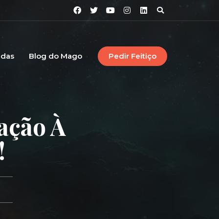
idas
Blog do Mago
Pedir Feitiço
ação À
!