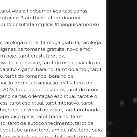
#tarot #baralhodoamor #cartasciganas
otgratis #tarotbrasil #tarotdoamor
 #consultatarotgratis #trianguloamoroso
o, taróloga online, taróloga gratuita, taróloga
 ciganas, cartomante gratuita, novo amor
 hoje, tarot crush, tarot ex,
 waite, rider waite, tarot do osho, oraculo do
 baralho cigano, baralho, tarot do amor, tarot
gano, tarot do romance, baralho de
hação online, adivinhação grátis, tarot do
s 2023, tarot do amor adorei, tarot do amor
ano cartas, orientação espiritual, tarot e o
, tarot espiritual, tarot interativo, tarot
 osho, tarot universal de waite, tarot umbanda,
apêutico grátis, tarot trabalho, tarot
ento, tarot de autoconhecimento, tarot de
t youtube amor, tarot sim ou não, tarot para
 tarot diário, tarot semestral, tarot semanal,