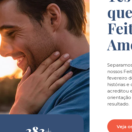
que
Fei
Am
Separamos
nossos Feit
fevereiro 
histórias 
acreditou 
orientaçã
resultado.
283
+
Veja o