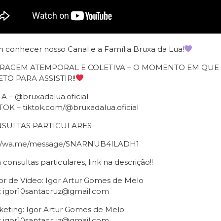
 conhecer nosso Canal e a Família Bruxa da Lua!
IRAGEM ATEMPORAL E COLETIVA – O MOMENTO EM QU
TO PARA ASSISTIR!!
A – @bruxadalua.oficial
TOK – tiktok.com/@bruxadalua.oficial
SULTAS PARTICULARES
://wa.me/message/SNARNUB4ILADH1
 consultas particulares, link na descrição!!
or de Vídeo: Igor Artur Gomes de Melo
: igor10santacruz@gmail.com
keting: Igor Artur Gomes de Melo
: igor10santacruz@gmail.com