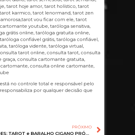
oje, tarot hoje amor, tarot holístico, tarot
, tarot karmico, tarot lenormand, tarot zen
ida amorosa,tarot vou ficar com ele, tarot
 cartomante youtube, taróloga sensitiva,
 grátis online, taróloga gratuita online,
 taróloga confiável grátis, taróloga confiável,
ta, taróloga vidente, taróloga virtual,
onsulta tarot online, consulta tarot, consulta
de graça, consulta cartomante gratuita,
a cartomante, consulta online cartomante,
tube
tá no controle total e responsável pelo
responsabiliza por qualquer decisão que
PRÓXIMO
REVELAÇÕES; TAROT e BARALHO CIGANO PRÓXIMOS 10 DIAS! #taromancia #tarot #taro #baralhociganogratis