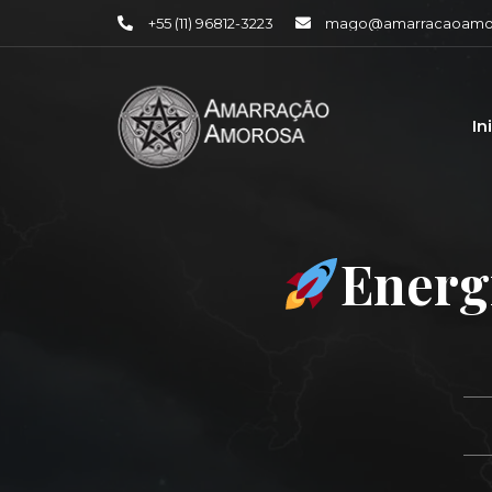
+55 (11) 96812-3223
mago@amarracaoamor
In
Energ