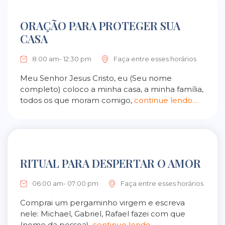
ORAÇÃO PARA PROTEGER SUA
CASA
8:00 am- 12:30 pm
Faça entre esses horários
Meu Senhor Jesus Cristo, eu (Seu nome
completo) coloco a minha casa, a minha família,
todos os que moram comigo,
continue lendo…
RITUAL PARA DESPERTAR O AMOR
06:00 am- 07:00 pm
Faça entre esses horários
Comprai um pergaminho virgem e escreva
nele: Michael, Gabriel, Rafael fazei com que
(nome da pessoa),
continue lendo…