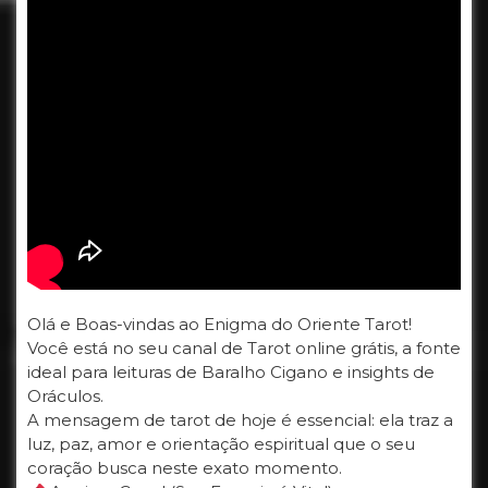
Olá e Boas-vindas ao Enigma do Oriente Tarot!
Você está no seu canal de Tarot online grátis, a fonte
ideal para leituras de Baralho Cigano e insights de
Oráculos.
A mensagem de tarot de hoje é essencial: ela traz a
luz, paz, amor e orientação espiritual que o seu
coração busca neste exato momento.