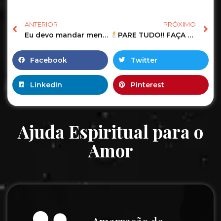
ANTERIOR
PRÓXIMO
Eu devo mandar mensagem pra ele(a)? | Tarot Responde #tarotdoamor #tarotdehoje #tarotresponde
PARE TUDO!! FAÇA ESSA SIMPATIA ANTES QUE TUDO PIORE!! #simpatias
Facebook
Twitter
LinkedIn
Pinterest
Ajuda Espiritual para o
Amor