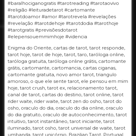
#baralhociganogratis #tarotreading #tarotaovivo
#religião #leituradetarot #cartomante
#tarotdoamor #amor #tarotrevela #revelações
#revelação #tarotdehoje #tarotdodia #tarothoje
#tarotgratis #previsõesdotarot
#elepensouemmimhoje #videncia
Enigma do Oriente, cartas de tarot, tarot responde,
tarot hoje, tarot de hoje, tarot, taro, taróloga online,
taróloga gratuita, taróloga online grátis, cartomante
grátis, cartomante, cartomancia, cartas ciganas,
cartomante gratuita, novo amor tarot, triangulo
amoroso, o que ele sente tarot, ele pensou em mim
hoje, tarot crush, tarot ex, relacionamento tarot,
canal de tarot, cartas do destino, tarot online, tarot
rider waite, rider waite, tarot zen do osho, tarot do
osho, oraculo do dia, oraculo do dia online, oraculo
do dia gratuito, oraculo de autoconhecimento, tarot
intuitivo, tarot instantâneo, tarot iniciante, tarot
iluminado, tarot osho, tarot universal de waite, tarot
umbanda, tarot unicórnio, Brazilian Tarot, Portugal