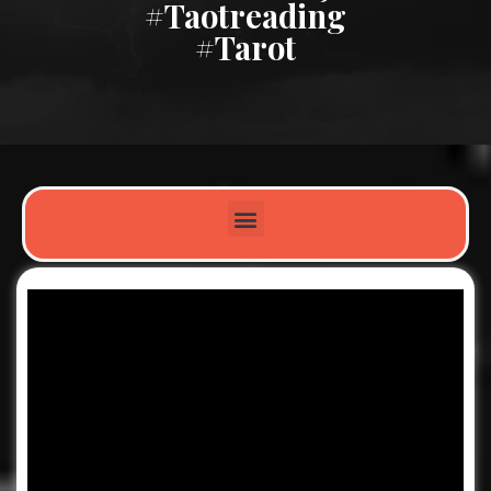
#taotreading
#tarot