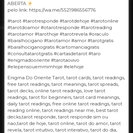
ABERTA
pelo link: https://wa.me/5521986556776
#tarot #tarotresponde #tarotdehoje #tarotonline
#tarotdoamor #otarotresponde #tarotreading
#tarotamor #tarothoje #tarotrevela #oraculo
#baralhocigano #tarotamor #amor #tarotgratis
#baralhociganogratis #cartomanciagratis
#consultatarotgratis #cartasdetarot #taro
#enigmadooriente #tarotaovivo
#elepensouemmimhoje #elehoje
Enigma Do Oriente Tarot, tarot cards, tarot readings,
free tarot readings, tarot meanings, tarot spreads,
tarot decks, online tarot readings, love tarot
readings, tarot for beginners, tarot card meanings,
daily tarot readings, free online tarot readings, tarot
reading online, tarot readings near me, best tarot
decks,tarot responde, tarot responde sim ou
nao,tarot de hoje, tarot online, tarot do amor, tarot
revela, tarot intuitivo, tarot interativo, tarot do dia,