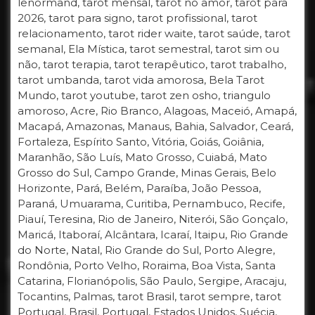
lenormand, tarot mensal, tarot no amor, tarot para
2026, tarot para signo, tarot profissional, tarot
relacionamento, tarot rider waite, tarot saúde, tarot
semanal, Ela Mística, tarot semestral, tarot sim ou
não, tarot terapia, tarot terapêutico, tarot trabalho,
tarot umbanda, tarot vida amorosa, Bela Tarot
Mundo, tarot youtube, tarot zen osho, triangulo
amoroso, Acre, Rio Branco, Alagoas, Maceió, Amapá,
Macapá, Amazonas, Manaus, Bahia, Salvador, Ceará,
Fortaleza, Espírito Santo, Vitória, Goiás, Goiânia,
Maranhão, São Luís, Mato Grosso, Cuiabá, Mato
Grosso do Sul, Campo Grande, Minas Gerais, Belo
Horizonte, Pará, Belém, Paraíba, João Pessoa,
Paraná, Umuarama, Curitiba, Pernambuco, Recife,
Piauí, Teresina, Rio de Janeiro, Niterói, São Gonçalo,
Maricá, Itaboraí, Alcântara, Icaraí, Itaipu, Rio Grande
do Norte, Natal, Rio Grande do Sul, Porto Alegre,
Rondônia, Porto Velho, Roraima, Boa Vista, Santa
Catarina, Florianópolis, São Paulo, Sergipe, Aracaju,
Tocantins, Palmas, tarot Brasil, tarot sempre, tarot
Portugal, Brasil, Portugal, Estados Unidos, Suécia,