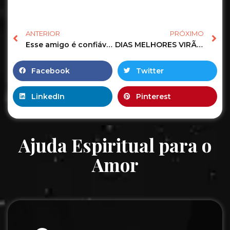
ANTERIOR
PRÓXIMO
Esse amigo é confiável? Tarot responde
#TarotdeH
DIAS MELHORES VIRÃO COM UM NOVO AMOR
Facebook
Twitter
LinkedIn
Pinterest
Ajuda Espiritual para o
Amor