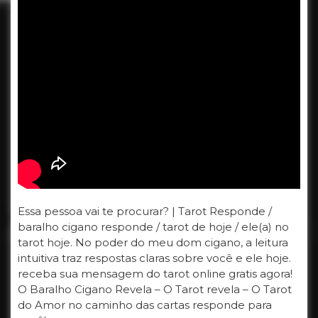
Essa pessoa vai te procurar? | Tarot Responde /
baralho cigano responde / tarot de hoje / ele(a) no
tarot hoje. No poder do meu dom cigano, a leitura
intuitiva traz respostas claras sobre você e ele hoje.
receba sua mensagem do tarot online gratis agora!
O Baralho Cigano Revela – O Tarot revela – O Tarot
do Amor no caminho das cartas responde para