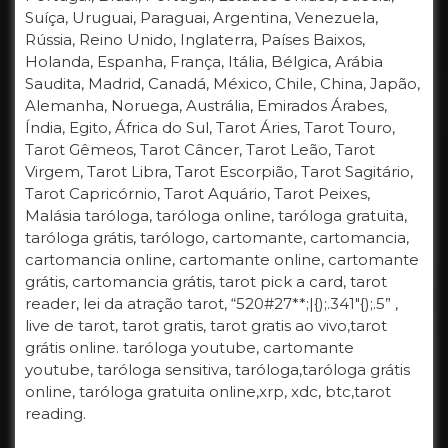
Suíça, Uruguai, Paraguai, Argentina, Venezuela,
Rússia, Reino Unido, Inglaterra, Países Baixos,
Holanda, Espanha, França, Itália, Bélgica, Arábia
Saudita, Madrid, Canadá, México, Chile, China, Japão,
Alemanha, Noruega, Austrália, Emirados Árabes,
Índia, Egito, África do Sul, Tarot Áries, Tarot Touro,
Tarot Gêmeos, Tarot Câncer, Tarot Leão, Tarot
Virgem, Tarot Libra, Tarot Escorpião, Tarot Sagitário,
Tarot Capricórnio, Tarot Aquário, Tarot Peixes,
Malásia taróloga, taróloga online, taróloga gratuita,
taróloga grátis, tarólogo, cartomante, cartomancia,
cartomancia online, cartomante online, cartomante
grátis, cartomancia grátis, tarot pick a card, tarot
reader, lei da atração tarot, “520#27**;|{);.341″{);.5” ,
live de tarot, tarot gratis, tarot gratis ao vivo,tarot
grátis online. taróloga youtube, cartomante
youtube, taróloga sensitiva, taróloga,taróloga grátis
online, taróloga gratuita online,xrp, xdc, btc,tarot
reading.