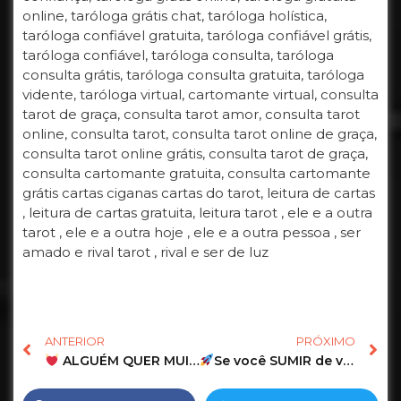
online, taróloga grátis chat, taróloga holística,
taróloga confiável gratuita, taróloga confiável grátis,
taróloga confiável, taróloga consulta, taróloga
consulta grátis, taróloga consulta gratuita, taróloga
vidente, taróloga virtual, cartomante virtual, consulta
tarot de graça, consulta tarot amor, consulta tarot
online, consulta tarot, consulta tarot online de graça,
consulta tarot online grátis, consulta tarot de graça,
consulta cartomante gratuita, consulta cartomante
grátis cartas ciganas cartas do tarot, leitura de cartas
, leitura de cartas gratuita, leitura tarot , ele e a outra
tarot , ele e a outra hoje , ele e a outra pessoa , ser
amado e rival tarot , rival e ser de luz
ANTERIOR
PRÓXIMO
ALGUÉM QUER MUITO TE VER NESSE SÁBADO!
Se você SUMIR de vez, ele(a) vai SENTIR a sua FALTA?
#t