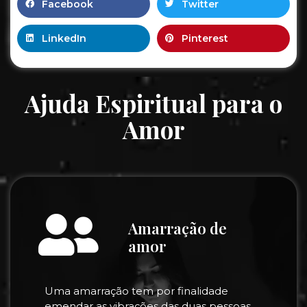
Facebook
Twitter
LinkedIn
Pinterest
Ajuda Espiritual para o
Amor
Amarração de
amor
Uma amarração tem por finalidade
emendar as vibrações das duas pessoas,