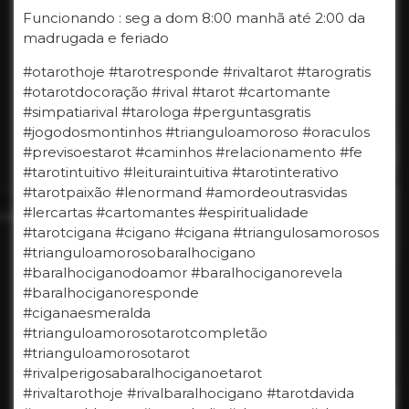
Funcionando : seg a dom 8:00 manhã até 2:00 da
madrugada e feriado
#otarothoje #tarotresponde #rivaltarot #tarogratis
#otarotdocoração #rival #tarot #cartomante
#simpatiarival #tarologa #perguntasgratis
#jogodosmontinhos #trianguloamoroso #oraculos
#previsoestarot #caminhos #relacionamento #fe
#tarotintuitivo #leituraintuitiva #tarotinterativo
#tarotpaixão #lenormand #amordeoutrasvidas
#lercartas #cartomantes #espiritualidade
#tarotcigana #cigano #cigana #triangulosamorosos
#trianguloamorosobaralhocigano
#baralhociganodoamor #baralhociganorevela
#baralhociganoresponde
#ciganaesmeralda
#trianguloamorosotarotcompletão
#trianguloamorosotarot
#rivalperigosabaralhociganoetarot
#rivaltarothoje #rivalbaralhocigano #tarotdavida