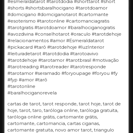
#esmeraldatarot #tarotdodia #shorttarot #short
#shorts #shortsbaralhocigano #tarotdoamor
#domcigano #domciganotarot #cartomante
#esoterismo #tarotonline #cartomanciagratis
#tarotgratis #tarotdoamor #baralhociganogratis
#avozdivina #conselhotarot #oraculo #tarotdehoje
#relacionamentos #amor #Esmeraldatarot
#pickacard #tarô #tarotdehoje #luzInterior
#leituradetarot #tarotdodia #tarotoavivo
#tarotdehoje #tarotamor #tarotbrasil #motivação
#tarotreading #tarotreader #tarotresponde
#tarotamor #seramado #foryoupage #foryou #fy
#fyp #amor #tarô
#tarotonline
#baralhociganorevela
cartas de tarot, tarot responde, tarot hoje, tarot de
hoje, tarot, taro, taróloga online, taróloga gratuita,
taróloga online grátis, cartomante grátis,
cartomante, cartomancia, cartas ciganas,
cartomante gratuita, novo amor tarot, triangulo