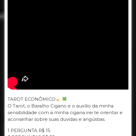
TAROT ECONÔMICO
O Tarot, o Baralho Cigano e o auxílio da minha
sensibilidade com a minha cigana irei te orientar e
aconselhar sobre suas duvidas e angústias.
1 PERGUNTA R$ 15