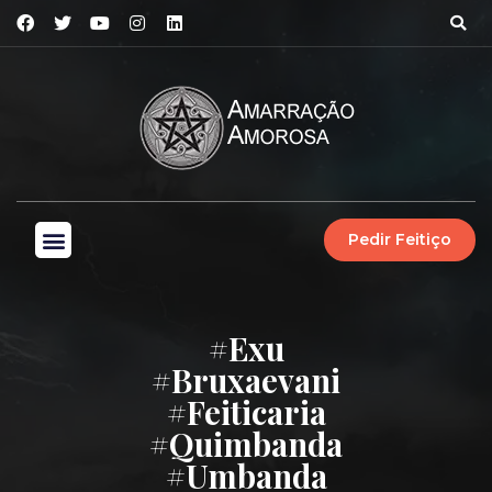
Pedir Feitiço
#exu
#bruxaevani
#feiticaria
#quimbanda
#umbanda