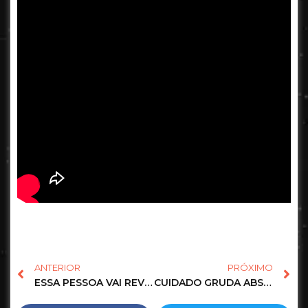
ANTERIOR
PRÓXIMO
ESSA PESSOA VAI REVELAR ALGO SURPREENDENTE PARA VOCÊ! + LETRA INICIAL
CUIDADO GRUDA ABSURDO!!#shortsfeed #dicas #simpatia #alhoporo