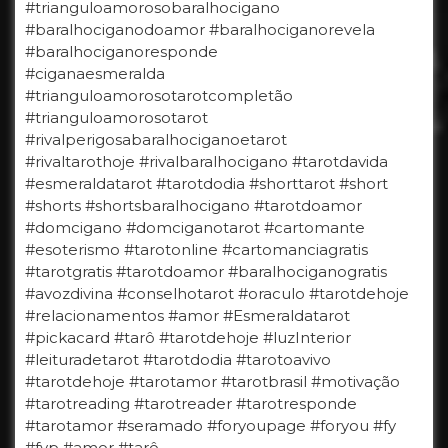
#trianguloamorosobaralhocigano
#baralhociganodoamor #baralhociganorevela
#baralhociganoresponde
#ciganaesmeralda
#trianguloamorosotarotcompletão
#trianguloamorosotarot
#rivalperigosabaralhociganoetarot
#rivaltarothoje #rivalbaralhocigano #tarotdavida
#esmeraldatarot #tarotdodia #shorttarot #short
#shorts #shortsbaralhocigano #tarotdoamor
#domcigano #domciganotarot #cartomante
#esoterismo #tarotonline #cartomanciagratis
#tarotgratis #tarotdoamor #baralhociganogratis
#avozdivina #conselhotarot #oraculo #tarotdehoje
#relacionamentos #amor #Esmeraldatarot
#pickacard #tarô #tarotdehoje #luzInterior
#leituradetarot #tarotdodia #tarotoavivo
#tarotdehoje #tarotamor #tarotbrasil #motivação
#tarotreading #tarotreader #tarotresponde
#tarotamor #seramado #foryoupage #foryou #fy
#fyp #amor #tarô