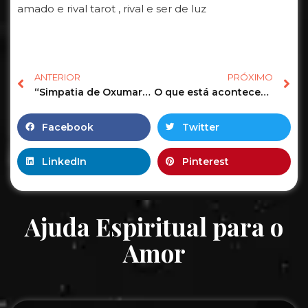
amado e rival tarot , rival e ser de luz
ANTERIOR
PRÓXIMO
“Simpatia de Oxumaré para Prosperidade#views #shorts #shortsvideo #dinheiro#video #prosperidade
O que está acontecendo com o seu amor está afastado
Facebook
Twitter
LinkedIn
Pinterest
Ajuda Espiritual para o
Amor