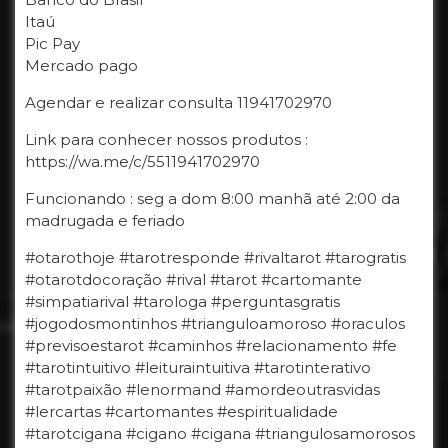
Itaú
Pic Pay
Mercado pago
Agendar e realizar consulta 11941702970
Link para conhecer nossos produtos :
https://wa.me/c/5511941702970
Funcionando : seg a dom 8:00 manhã até 2:00 da
madrugada e feriado
#otarothoje #tarotresponde #rivaltarot #tarogratis
#otarotdocoração #rival #tarot #cartomante
#simpatiarival #tarologa #perguntasgratis
#jogodosmontinhos #trianguloamoroso #oraculos
#previsoestarot #caminhos #relacionamento #fe
#tarotintuitivo #leituraintuitiva #tarotinterativo
#tarotpaixão #lenormand #amordeoutrasvidas
#lercartas #cartomantes #espiritualidade
#tarotcigana #cigano #cigana #triangulosamorosos