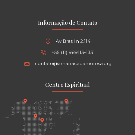
Informação de Contato
Av Brasil n 2.114
+55 (11) 989113-1331
contato@amarracaoamorosa.org
Centro Espiritual