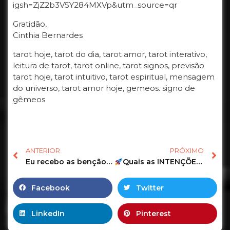
igsh=ZjZ2b3V5Y284MXVp&utm_source=qr
Gratidão,
Cinthia Bernardes
tarot hoje, tarot do dia, tarot amor, tarot interativo,
leitura de tarot, tarot online, tarot signos, previsão
tarot hoje, tarot intuitivo, tarot espiritual, mensagem
do universo, tarot amor hoje, gemeos. signo de
gêmeos
ANTERIOR
PRÓXIMO
Eu recebo as bençãos deste novo dia!
Quais as INTENÇÕES dele(a) em relação à você?
#tarot #pre
Facebook
Twitter
LinkedIn
Pinterest