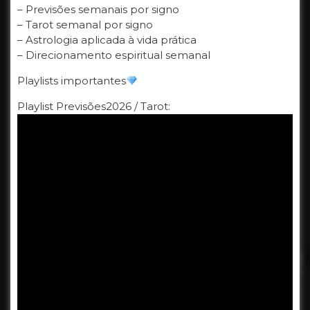
– Previsões semanais por signo
– Tarot semanal por signo
– Astrologia aplicada à vida prática
– Direcionamento espiritual semanal
Playlists importantes
Playlist Previsões2026 / Tarot: