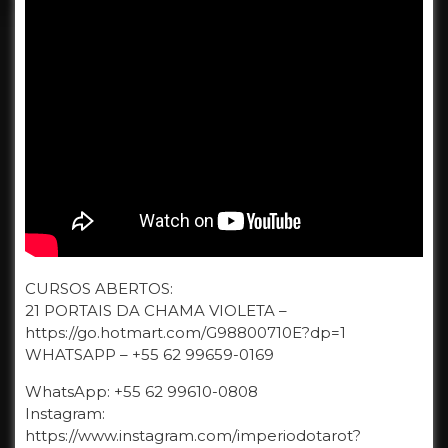
CURSOS ABERTOS:
21 PORTAIS DA CHAMA VIOLETA –
https://go.hotmart.com/G98800710E?dp=1
WHATSAPP – +55 62 99659-0169
WhatsApp: +55 62 99610-0808
Instagram:
https://www.instagram.com/imperiodotarot?