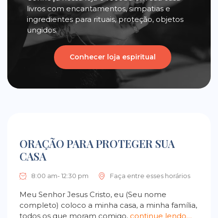
livros com encantamentos, simpatias e
ingredientes para rituais, proteção, objetos
ungidos.
Conhecer loja espiritual
ORAÇÃO PARA PROTEGER SUA
CASA
8:00 am- 12:30 pm
Faça entre esses horários
Meu Senhor Jesus Cristo, eu (Seu nome
completo) coloco a minha casa, a minha família,
todos os que moram comigo,
continue lendo…