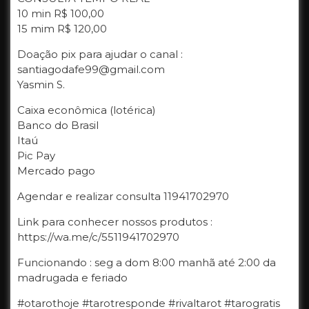
10 min R$ 100,00
15 mim R$ 120,00
Doação pix para ajudar o canal :
santiagodafe99@gmail.com
Yasmin S.
Caixa econômica (lotérica)
Banco do Brasil
Itaú
Pic Pay
Mercado pago
Agendar e realizar consulta 11941702970
Link para conhecer nossos produtos :
https://wa.me/c/5511941702970
Funcionando : seg a dom 8:00 manhã até 2:00 da
madrugada e feriado
#otarothoje #tarotresponde #rivaltarot #tarogratis