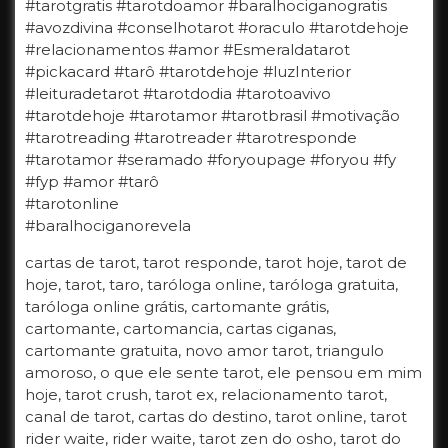
#tarotgratis #tarotdoamor #baralhociganogratis
#avozdivina #conselhotarot #oraculo #tarotdehoje
#relacionamentos #amor #Esmeraldatarot
#pickacard #tarô #tarotdehoje #luzInterior
#leituradetarot #tarotdodia #tarotoavivo
#tarotdehoje #tarotamor #tarotbrasil #motivação
#tarotreading #tarotreader #tarotresponde
#tarotamor #seramado #foryoupage #foryou #fy
#fyp #amor #tarô
#tarotonline
#baralhociganorevela
cartas de tarot, tarot responde, tarot hoje, tarot de
hoje, tarot, taro, taróloga online, taróloga gratuita,
taróloga online grátis, cartomante grátis,
cartomante, cartomancia, cartas ciganas,
cartomante gratuita, novo amor tarot, triangulo
amoroso, o que ele sente tarot, ele pensou em mim
hoje, tarot crush, tarot ex, relacionamento tarot,
canal de tarot, cartas do destino, tarot online, tarot
rider waite, rider waite, tarot zen do osho, tarot do