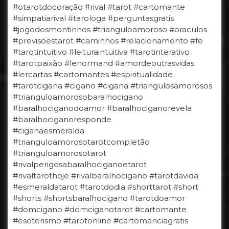
#otarotdocoração #rival #tarot #cartomante
#simpatiarival #tarologa #perguntasgratis
#jogodosmontinhos #trianguloamoroso #oraculos
#previsoestarot #caminhos #relacionamento #fe
#tarotintuitivo #leituraintuitiva #tarotinterativo
#tarotpaixão #lenormand #amordeoutrasvidas
#lercartas #cartomantes #espiritualidade
#tarotcigana #cigano #cigana #triangulosamorosos
#trianguloamorosobaralhocigano
#baralhociganodoamor #baralhociganorevela
#baralhociganoresponde
#ciganaesmeralda
#trianguloamorosotarotcompletão
#trianguloamorosotarot
#rivalperigosabaralhociganoetarot
#rivaltarothoje #rivalbaralhocigano #tarotdavida
#esmeraldatarot #tarotdodia #shorttarot #short
#shorts #shortsbaralhocigano #tarotdoamor
#domcigano #domciganotarot #cartomante
#esoterismo #tarotonline #cartomanciagratis