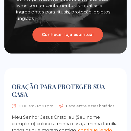
livros com encantamentos, simpatias e
ingredientes para rituais, proteção, objetos
ungidos.
Conhecer loja espiritual
ORAÇÃO PARA PROTEGER SUA
CASA
8:00 am- 12:30 pm
Faça entre esses horários
Meu Senhor Jesus Cristo, eu (Seu nome
completo) coloco a minha casa, a minha família,
todos os que moram comigo,
continue lendo…