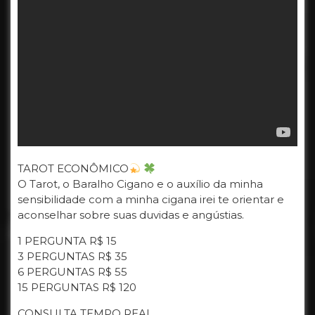
TAROT ECONÔMICO
O Tarot, o Baralho Cigano e o auxílio da minha
sensibilidade com a minha cigana irei te orientar e
aconselhar sobre suas duvidas e angústias.
1 PERGUNTA R$ 15
3 PERGUNTAS R$ 35
6 PERGUNTAS R$ 55
15 PERGUNTAS R$ 120
CONSULTA TEMPO REAL