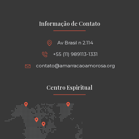
Informação de Contato
Av Brasil n 2.114
+55 (11) 989113-1331
contato@amarracaoamorosa.org
Centro Espiritual