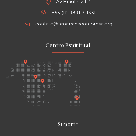
Av Brasil n 2.114
+55 (11) 989113-1331
contato@amarracaoamorosa.org
Centro Espiritual
Suporte