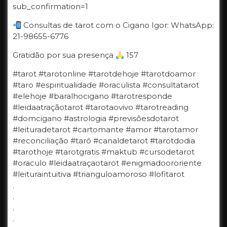
sub_confirmation=1
Consultas de tarot com o Cigano Igor: WhatsApp:
21-98655-6776
Gratidão por sua presença
157
#tarot #tarotonline #tarotdehoje #tarotdoamor
#taro #espiritualidade #oraculista #consultatarot
#elehoje #baralhocigano #tarotresponde
#leidaatraçãotarot #tarotaovivo #tarotreading
#domcigano #astrologia #previsõesdotarot
#leituradetarot #cartomante #amor #tarotamor
#reconciliação #tarô #canaldetarot #tarotdodia
#tarothoje #tarotgratis #maktub #cursodetarot
#oraculo #leidaatraçaotarot #enigmadoororiente
#leituraintuitiva #trianguloamoroso #lofitarot
.
.
.
.