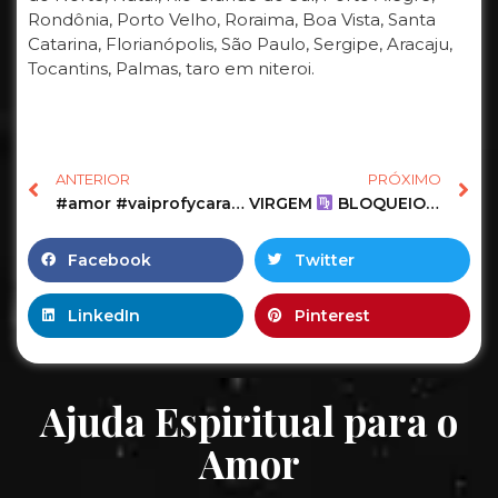
Rondônia, Porto Velho, Roraima, Boa Vista, Santa
Catarina, Florianópolis, São Paulo, Sergipe, Aracaju,
Tocantins, Palmas, taro em niteroi.
ANTERIOR
PRÓXIMO
#amor #vaiprofycaramba #macumba #magia #viral #foryou #tarot #trabalho #simpatias #simpatia
VIRGEM
BLOQUEIO CÁRMICO
Facebook
Twitter
LinkedIn
Pinterest
Ajuda Espiritual para o
Amor