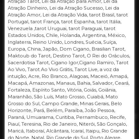
Atração Tarot, Lei da Atração para Amor, Lei da
Atração Dinheiro, Lei da Atração Sucesso, Lei da
Atração Amor, Lei da Atração Vida, tarot Brasil, tarot
Portugal, tarot França, tarot Espanha, tarot Itália,
Venezuela ,tarot Uruguai, tarot Paraguai, tarot
Estados Unidos, Chile, Holanda, Argentina, México,
Inglaterra, Reino Unido, Londres, Suécia, Suíça,
Europa, China, Japão, Dom Cigano, Brasilian Tarot,
Maktoub do Tarot, Destino Tarot, O Rei do Oráculos,
Sacerdotisa Tarot, Cigano Igor,Cigano Ramiro, Tarot
Ao Vivo, Tarot Ao Vivo Grátis, Tarot Live, a voz da
intuição, Acre, Rio Branco, Alagoas, Maceió, Amapá,
Macapá, Amazonas, Manaus, Bahia, Salvador, Ceará,
Fortaleza, Espírito Santo, Vitória, Goiás, Goiânia,
Maranhão, São Luís, Mato Grosso, Cuiabá, Mato
Grosso do Sul, Campo Grande, Minas Gerais, Belo
Horizonte, Pará, Belém, Paraíba, João Pessoa,
Paraná, Umuarama, Curitiba, Pernambuco, Recife,
Piauí, Teresina, Rio de Janeiro, Niterói, São Gonçalo,
Maricá, Itaboraí, Alcântara, Icaraí, Itaipu, Rio Grande
do Norte, Natal, Rio Grande do Sul, Porto Alegre,