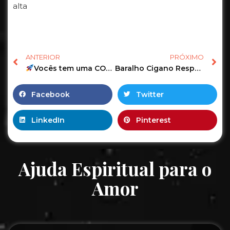
alta
ANTERIOR
PRÓXIMO
Vocês tem uma CONEXÃO ESPIRITUAL?
Baralho Cigano Responde o Tarot Revela as Previsões de hoje! #tarot #tarotonline #taro #tarotreader
Facebook
Twitter
LinkedIn
Pinterest
Ajuda Espiritual para o
Amor