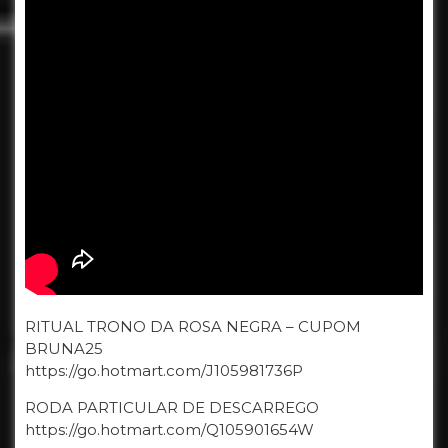
RITUAL TRONO DA ROSA NEGRA – CUPOM
BRUNA25
https://go.hotmart.com/J105981736P
RODA PARTICULAR DE DESCARREGO
https://go.hotmart.com/Q105901654W