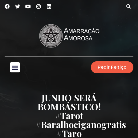
Pedir Feitiço
JUNHO SERÁ
BOMBÁSTICO!
#tarot
#baralhociganogratis
#taro