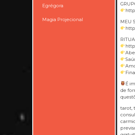
GRU
Egrégora
htt
Magia Projecional
MEU S
http
RITUA
htt
Abe
Saú
Amo
Fina
É im
de fo
questõ
tarot,
consul
carmic
previs
gratui