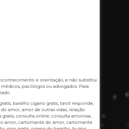
oconhecimento e orientação, e não substitui
dicos, psicólogos ou advogados. Para
zado.
gratis, baralho cigano gratis, tarot responde,
o do amor, amor de outras vidas, relação
gratis, consulta online, consulta amorosa,
ot do amor, cartomante do amor, cartomante
to, jogo gratis, cigano do baralho, buzios,