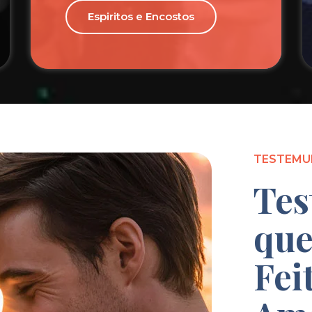
Espiritos e Encostos
TESTEMU
Tes
que
Fei