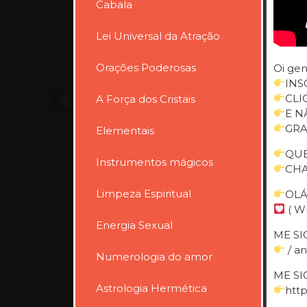
Cabala
Lei Universal da Atração
Orações Poderosas
Oi gen
INS
CLI
A Força dos Cristais
E N
GRA
Elementais
QUE
Instrumentos mágicos
CHA
Limpeza Espiritual
OLÁ
( W
Energia Sexual
ME SI
/ an
Numerologia do amor
ME SI
Astrologia Hermética
htt