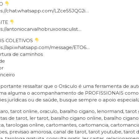
PO
ps://chat.whatsapp.com/LZce55JQG2i…
ITE
s://antoniocarvalhobruxooraculist…
IS COLETIVOS
ps://api.whatsapp.com/message/ETO6…
rtura de caminhos
de
r
nceiro
portante ressaltar que o Oráculo é uma ferramenta de aut
rma alguma o acompanhamento de PROFISSIONAIS como mé
es jurídicas ou de saúde, busque sempre o apoio especiali
 taro, tarot online, oraculo, baralho cigano, lenormand, tarot 
tas de tarot, ler tarot, baralho cigano online, baralho cigan
a, tarologas online, cartomantes, cartomancia, cartomancia 
oes, previsao amorosa, canal de tarot, tarot youtube, tar
ta, tarologa gratuita, consulta gratis, ler cartas, relacionamen