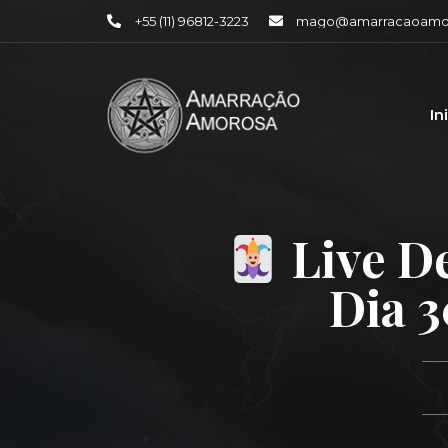
+55 (11) 96812-3223
mago@amarracaoamor
In
Live D
Dia 3