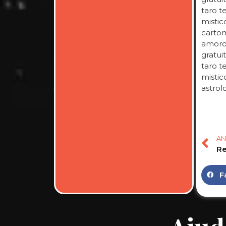
taro t
mistic
cartom
amoros
gratuit
taro t
mistico
astrol
AN
F