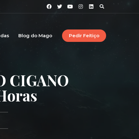
idas
Blog do Mago
Pedir Feitiço
O CIGANO
 Horas