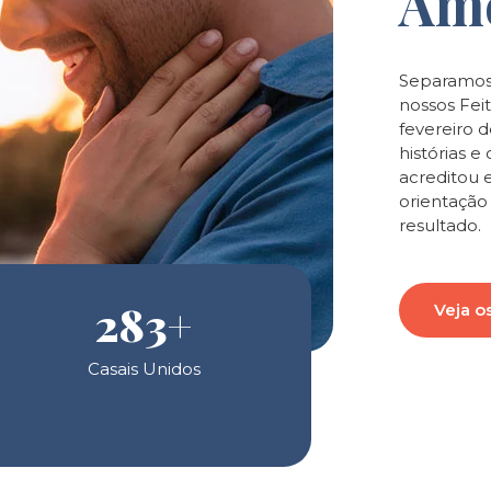
Am
Separamos
nossos Feit
fevereiro 
histórias 
acreditou 
orientaçã
resultado.
283
+
Veja o
Casais Unidos