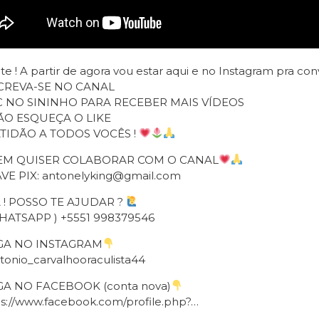
te ! A partir de agora vou estar aqui e no Instagram pra co
CREVA-SE NO CANAL
C NO SININHO PARA RECEBER MAIS VÍDEOS
ÃO ESQUEÇA O LIKE
TIDÃO A TODOS VOCÊS !
M QUISER COLABORAR COM O CANAL
VE PIX: antonelyking@gmail.com
 ! POSSO TE AJUDAR ?
HATSAPP ) +5551 998379546
GA NO INSTAGRAM
tonio_carvalhooraculista44
GA NO FACEBOOK (conta nova)
ps://www.facebook.com/profile.php?…