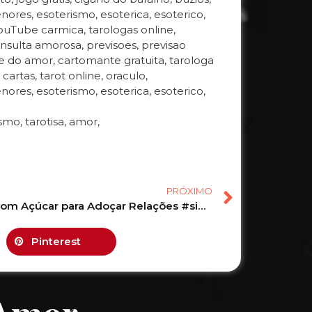
enores, esoterismo, esoterica, esoterico,
 YouTube carmica, tarologas online,
nsulta amorosa, previsoes, previsao
e do amor, cartomante gratuita, tarologa
 cartas, tarot online, oraculo,
enores, esoterismo, esoterica, esoterico,
mo, tarotisa, amor,
PRÓXIMO
Simpatia com Açúcar para Adoçar Relações #simpatias #ritual #curiosidades #magia #feitico #universo
Pinterest