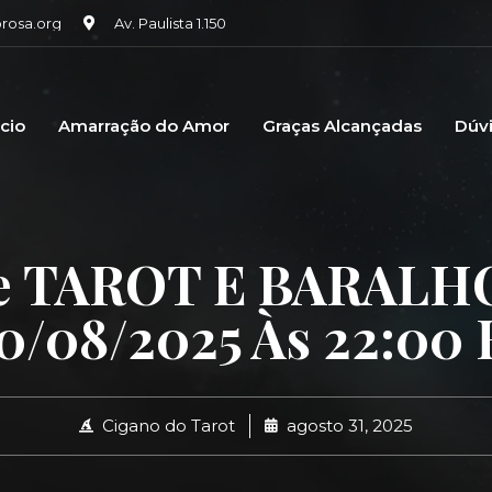
osa.org
Av. Paulista 1.150
icio
Amarração do Amor
Graças Alcançadas
Dúv
e TAROT E BARALH
0/08/2025 Às 22:00
Cigano do Tarot
agosto 31, 2025