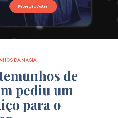
Projeção Astral
NHOS DA MAGIA
temunhos de
m pediu um
tiço para o