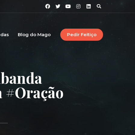
idas
Blog do Mago
Pedir Feitiço
mbanda
a #oração