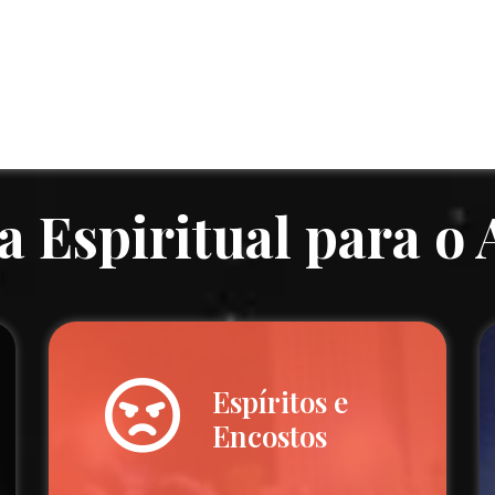
a Espiritual para o
Espíritos e
Encostos