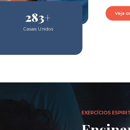
283
+
Veja o
Casais Unidos
EXERCÍCIOS ESPIRI
Ensina