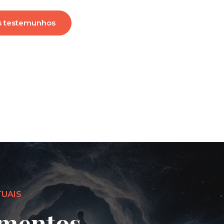
s testemunhos
TUAIS
mentos