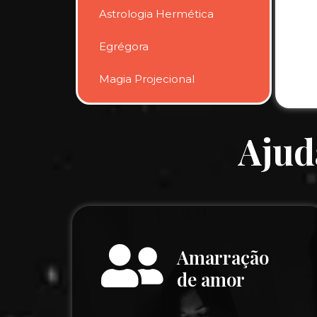
Astrologia Hermética
Egrégora
Magia Projecional
Ajud
Amarração
de amor