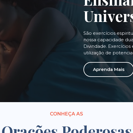
Univer
São exercícios espirit
nossa capacidade dual
Divindade. Exercícios 
utilização de potenci
Aprenda Mais
CONHEÇA AS
Orações Poderosas