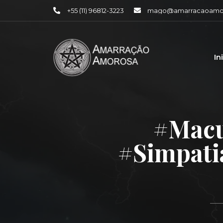
+55 (11) 96812-3223
mago@amarracaoamor
In
#macu
#simpati