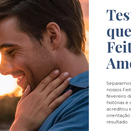
Tes
que
Fei
Am
Separamos
nossos Feit
fevereiro 
histórias 
acreditou 
orientaçã
resultado.