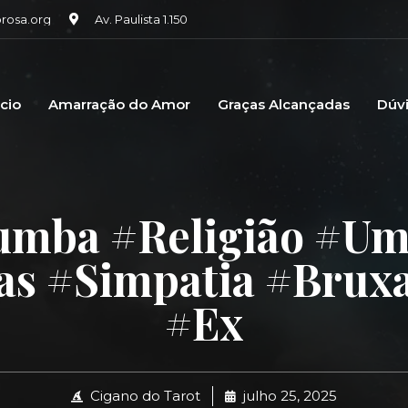
osa.org
Av. Paulista 1.150
icio
Amarração do Amor
Graças Alcançadas
Dúv
mba #religião #u
as #simpatia #brux
#ex
Cigano do Tarot
julho 25, 2025