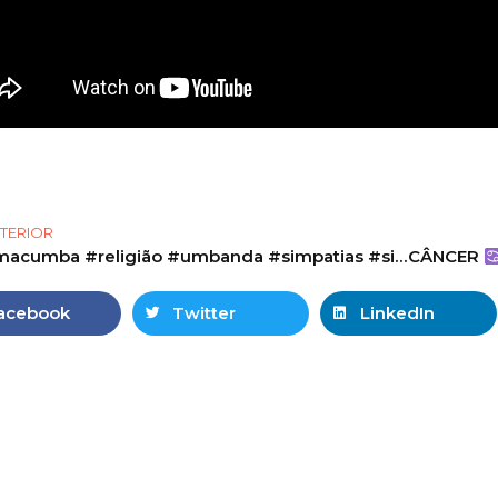
TERIOR
#macumba #religião #umbanda #simpatias #simpatia #bruxa #oração #ex
CÂNCER
acebook
Twitter
LinkedIn