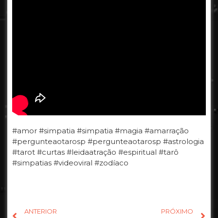
#amor #simpatia #simpatia #magia #amarração
#pergunteaotarosp #pergunteaotarosp #astrologia
#tarot #curtas #leidaatração #espiritual #tarô
#simpatias #videoviral #zodíaco
ANTERIOR
PRÓXIMO