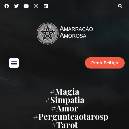
Pedir Feitiço
#magia
#simpatia
#amor
#pergunteaotarosp
#tarot