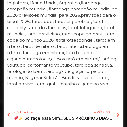
Inglaterra, Reino Unido, Argentina,flamengo
campeão mundial, flamengo campeão mundial de
2026,previsões mundial para 2026,previsões para o
brasil 2026, tarot bbb, tarot big brother, tarot
celebrity, tarot dos famosos, tarot fofoqueiro, tarot
mundial, tarot brasileirao, tarot copa do brasil, tarot
copa do mundo 2026, #otarotresponde , tarot em
niteroi, tarot de niteroi, tarot niteroi,tarologo em
niteroi, tarologa em niteroi, tarô,baralho
cigano,numerologia,cursos tarô em niteroi,”taróloga
youtube, cartomante youtube, taróloga sensitiva,
taróloga do bem, taróloga de graça, copa do
mundo, Neymar,Seleção Brasileira, live de tarot,
tarot ao vivo, tarot gratis, baralho cigano ao vivo.
ANTERIOR
PRÓXIMO
Só faça essa Simpatia se tiver Certeza, porque não tem Volta!
SEUS PRÓXIMOS DIAS
VOVÓ 