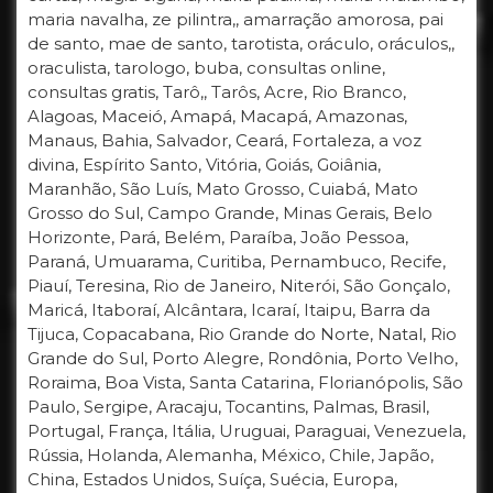
maria navalha, ze pilintra,, amarração amorosa, pai
de santo, mae de santo, tarotista, oráculo, oráculos,,
oraculista, tarologo, buba, consultas online,
consultas gratis, Tarô,, Tarôs, Acre, Rio Branco,
Alagoas, Maceió, Amapá, Macapá, Amazonas,
Manaus, Bahia, Salvador, Ceará, Fortaleza, a voz
divina, Espírito Santo, Vitória, Goiás, Goiânia,
Maranhão, São Luís, Mato Grosso, Cuiabá, Mato
Grosso do Sul, Campo Grande, Minas Gerais, Belo
Horizonte, Pará, Belém, Paraíba, João Pessoa,
Paraná, Umuarama, Curitiba, Pernambuco, Recife,
Piauí, Teresina, Rio de Janeiro, Niterói, São Gonçalo,
Maricá, Itaboraí, Alcântara, Icaraí, Itaipu, Barra da
Tijuca, Copacabana, Rio Grande do Norte, Natal, Rio
Grande do Sul, Porto Alegre, Rondônia, Porto Velho,
Roraima, Boa Vista, Santa Catarina, Florianópolis, São
Paulo, Sergipe, Aracaju, Tocantins, Palmas, Brasil,
Portugal, França, Itália, Uruguai, Paraguai, Venezuela,
Rússia, Holanda, Alemanha, México, Chile, Japão,
China, Estados Unidos, Suíça, Suécia, Europa,