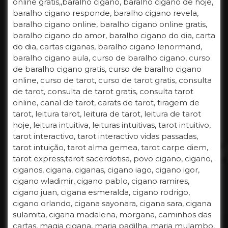
online gratis,,baralho cigano, baralho cigano de hoje,
baralho cigano responde, baralho cigano revela,
baralho cigano online, baralho cigano online gratis,
baralho cigano do amor, baralho cigano do dia, carta
do dia, cartas ciganas, baralho cigano lenormand,
baralho cigano aula, curso de baralho cigano, curso
de baralho cigano gratis, curso de baralho cigano
online, curso de tarot, curso de tarot gratis, consulta
de tarot, consulta de tarot gratis, consulta tarot
online, canal de tarot, carats de tarot, tiragem de
tarot, leitura tarot, leitura de tarot, leitura de tarot
hoje, leitura intuitiva, leituras intuitivas, tarot intuitivo,
tarot interactivo, tarot interactivo vidas passadas,
tarot intuição, tarot alma gemea, tarot carpe diem,
tarot express,tarot sacerdotisa, povo cigano, cigano,
ciganos, cigana, ciganas, cigano iago, cigano igor,
cigano wladimir, cigano pablo, cigano ramires,
cigano juan, cigana esmeralda, cigano rodrigo,
cigano orlando, cigana sayonara, cigana sara, cigana
sulamita, cigana madalena, morgana, caminhos das
cartas, magia cigana, maria padilha, maria mulambo,