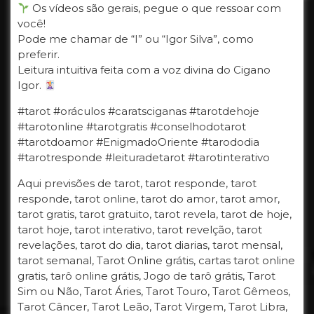
Os vídeos são gerais, pegue o que ressoar com
você!
Pode me chamar de “I” ou “Igor Silva”, como
preferir.
Leitura intuitiva feita com a voz divina do Cigano
Igor.
#tarot #oráculos #caratsciganas #tarotdehoje
#tarotonline #tarotgratis #conselhodotarot
#tarotdoamor #EnigmadoOriente #tarododia
#tarotresponde #leituradetarot #tarotinterativo
Aqui previsões de tarot, tarot responde, tarot
responde, tarot online, tarot do amor, tarot amor,
tarot gratis, tarot gratuito, tarot revela, tarot de hoje,
tarot hoje, tarot interativo, tarot revelção, tarot
revelações, tarot do dia, tarot diarias, tarot mensal,
tarot semanal, Tarot Online grátis, cartas tarot online
gratis, tarô online grátis, Jogo de tarô grátis, Tarot
Sim ou Não, Tarot Áries, Tarot Touro, Tarot Gêmeos,
Tarot Câncer, Tarot Leão, Tarot Virgem, Tarot Libra,