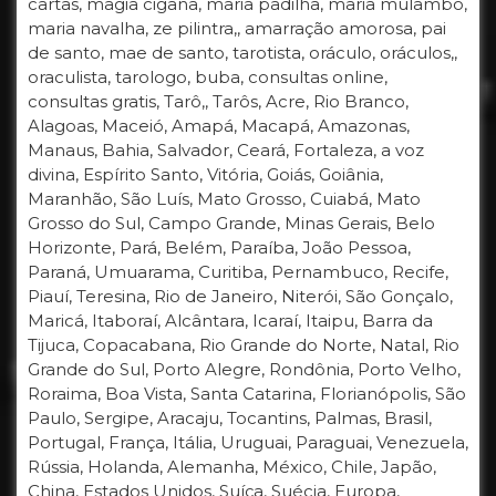
cartas, magia cigana, maria padilha, maria mulambo,
maria navalha, ze pilintra,, amarração amorosa, pai
de santo, mae de santo, tarotista, oráculo, oráculos,,
oraculista, tarologo, buba, consultas online,
consultas gratis, Tarô,, Tarôs, Acre, Rio Branco,
Alagoas, Maceió, Amapá, Macapá, Amazonas,
Manaus, Bahia, Salvador, Ceará, Fortaleza, a voz
divina, Espírito Santo, Vitória, Goiás, Goiânia,
Maranhão, São Luís, Mato Grosso, Cuiabá, Mato
Grosso do Sul, Campo Grande, Minas Gerais, Belo
Horizonte, Pará, Belém, Paraíba, João Pessoa,
Paraná, Umuarama, Curitiba, Pernambuco, Recife,
Piauí, Teresina, Rio de Janeiro, Niterói, São Gonçalo,
Maricá, Itaboraí, Alcântara, Icaraí, Itaipu, Barra da
Tijuca, Copacabana, Rio Grande do Norte, Natal, Rio
Grande do Sul, Porto Alegre, Rondônia, Porto Velho,
Roraima, Boa Vista, Santa Catarina, Florianópolis, São
Paulo, Sergipe, Aracaju, Tocantins, Palmas, Brasil,
Portugal, França, Itália, Uruguai, Paraguai, Venezuela,
Rússia, Holanda, Alemanha, México, Chile, Japão,
China, Estados Unidos, Suíça, Suécia, Europa,