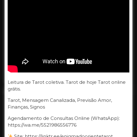
Leitura de Tarot coletiva. Tarot de hoje Tarot online
grátis.
Tarot, Mensagem Canalizada, Previsão Amor,
Finanças, Signos
Agendamento de Consultas Online (WhatsApp):
https://wa.me/5521986556776
Site: https://linktr.ee/enigmadoorientetarot