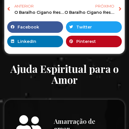
ANTERIOR
PRÓXIMO
O Baralho Cigano Responde o Tarot Revela as Previsões de hoje! #tarot #tarotonline #tarotdehoje 13
O Baralho Cigano Responde o Tarot Revela as Previsões de hoje! #tarot #tarotonline #tarotreading 4
Facebook
Twitter
LinkedIn
Pinterest
Ajuda Espiritual para o
Amor
Amarração de
amor