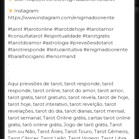
Instagram:
https://www.instagram.com/enigmadooriente
#tarot #tarotonline #tarotdehoje #tarotamor
#consultatarot #espiritualidade #tarotgratis
#tarotdoamor #astrologia #previsõesdotarot
#tarotresponde #leituraintuitiva #enigmadooriente
#baralhocigano #lenormand
.
.
.
Aqui previsões de tarot, tarot responde, tarot
responde, tarot online, tarot do amor, tarot amor,
tarot gratis, tarot gratuito, tarot revela, tarot de hoje,
tarot hoje, tarot interativo, tarot revelção, tarot
revelações, tarot do dia, tarot diarias, tarot mensal,
tarot semanal, Tarot Online grátis, cartas tarot online
gratis, tarô online grátis, Jogo de tarô grátis, Tarot
Sim ou Não, Tarot Áries, Tarot Touro, Tarot Gêmeos,
Tarot Câncer, Tarot Leão, Tarot Virgem, Tarot Libra,