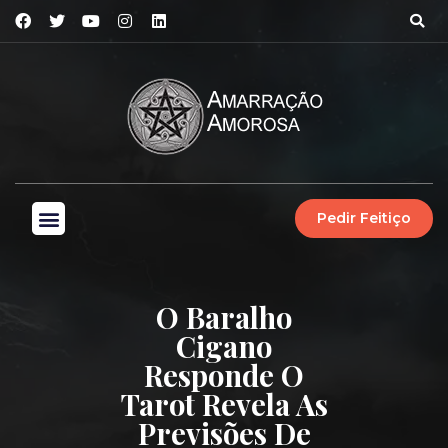
Pedir Feitiço
O Baralho
Cigano
Responde O
Tarot Revela As
Previsões De