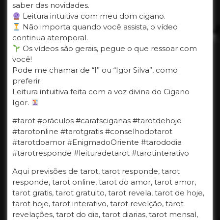
saber das novidades.
Leitura intuitiva com meu dom cigano.
Não importa quando você assista, o vídeo
continua atemporal.
Os vídeos são gerais, pegue o que ressoar com
você!
Pode me chamar de “I” ou “Igor Silva”, como
preferir.
Leitura intuitiva feita com a voz divina do Cigano
Igor.
#tarot #oráculos #caratsciganas #tarotdehoje
#tarotonline #tarotgratis #conselhodotarot
#tarotdoamor #EnigmadoOriente #tarododia
#tarotresponde #leituradetarot #tarotinterativo
Aqui previsões de tarot, tarot responde, tarot
responde, tarot online, tarot do amor, tarot amor,
tarot gratis, tarot gratuito, tarot revela, tarot de hoje,
tarot hoje, tarot interativo, tarot revelção, tarot
revelações, tarot do dia, tarot diarias, tarot mensal,