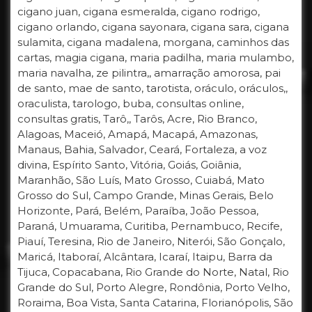
cigano juan, cigana esmeralda, cigano rodrigo,
cigano orlando, cigana sayonara, cigana sara, cigana
sulamita, cigana madalena, morgana, caminhos das
cartas, magia cigana, maria padilha, maria mulambo,
maria navalha, ze pilintra,, amarração amorosa, pai
de santo, mae de santo, tarotista, oráculo, oráculos,,
oraculista, tarologo, buba, consultas online,
consultas gratis, Tarô,, Tarôs, Acre, Rio Branco,
Alagoas, Maceió, Amapá, Macapá, Amazonas,
Manaus, Bahia, Salvador, Ceará, Fortaleza, a voz
divina, Espírito Santo, Vitória, Goiás, Goiânia,
Maranhão, São Luís, Mato Grosso, Cuiabá, Mato
Grosso do Sul, Campo Grande, Minas Gerais, Belo
Horizonte, Pará, Belém, Paraíba, João Pessoa,
Paraná, Umuarama, Curitiba, Pernambuco, Recife,
Piauí, Teresina, Rio de Janeiro, Niterói, São Gonçalo,
Maricá, Itaboraí, Alcântara, Icaraí, Itaipu, Barra da
Tijuca, Copacabana, Rio Grande do Norte, Natal, Rio
Grande do Sul, Porto Alegre, Rondônia, Porto Velho,
Roraima, Boa Vista, Santa Catarina, Florianópolis, São