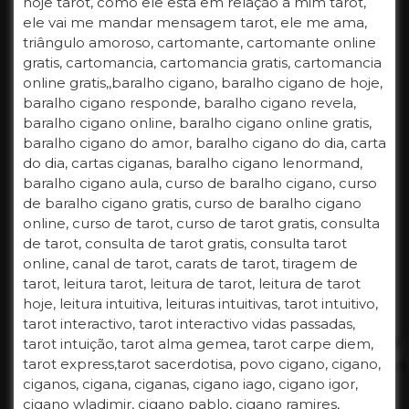
hoje tarot, como ele esta em relação a mim tarot,
ele vai me mandar mensagem tarot, ele me ama,
triângulo amoroso, cartomante, cartomante online
gratis, cartomancia, cartomancia gratis, cartomancia
online gratis,,baralho cigano, baralho cigano de hoje,
baralho cigano responde, baralho cigano revela,
baralho cigano online, baralho cigano online gratis,
baralho cigano do amor, baralho cigano do dia, carta
do dia, cartas ciganas, baralho cigano lenormand,
baralho cigano aula, curso de baralho cigano, curso
de baralho cigano gratis, curso de baralho cigano
online, curso de tarot, curso de tarot gratis, consulta
de tarot, consulta de tarot gratis, consulta tarot
online, canal de tarot, carats de tarot, tiragem de
tarot, leitura tarot, leitura de tarot, leitura de tarot
hoje, leitura intuitiva, leituras intuitivas, tarot intuitivo,
tarot interactivo, tarot interactivo vidas passadas,
tarot intuição, tarot alma gemea, tarot carpe diem,
tarot express,tarot sacerdotisa, povo cigano, cigano,
ciganos, cigana, ciganas, cigano iago, cigano igor,
cigano wladimir, cigano pablo, cigano ramires,