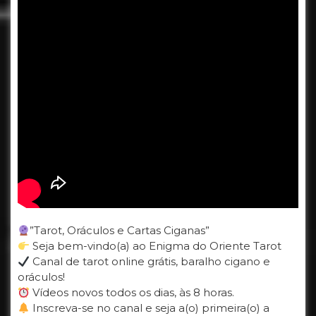
”Tarot, Oráculos e Cartas Ciganas”
Seja bem-vindo(a) ao Enigma do Oriente Tarot
Canal de tarot online grátis, baralho cigano e
oráculos!
Vídeos novos todos os dias, às 8 horas.
Inscreva-se no canal e seja a(o) primeira(o) a