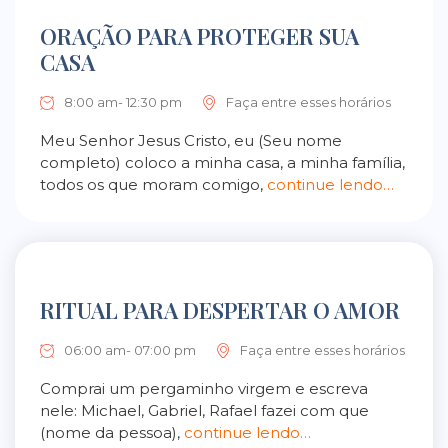
ORAÇÃO PARA PROTEGER SUA
CASA
8:00 am- 12:30 pm
Faça entre esses horários
Meu Senhor Jesus Cristo, eu (Seu nome
completo) coloco a minha casa, a minha família,
todos os que moram comigo,
continue lendo…
RITUAL PARA DESPERTAR O AMOR
06:00 am- 07:00 pm
Faça entre esses horários
Comprai um pergaminho virgem e escreva
nele: Michael, Gabriel, Rafael fazei com que
(nome da pessoa),
continue lendo…