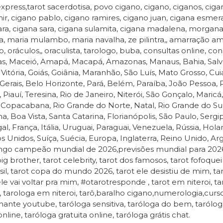
express,tarot sacerdotisa, povo cigano, cigano, ciganos, cigan
ir, cigano pablo, cigano ramires, cigano juan, cigana esmera
ra, cigana sara, cigana sulamita, cigana madalena, morgana
a, maria mulambo, maria navalha, ze pilintra,, amarração amo
, oráculos,, oraculista, tarologo, buba, consultas online, cons
s, Maceió, Amapá, Macapá, Amazonas, Manaus, Bahia, Salvador
 Vitória, Goiás, Goiânia, Maranhão, São Luís, Mato Grosso, 
Gerais, Belo Horizonte, Pará, Belém, Paraíba, João Pessoa
 Piauí, Teresina, Rio de Janeiro, Niterói, São Gonçalo, Maricá, 
, Copacabana, Rio Grande do Norte, Natal, Rio Grande do Sul
a, Boa Vista, Santa Catarina, Florianópolis, São Paulo, Sergip
al, França, Itália, Uruguai, Paraguai, Venezuela, Rússia, Hol
s Unidos, Suíça, Suécia, Europa, Inglaterra, Reino Unido,
go campeão mundial de 2026,previsões mundial para 2026,p
big brother, tarot celebrity, tarot dos famosos, tarot fofoquei
sil, tarot copa do mundo 2026, tarot ele desistiu de mim, ta
ele vai voltar pra mim, #otarotresponde , tarot em niteroi, ta
i, tarologa em niteroi, tarô,baralho cigano,numerologia,curs
ante youtube, taróloga sensitiva, taróloga do bem, taróloga
online, taróloga gratuita online, taróloga grátis chat.