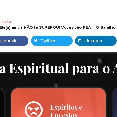
TERIOR
Ele(a) ainda NÃO te SUPEROU! Vocês vão REATAR esse RELACIONAMENTO?
acebook
Twitter
LinkedIn
a Espiritual para o
Espíritos e
Encostos