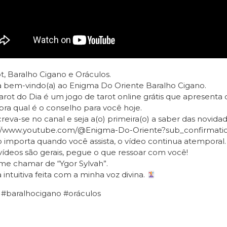
t, Baralho Cigano e Oráculos.
a bem-vindo(a) ao Enigma Do Oriente Baralho Cigano.
rot do Dia é um jogo de tarot online grátis que apresenta 
ra qual é o conselho para você hoje.
reva-se no canal e seja a(o) primeira(o) a saber das novidad
://www.youtube.com/@Enigma-Do-Oriente?sub_confirmati
importa quando você assista, o vídeo continua atemporal.
ídeos são gerais, pegue o que ressoar com você!
e chamar de “Ygor Sylvah”.
a intuitiva feita com a minha voz divina.
 #baralhocigano #oráculos