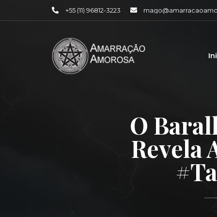
+55 (11) 96812-3223
mago@amarracaoamor
In
O Baral
Revela 
#ta