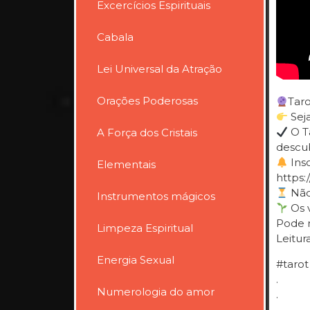
Excercícios Espirituais
Cabala
Lei Universal da Atração
Orações Poderosas
Taro
Sej
O Ta
A Força dos Cristais
descub
Insc
Elementais
https
Não 
Instrumentos mágicos
Os v
Pode m
Limpeza Espiritual
Leitur
Energia Sexual
#tarot
.
Numerologia do amor
.
.