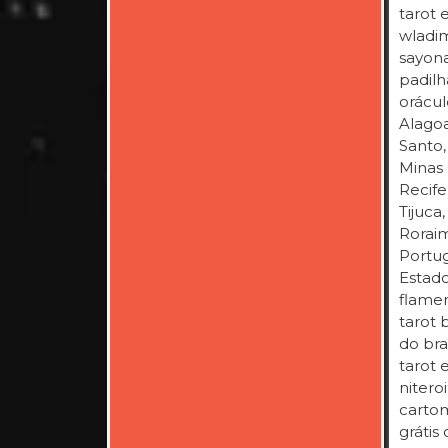
tarot 
wladim
sayona
padilh
oráculo
Alagoa
Santo,
Minas 
Recife,
Tijuca
Roraim
Portug
Estado
flamen
tarot 
do bra
tarot 
nitero
cartom
grátis 