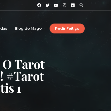
idas
Blog do Mago
Pedir Feitiço
 O Tarot
! #tarot
is 1