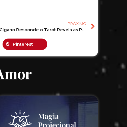
PRÓXIMO
O Baralho Cigano Responde o Tarot Revela as Previsões de hoje! #tarot #tarotonline #tarotgratis 3
Pinterest
 Amor
Magia
Projecional