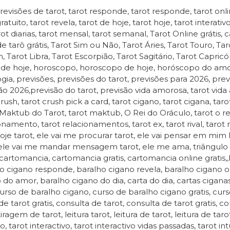
revisões de tarot, tarot responde, tarot responde, tarot onlin
ratuito, tarot revela, tarot de hoje, tarot hoje, tarot interati
rot diarias, tarot mensal, tarot semanal, Tarot Online grátis, ca
e tarô grátis, Tarot Sim ou Não, Tarot Áries, Tarot Touro, T
, Tarot Libra, Tarot Escorpião, Tarot Sagitário, Tarot Capric
 de hoje, horoscopo, horoscopo de hoje, horóscopo do amor
ogia, previsões, previsões do tarot, previsões para 2026, prev
ão 2026,previsão do tarot, previsão vida amorosa, tarot vida 
crush, tarot crush pick a card, tarot cigano, tarot cigana, ta
 Maktub do Tarot, tarot maktub, O Rei do Oráculo, tarot o rei
onamento, tarot relacionamentos, tarot ex, tarot rival, tarot 
je tarot, ele vai me procurar tarot, ele vai pensar em mim
 ele vai me mandar mensagem tarot, ele me ama, triângul
, cartomancia, cartomancia gratis, cartomancia online gratis,
o cigano responde, baralho cigano revela, baralho cigano onl
 do amor, baralho cigano do dia, carta do dia, cartas cigan
curso de baralho cigano, curso de baralho cigano gratis, curs
de tarot gratis, consulta de tarot, consulta de tarot gratis, co
tiragem de tarot, leitura tarot, leitura de tarot, leitura de tarot 
ivo, tarot interactivo, tarot interactivo vidas passadas, tarot