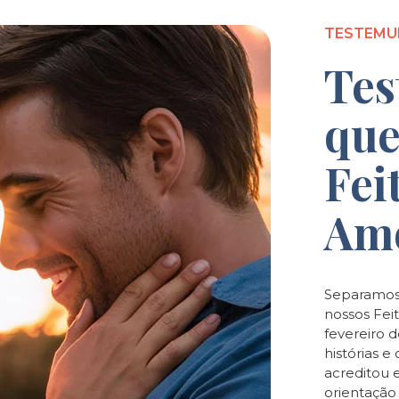
TESTEMU
Tes
que
Fei
Am
Separamos
nossos Feit
fevereiro 
histórias 
acreditou 
orientaçã