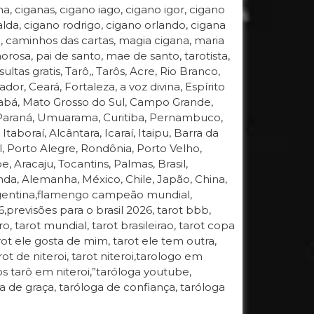
a, ciganas, cigano iago, cigano igor, cigano
lda, cigano rodrigo, cigano orlando, cigana
, caminhos das cartas, magia cigana, maria
rosa, pai de santo, mae de santo, tarotista,
ultas gratis, Tarô,, Tarôs, Acre, Rio Branco,
, Ceará, Fortaleza, a voz divina, Espírito
Cuiabá, Mato Grosso do Sul, Campo Grande,
, Paraná, Umuarama, Curitiba, Pernambuco,
Itaboraí, Alcântara, Icaraí, Itaipu, Barra da
, Porto Alegre, Rondônia, Porto Velho,
e, Aracaju, Tocantins, Palmas, Brasil,
anda, Alemanha, México, Chile, Japão, China,
 Argentina,flamengo campeão mundial,
revisões para o brasil 2026, tarot bbb,
ro, tarot mundial, tarot brasileirao, tarot copa
rot ele gosta de mim, tarot ele tem outra,
rot de niteroi, tarot niteroi,tarologo em
os tarô em niteroi,”taróloga youtube,
 de graça, taróloga de confiança, taróloga