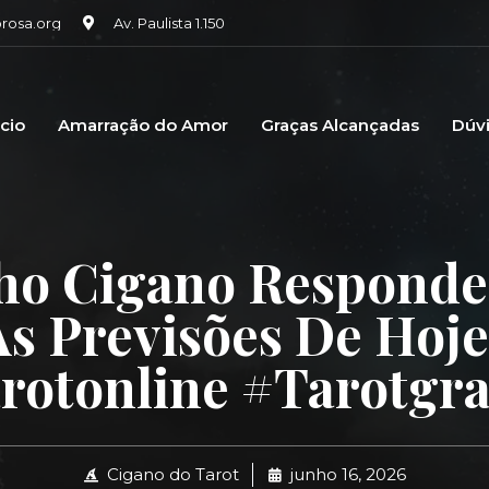
osa.org
Av. Paulista 1.150
icio
Amarração do Amor
Graças Alcançadas
Dúv
ho Cigano Responde
As Previsões De Hoje
rotonline #tarotgrat
Cigano do Tarot
junho 16, 2026