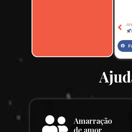
AN
F
Ajud
Amarração
de amor