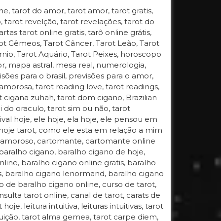
e, tarot do amor, tarot amor, tarot gratis,
vo, tarot revelção, tarot revelações, tarot do
rtas tarot online gratis, tarô online grátis,
arot Gêmeos, Tarot Câncer, Tarot Leão, Tarot
órnio, Tarot Aquário, Tarot Peixes, horoscopo
, mapa astral, mesa real, numerologia,
isões para o brasil, previsões para o amor,
amorosa, tarot reading love, tarot readings,
rot cigana zuhah, tarot dom cigano, Brazilian
 do oraculo, tarot sim ou não, tarot
rival hoje, ele hoje, ela hoje, ele pensou em
 hoje tarot, como ele esta em relação a mim
o amoroso, cartomante, cartomante online
,baralho cigano, baralho cigano de hoje,
ine, baralho cigano online gratis, baralho
as, baralho cigano lenormand, baralho cigano
o de baralho cigano online, curso de tarot,
nsulta tarot online, canal de tarot, carats de
hoje, leitura intuitiva, leituras intuitivas, tarot
 intuição, tarot alma gemea, tarot carpe diem,