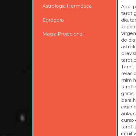
Astrologia Hermética
Aqui p
tarot g
Egrégora
dia, ta
Jogo d
Virgem
Magia Projecional
do dia
astrol
previs
tarot 
Tarot,
relaci
mim ho
tarot,
gratis
baralh
cigano
aula, 
curso 
tarot, 
intuit