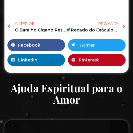
ANTERIOR
PRÓXIMO
O Baralho Cigano Responde o Tarot Revela as Previsões de hoje! #tarot #tarotonline #tarotdehoje 8
Recado do Oráculo True Lovers para vocês!
Facebook
Twitter
LinkedIn
Pinterest
Ajuda Espiritual para o
Amor