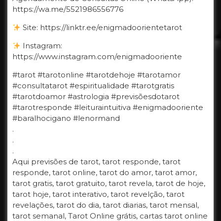
https://wa.me/5521986556776
Site: https://linktr.ee/enigmadoorientetarot
Instagram:
https://www.instagram.com/enigmadooriente
#tarot #tarotonline #tarotdehoje #tarotamor
#consultatarot #espiritualidade #tarotgratis
#tarotdoamor #astrologia #previsõesdotarot
#tarotresponde #leituraintuitiva #enigmadooriente
#baralhocigano #lenormand
.
.
.
Aqui previsões de tarot, tarot responde, tarot
responde, tarot online, tarot do amor, tarot amor,
tarot gratis, tarot gratuito, tarot revela, tarot de hoje,
tarot hoje, tarot interativo, tarot revelção, tarot
revelações, tarot do dia, tarot diarias, tarot mensal,
tarot semanal, Tarot Online grátis, cartas tarot online