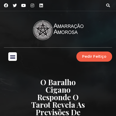
Pedir Feitiço
O Baralho
Cigano
Responde O
Tarot Revela As
Previsões De