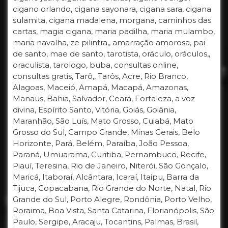
cigano orlando, cigana sayonara, cigana sara, cigana
sulamita, cigana madalena, morgana, caminhos das
cartas, magia cigana, maria padilha, maria mulambo,
maria navalha, ze pilintra,, amarração amorosa, pai
de santo, mae de santo, tarotista, oráculo, oráculos,,
oraculista, tarologo, buba, consultas online,
consultas gratis, Tarô,, Tarôs, Acre, Rio Branco,
Alagoas, Maceió, Amapá, Macapá, Amazonas,
Manaus, Bahia, Salvador, Ceará, Fortaleza, a voz
divina, Espírito Santo, Vitória, Goiás, Goiânia,
Maranhão, São Luís, Mato Grosso, Cuiabá, Mato
Grosso do Sul, Campo Grande, Minas Gerais, Belo
Horizonte, Pará, Belém, Paraíba, João Pessoa,
Paraná, Umuarama, Curitiba, Pernambuco, Recife,
Piauí, Teresina, Rio de Janeiro, Niterói, São Gonçalo,
Maricá, Itaboraí, Alcântara, Icaraí, Itaipu, Barra da
Tijuca, Copacabana, Rio Grande do Norte, Natal, Rio
Grande do Sul, Porto Alegre, Rondônia, Porto Velho,
Roraima, Boa Vista, Santa Catarina, Florianópolis, São
Paulo, Sergipe, Aracaju, Tocantins, Palmas, Brasil,