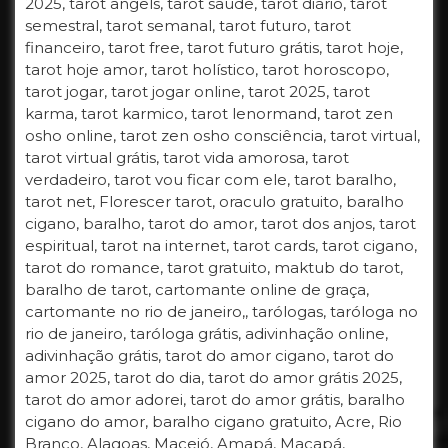
2025, tarot angels, tarot saúde, tarot diário, tarot
semestral, tarot semanal, tarot futuro, tarot
financeiro, tarot free, tarot futuro grátis, tarot hoje,
tarot hoje amor, tarot holístico, tarot horoscopo,
tarot jogar, tarot jogar online, tarot 2025, tarot
karma, tarot karmico, tarot lenormand, tarot zen
osho online, tarot zen osho consciência, tarot virtual,
tarot virtual grátis, tarot vida amorosa, tarot
verdadeiro, tarot vou ficar com ele, tarot baralho,
tarot net, Florescer tarot, oraculo gratuito, baralho
cigano, baralho, tarot do amor, tarot dos anjos, tarot
espiritual, tarot na internet, tarot cards, tarot cigano,
tarot do romance, tarot gratuito, maktub do tarot,
baralho de tarot, cartomante online de graça,
cartomante no rio de janeiro,, tarólogas, taróloga no
rio de janeiro, taróloga grátis, adivinhação online,
adivinhação grátis, tarot do amor cigano, tarot do
amor 2025, tarot do dia, tarot do amor grátis 2025,
tarot do amor adorei, tarot do amor grátis, baralho
cigano do amor, baralho cigano gratuito, Acre, Rio
Branco, Alagoas, Maceió, Amapá, Macapá,