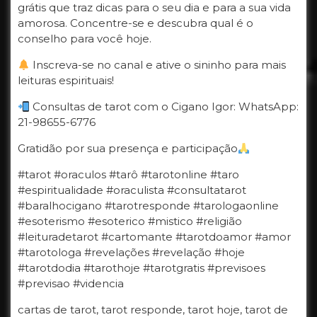
grátis que traz dicas para o seu dia e para a sua vida
amorosa. Concentre-se e descubra qual é o
conselho para você hoje.
Inscreva-se no canal e ative o sininho para mais
leituras espirituais!
Consultas de tarot com o Cigano Igor: WhatsApp:
21-98655-6776
Gratidão por sua presença e participação
#tarot #oraculos #tarô #tarotonline #taro
#espiritualidade #oraculista #consultatarot
#baralhocigano #tarotresponde #tarologaonline
#esoterismo #esoterico #mistico #religião
#leituradetarot #cartomante #tarotdoamor #amor
#tarotologa #revelações #revelação #hoje
#tarotdodia #tarothoje #tarotgratis #previsoes
#previsao #videncia
cartas de tarot, tarot responde, tarot hoje, tarot de