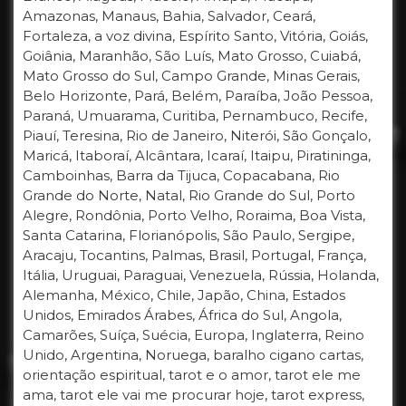
Amazonas, Manaus, Bahia, Salvador, Ceará,
Fortaleza, a voz divina, Espírito Santo, Vitória, Goiás,
Goiânia, Maranhão, São Luís, Mato Grosso, Cuiabá,
Mato Grosso do Sul, Campo Grande, Minas Gerais,
Belo Horizonte, Pará, Belém, Paraíba, João Pessoa,
Paraná, Umuarama, Curitiba, Pernambuco, Recife,
Piauí, Teresina, Rio de Janeiro, Niterói, São Gonçalo,
Maricá, Itaboraí, Alcântara, Icaraí, Itaipu, Piratininga,
Camboinhas, Barra da Tijuca, Copacabana, Rio
Grande do Norte, Natal, Rio Grande do Sul, Porto
Alegre, Rondônia, Porto Velho, Roraima, Boa Vista,
Santa Catarina, Florianópolis, São Paulo, Sergipe,
Aracaju, Tocantins, Palmas, Brasil, Portugal, França,
Itália, Uruguai, Paraguai, Venezuela, Rússia, Holanda,
Alemanha, México, Chile, Japão, China, Estados
Unidos, Emirados Árabes, África do Sul, Angola,
Camarões, Suíça, Suécia, Europa, Inglaterra, Reino
Unido, Argentina, Noruega, baralho cigano cartas,
orientação espiritual, tarot e o amor, tarot ele me
ama, tarot ele vai me procurar hoje, tarot express,